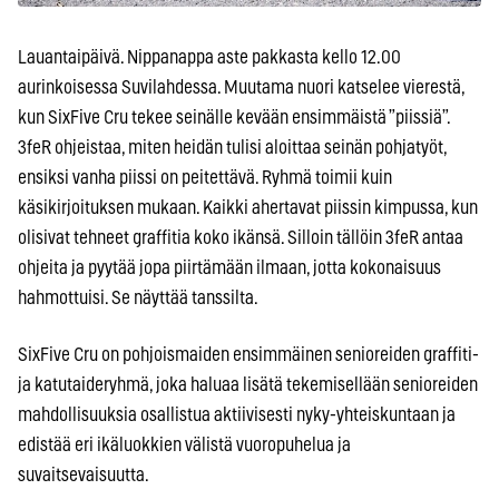
Lauantaipäivä. Nippanappa aste pakkasta kello 12.00
aurinkoisessa Suvilahdessa. Muutama nuori katselee vierestä,
kun SixFive Cru tekee seinälle kevään ensimmäistä ”piissiä”.
3feR ohjeistaa, miten heidän tulisi aloittaa seinän pohjatyöt,
ensiksi vanha piissi on peitettävä. Ryhmä toimii kuin
käsikirjoituksen mukaan. Kaikki ahertavat piissin kimpussa, kun
olisivat tehneet graffitia koko ikänsä. Silloin tällöin 3feR antaa
ohjeita ja pyytää jopa piirtämään ilmaan, jotta kokonaisuus
hahmottuisi. Se näyttää tanssilta.
SixFive Cru on pohjoismaiden ensimmäinen senioreiden graffiti-
ja katutaideryhmä, joka haluaa lisätä tekemisellään senioreiden
mahdollisuuksia osallistua aktiivisesti nyky-yhteiskuntaan ja
edistää eri ikäluokkien välistä vuoropuhelua ja
suvaitsevaisuutta.