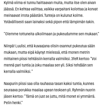
Kylmä viima ei tunnu haittaavan muita, mutta itse olen aivan
jäässä. En kehtaa valittaa, vaikka varpaitani kolottaa ja korvat
meinaavat irrota päästäni. Tunteja on kulunut kolme.
Ystävällisesti saan lainaksi sekä pipon että lämpimän takin.
”Olemme tottuneita ulkoilmaan ja pukeudumme sen mukaan.”
Niinpä! Luulisi, että kuvaajana olisin osannut pukeutua sään
mukaan, mutta eipä käynyt mielessä, että monen metrin
mittainen piissi tehtäisiin kerralla valmiiksi. 3feR kertoo: ”Voi
mennä pari tuntia ja joku maalaa sen yli. Siksi tehdään sen
kerralla valmiiksi. ”
Naapurin piissi saa olla rauhassa tasan kaksi tuntia, kunnes
seuraava porukka maalaa upean teoksen yli. Ryhmän nuorin
jäsen kertoo: ”Tämä on just se juttu, mitä monet ei ymmärrä.
Pelin henki.”