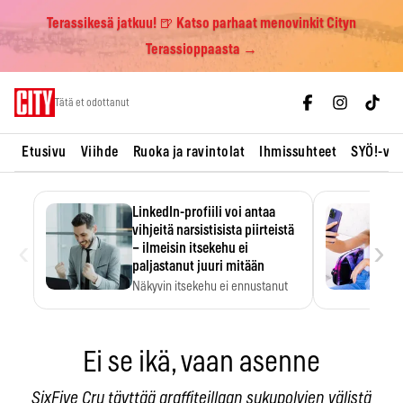
Terassikesä jatkuu! 🍺 Katso parhaat menovinkit Cityn
Terassioppaasta →
Skip
Tätä et odottanut
to
content
Etusivu
Viihde
Ruoka ja ravintolat
Ihmissuhteet
SYÖ!-vii
LinkedIn-profiili voi antaa
vihjeitä narsistisista piirteistä
‹
›
– ilmeisin itsekehu ei
paljastanut juuri mitään
Näkyvin itsekehu ei ennustanut
narsistisia piirteitä.
Ei se ikä, vaan asenne
SixFive Cru täyttää graffiteillaan sukupolvien välistä