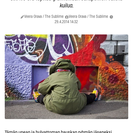
kuilua.
Veera Orava / The Sublime
Veera Orava / The Sublime
29.4.2014 14:32
Tämän upean ja hulvattoman hauskan ryhmän jäseneksi