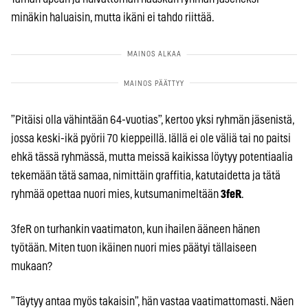
minäkin haluaisin, mutta ikäni ei tahdo riittää.
”Pitäisi olla vähintään 64-vuotias”, kertoo yksi ryhmän jäsenistä,
jossa keski-ikä pyörii 70 kieppeillä. Iällä ei ole väliä tai no paitsi
ehkä tässä ryhmässä, mutta meissä kaikissa löytyy potentiaalia
tekemään tätä samaa, nimittäin graffitia, katutaidetta ja tätä
ryhmää opettaa nuori mies, kutsumanimeltään
3feR
.
3feR on turhankin vaatimaton, kun ihailen ääneen hänen
työtään. Miten tuon ikäinen nuori mies päätyi tällaiseen
mukaan?
”Täytyy antaa myös takaisin”, hän vastaa vaatimattomasti. Näen