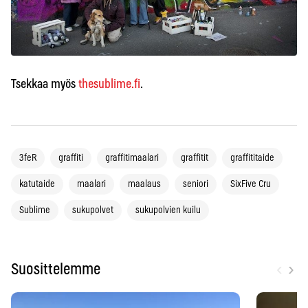
Tsekkaa myös
thesublime.fi
.
3feR
graffiti
graffitimaalari
graffitit
graffititaide
katutaide
maalari
maalaus
seniori
SixFive Cru
Sublime
sukupolvet
sukupolvien kuilu
‹
›
Suosittelemme