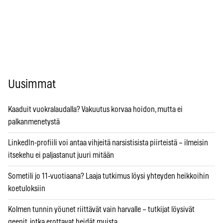
Uusimmat
Kaaduit vuokralaudalla? Vakuutus korvaa hoidon, mutta ei
palkanmenetystä
LinkedIn-profiili voi antaa vihjeitä narsistisista piirteistä – ilmeisin
itsekehu ei paljastanut juuri mitään
Sometili jo 11-vuotiaana? Laaja tutkimus löysi yhteyden heikkoihin
koetuloksiin
Kolmen tunnin yöunet riittävät vain harvalle – tutkijat löysivät
geenit, jotka erottavat heidät muista