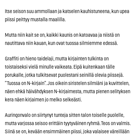
Itse seison suu ammollaan ja katselen kauhistuneena, kun upea
piissi peittyy mustalla maalilla.
Mutta niin kait se on, kaikki kaunis on katoavaa ja niistä on
nautittava niin kauan, kun ovat tuossa silmiemme edessä.
Graffiti on hieno taidelaji, mutta kirjainten tulkinta on
toistaiseksi vielä minulle vaikeata. Eipä kuitenkaan tälle
porukalle, jotka tulkitsevat puolestani seinillä olevia piissejä.
”Tuossa on N-kirjain”. Jos oikein siristelen silmiäni ja kuvittelen,
näen ehkä häivähdyksen N-kirjaimesta, mutta pienen selityksen
kera näen kirjaimen jo melko selkeästi.
Auringonvalo on siirtynyt tunteja sitten talon toiselle puolelle,
mutta varjossa seisoo erittäin tyytyväinen ryhmä. Teos on valmis.
Siinä se on, kevään ensimmäinen piissi, joka valaisee väreillään