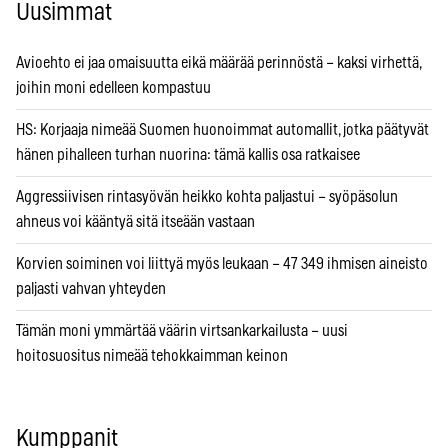
Uusimmat
Avioehto ei jaa omaisuutta eikä määrää perinnöstä – kaksi virhettä,
joihin moni edelleen kompastuu
HS: Korjaaja nimeää Suomen huonoimmat automallit, jotka päätyvät
hänen pihalleen turhan nuorina: tämä kallis osa ratkaisee
Aggressiivisen rintasyövän heikko kohta paljastui – syöpäsolun
ahneus voi kääntyä sitä itseään vastaan
Korvien soiminen voi liittyä myös leukaan – 47 349 ihmisen aineisto
paljasti vahvan yhteyden
Tämän moni ymmärtää väärin virtsankarkailusta – uusi
hoitosuositus nimeää tehokkaimman keinon
Kumppanit