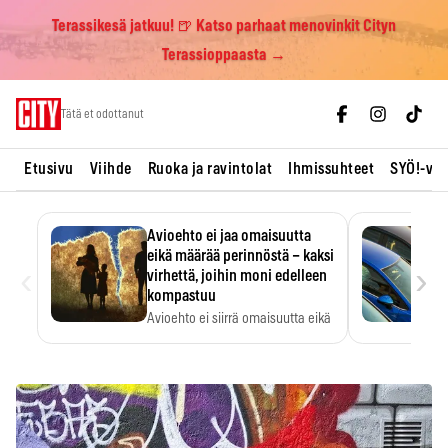
Terassikesä jatkuu! 🍺 Katso parhaat menovinkit Cityn
Terassioppaasta →
Skip
Tätä et odottanut
to
content
Etusivu
Viihde
Ruoka ja ravintolat
Ihmissuhteet
SYÖ!-vii
Avioehto ei jaa omaisuutta
eikä määrää perinnöstä – kaksi
‹
›
virhettä, joihin moni edelleen
kompastuu
Avioehto ei siirrä omaisuutta eikä
ratkaise perintöasioita.