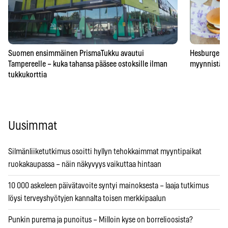
Suomen ensimmäinen PrismaTukku avautui
Hesburgerilt
Tampereelle – kuka tahansa pääsee ostoksille ilman
myynnistä – 
tukkukorttia
Uusimmat
Silmänliiketutkimus osoitti hyllyn tehokkaimmat myyntipaikat
ruokakaupassa – näin näkyvyys vaikuttaa hintaan
10 000 askeleen päivätavoite syntyi mainoksesta – laaja tutkimus
löysi terveyshyötyjen kannalta toisen merkkipaalun
Punkin purema ja punoitus – Milloin kyse on borrelioosista?