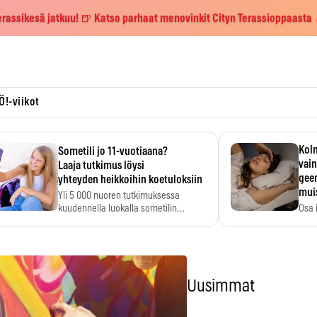
erassikesä jatkuu! 🍺 Katso parhaat menovinkit Cityn Terassioppaasta
Ö!-viikot
Kolm
Sometili jo 11-vuotiaana?
vain
Laaja tutkimus löysi
geen
yhteyden heikkoihin koetuloksiin
mui
Yli 5 000 nuoren tutkimuksessa
kuudennella luokalla sometilin…
Osa 
voi s
Uusimmat