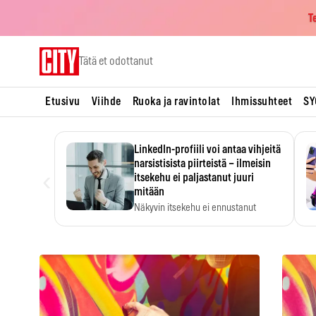
T
Skip
Tätä et odottanut
to
content
Etusivu
Viihde
Ruoka ja ravintolat
Ihmissuhteet
SY
LinkedIn-profiili voi antaa vihjeitä
narsistisista piirteistä – ilmeisin
‹
itsekehu ei paljastanut juuri
mitään
Näkyvin itsekehu ei ennustanut
narsistisia piirteitä.