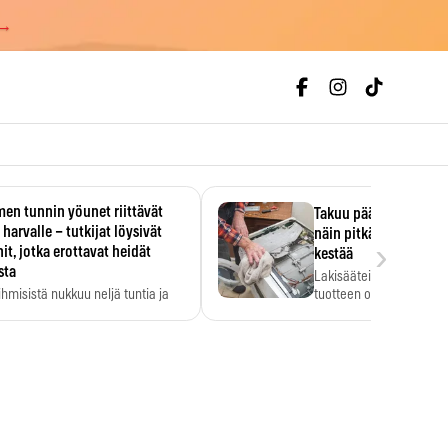
 →
en tunnin yöunet riittävät
Takuu päättyi, myyjän
 harvalle – tutkijat löysivät
näin pitkään kodinko
›
it, jotka erottavat heidät
kestää
sta
Lakisääteinen virhevast
ihmisistä nukkuu neljä tuntia ja
tuotteen oletetun kestoi
ilti…