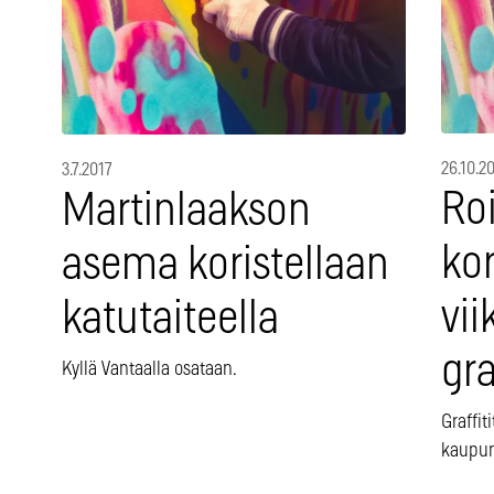
26.10.2
3.7.2017
Ro
Martinlaakson
kor
asema koristellaan
vi
katutaiteella
gra
Kyllä Vantaalla osataan.
Graffit
kaupun