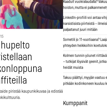
Kaaduit vuokralaudalla? Vaku
hoidon, mutta ei palkanmenet
LinkedIn-profiili voi antaa vihj
narsistisista piirteistä – ilmeis
paljastanut juuri mitään
015
Sometili jo 11-vuotiaana? Laaj
ihupelto
yhteyden heikkoihin koetuloks
istellaan
Kolmen tunnin yöunet riittävät
– tutkijat löysivät geenit, jotk
ikonloppuna
heidät muista
ffiteilla
Takuu päättyi, myyjän vastuu e
pitkään kodinkoneen kuuluu k
itaide piristää kaupunkikuvaa ja edistää
kikulttuuria.
Kumppanit