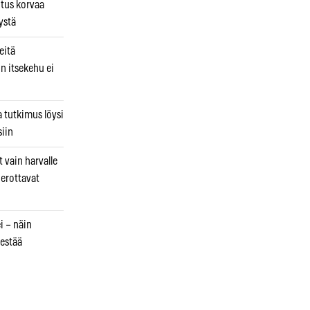
utus korvaa
ystä
eitä
in itsekehu ei
a tutkimus löysi
iin
 vain harvalle
a erottavat
i – näin
estää