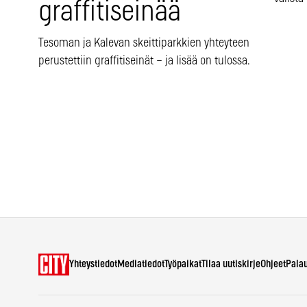
graffitiseinää
Tesoman ja Kalevan skeittiparkkien yhteyteen
perustettiin graffitiseinät – ja lisää on tulossa.
Yhteystiedot
Mediatiedot
Työpaikat
Tilaa uutiskirje
Ohjeet
Pala