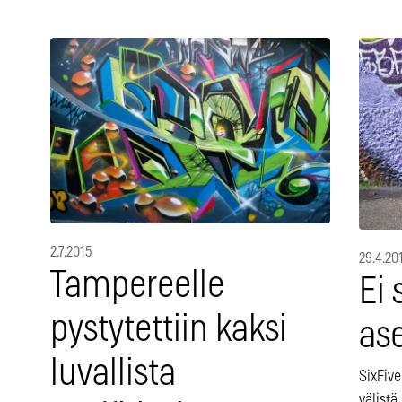
2.7.2015
29.4.20
Tampereelle
Ei 
pystytettiin kaksi
as
luvallista
SixFive
välistä