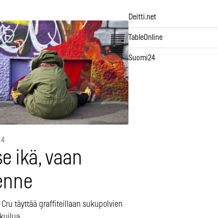
Deitti.net
TableOnline
Suomi24
14
se ikä, vaan
enne
 Cru täyttää graffiteillaan sukupolvien
 kuilua.