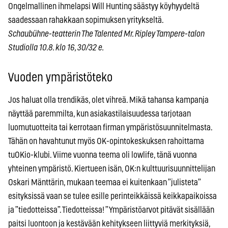
Ongelmallinen ihmelapsi Will Hunting säästyy köyhyydeltä
saadessaan rahakkaan sopimuksen yritykseltä.
Schaubühne-teatterin The Talented Mr. Ripley Tampere-talon
Studiolla 10.8. klo 16, 30/32 e.
Vuoden ympäristöteko
Jos haluat olla trendikäs, olet vihreä. Mikä tahansa kampanja
näyttää paremmilta, kun asiakastilaisuudessa tarjotaan
luomutuotteita tai kerrotaan firman ympäristösuunnitelmasta.
Tähän on havahtunut myös OK-opintokeskuksen rahoittama
tuOKio-klubi. Viime vuonna teema oli lowlife, tänä vuonna
yhteinen ympäristö. Kiertueen isän, OK:n kulttuurisuunnittelijan
Oskari Mänttärin, mukaan teemaa ei kuitenkaan ”julisteta”
esityksissä vaan se tulee esille perinteikkäissä keikkapaikoissa
ja ”tiedotteissa”. Tiedotteissa! ”Ympäristöarvot pitävät sisällään
paitsi luontoon ja kestävään kehitykseen liittyviä merkityksiä,