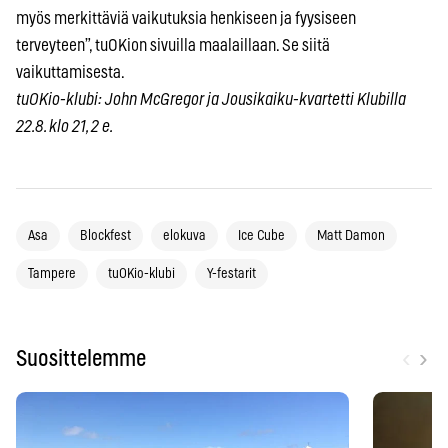
myös merkittäviä vaikutuksia henkiseen ja fyysiseen
terveyteen”, tuOKion sivuilla maalaillaan. Se siitä
vaikuttamisesta.
tuOKio-klubi: John McGregor ja Jousikaiku-kvartetti Klubilla
22.8. klo 21, 2 e.
Asa
Blockfest
elokuva
Ice Cube
Matt Damon
Tampere
tuOKio-klubi
Y-festarit
‹
›
Suosittelemme