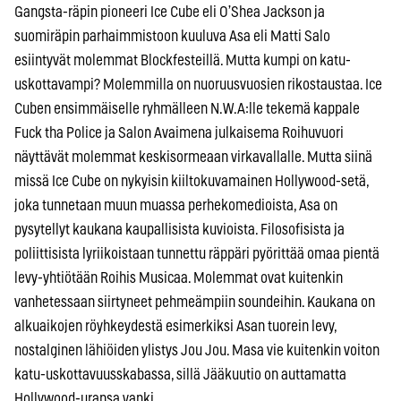
Gangsta-räpin pioneeri Ice Cube eli O’Shea Jackson ja
suomiräpin parhaimmistoon kuuluva Asa eli Matti Salo
esiintyvät molemmat Blockfesteillä. Mutta kumpi on katu-
uskottavampi? Molemmilla on nuoruusvuosien rikostaustaa. Ice
Cuben ensimmäiselle ryhmälleen N.W.A:lle tekemä kappale
Fuck tha Police ja Salon Avaimena julkaisema Roihuvuori
näyttävät molemmat keskisormeaan virkavallalle. Mutta siinä
missä Ice Cube on nykyisin kiiltokuvamainen Hollywood-setä,
joka tunnetaan muun muassa perhekomedioista, Asa on
pysytellyt kaukana kaupallisista kuvioista. Filosofisista ja
poliittisista lyriikoistaan tunnettu räppäri pyörittää omaa pientä
levy-yhtiötään Roihis Musicaa. Molemmat ovat kuitenkin
vanhetessaan siirtyneet pehmeämpiin soundeihin. Kaukana on
alkuaikojen röyhkeydestä esimerkiksi Asan tuorein levy,
nostalginen lähiöiden ylistys Jou Jou. Masa vie kuitenkin voiton
katu-uskottavuusskabassa, sillä Jääkuutio on auttamatta
Hollywood-uransa vanki.