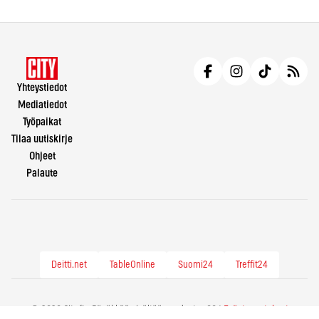
Yhteystiedot
Mediatiedot
Työpaikat
Tilaa uutiskirje
Ohjeet
Palaute
Deitti.net
TableOnline
Suomi24
Treffit24
© 2026 City.fi - Räväkkää sisältöä vuodesta -86 |
Evästeasetukset