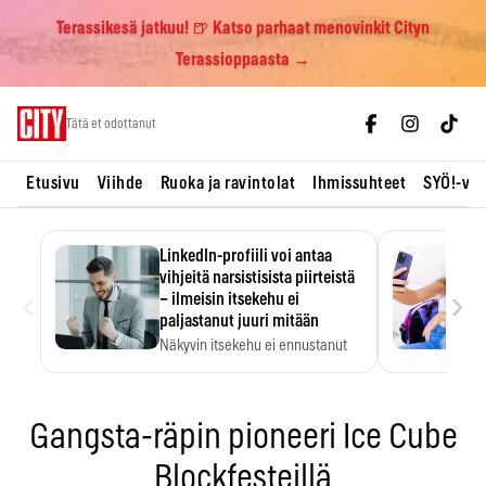
Terassikesä jatkuu! 🍺 Katso parhaat menovinkit Cityn
Terassioppaasta →
Skip
Tätä et odottanut
to
content
Etusivu
Viihde
Ruoka ja ravintolat
Ihmissuhteet
SYÖ!-vii
LinkedIn-profiili voi antaa
vihjeitä narsistisista piirteistä
‹
›
– ilmeisin itsekehu ei
paljastanut juuri mitään
Näkyvin itsekehu ei ennustanut
narsistisia piirteitä.
Gangsta-räpin pioneeri Ice Cube
Blockfesteillä