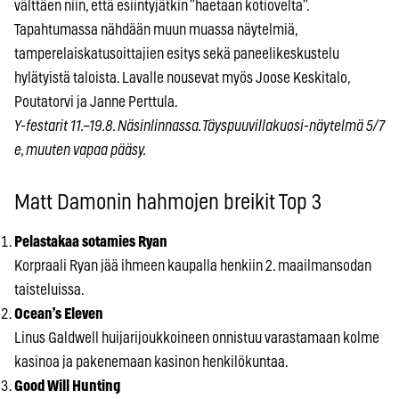
välttäen niin, että esiintyjätkin ”haetaan kotiovelta”.
Tapahtumassa nähdään muun muassa näytelmiä,
tamperelaiskatusoittajien esitys sekä paneelikeskustelu
hylätyistä taloista. Lavalle nousevat myös Joose Keskitalo,
Poutatorvi ja Janne Perttula.
Y-festarit 11.–19.8. Näsinlinnassa. Täyspuuvillakuosi-näytelmä 5/7
e, muuten vapaa pääsy.
Matt Damonin hahmojen breikit Top 3
Pelastakaa sotamies Ryan
Korpraali Ryan jää ihmeen kaupalla henkiin 2. maailmansodan
taisteluissa.
Ocean’s Eleven
Linus Galdwell huijarijoukkoineen onnistuu varastamaan kolme
kasinoa ja pakenemaan kasinon henkilökuntaa.
Good Will Hunting