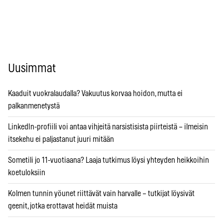
Uusimmat
Kaaduit vuokralaudalla? Vakuutus korvaa hoidon, mutta ei
palkanmenetystä
LinkedIn-profiili voi antaa vihjeitä narsistisista piirteistä – ilmeisin
itsekehu ei paljastanut juuri mitään
Sometili jo 11-vuotiaana? Laaja tutkimus löysi yhteyden heikkoihin
koetuloksiin
Kolmen tunnin yöunet riittävät vain harvalle – tutkijat löysivät
geenit, jotka erottavat heidät muista