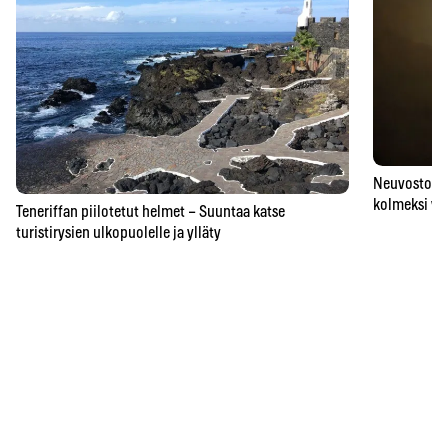
Neuvostoaik
kolmeksi vu
Teneriffan piilotetut helmet – Suuntaa katse
turistirysien ulkopuolelle ja ylläty