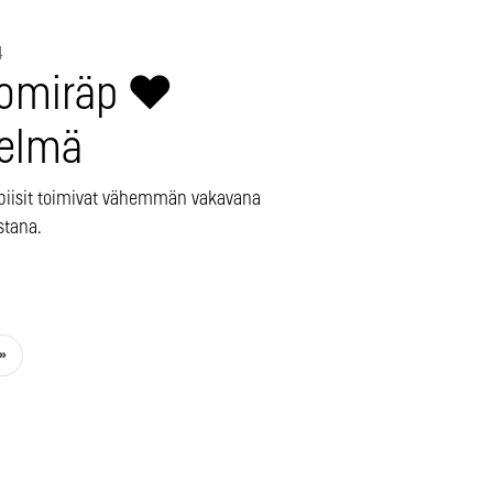
4
omiräp ♥
kelmä
iisit toimivat vähemmän vakavana
istana.
»