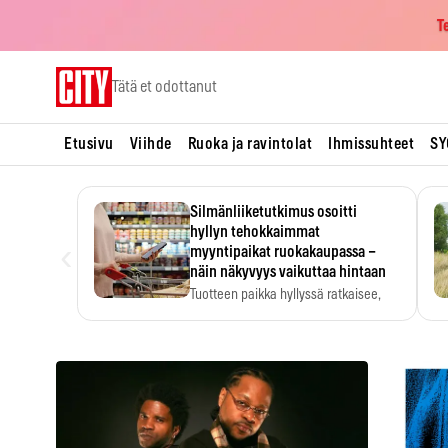
T
Skip
Tätä et odottanut
to
content
Etusivu
Viihde
Ruoka ja ravintolat
Ihmissuhteet
SY
Silmänliiketutkimus osoitti
hyllyn tehokkaimmat
‹
myyntipaikat ruokakaupassa –
näin näkyvyys vaikuttaa hintaan
Tuotteen paikka hyllyssä ratkaisee,
huomataanko se. Kauppiaat
hyödyntävät…