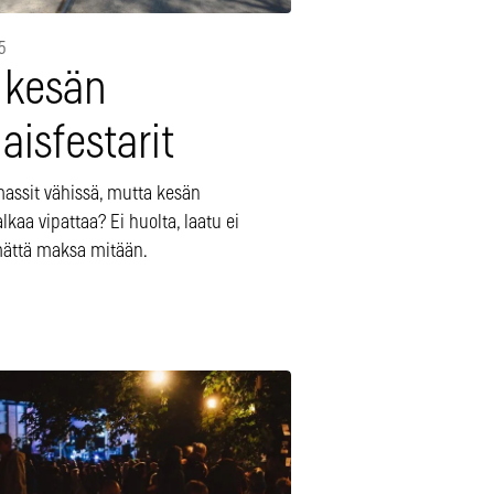
5
x kesän
aisfestarit
assit vähissä, mutta kesän
kaa vipattaa? Ei huolta, laatu ei
mättä maksa mitään.