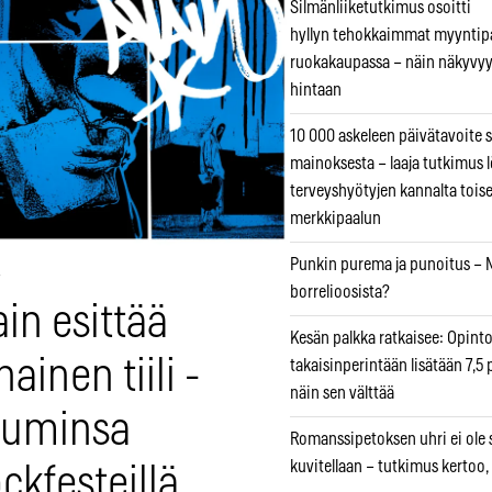
Silmänliiketutkimus osoitti
hyllyn tehokkaimmat myyntip
ruokakaupassa – näin näkyvyy
hintaan
10 000 askeleen päivätavoite 
mainoksesta – laaja tutkimus l
terveyshyötyjen kannalta tois
merkkipaalun
Punkin purema ja punoitus – M
7
borrelioosista?
in esittää
Kesän palkka ratkaisee: Opint
ainen tiili -
takaisinperintään lisätään 7,5 
näin sen välttää
buminsa
Romanssipetoksen uhri ei ole se
kuvitellaan – tutkimus kertoo,
ckfesteillä