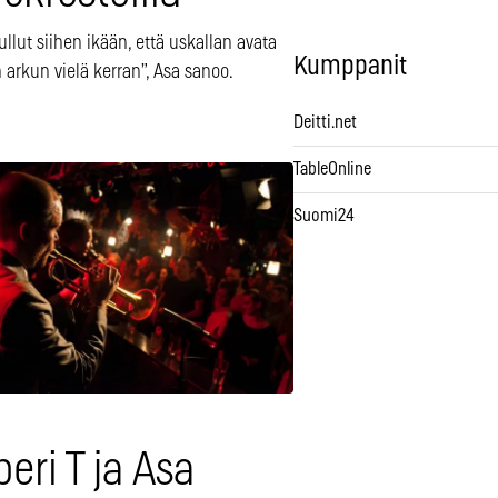
ullut siihen ikään, että uskallan avata
Kumppanit
arkun vielä kerran”, Asa sanoo.
Deitti.net
TableOnline
Suomi24
eri T ja Asa