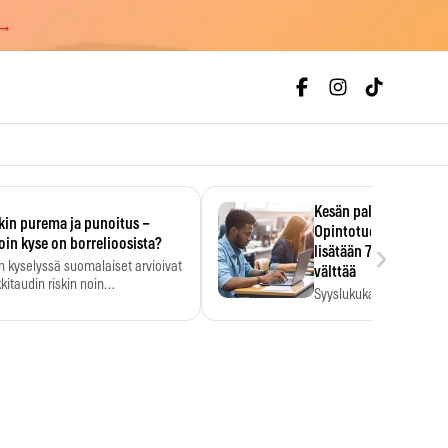
 →
Kesän palkka ratkaise
kin purema ja punoitus –
Opintotuen takaisinp
›
oin kyse on borrelioosista?
lisätään 7,5 prosentti
n kyselyssä suomalaiset arvioivat
välttää
kitaudin riskin noin
Syyslukukauden tukikuu
menkertaiseksi…
määrä ratkeaa sillä, mit
ehti…