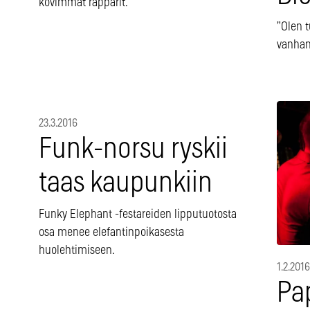
kovimmat räppärit.
”Olen t
vanhan 
23.3.2016
Funk-norsu ryskii
taas kaupunkiin
Funky Elephant -festareiden lipputuotosta
osa menee elefantinpoikasesta
huolehtimiseen.
1.2.2016
Pap