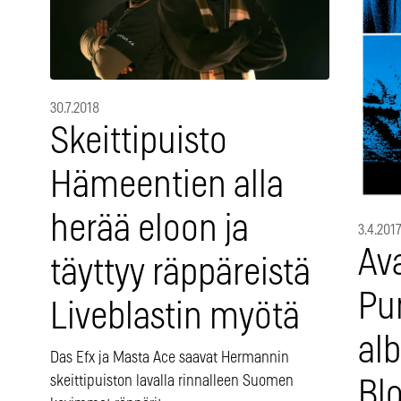
30.7.2018
Skeittipuisto
Hämeentien alla
herää eloon ja
3.4.201
Ava
täyttyy räppäreistä
Pun
Liveblastin myötä
al
Das Efx ja Masta Ace saavat Hermannin
skeittipuiston lavalla rinnalleen Suomen
Blo