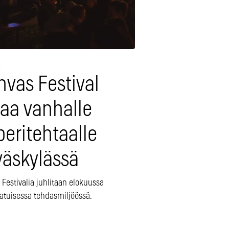
4
nvas Festival
laa vanhalle
eritehtaalle
väskylässä
Festivalia juhlitaan elokuussa
aatuisessa tehdasmiljöössä.