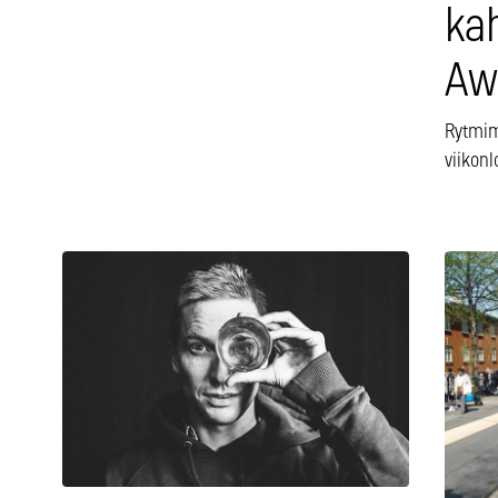
ka
Aw
Rytmim
viikon