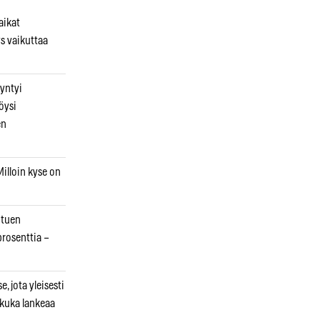
aikat
s vaikuttaa
syntyi
öysi
en
illoin kyse on
otuen
prosenttia –
, jota yleisesti
 kuka lankeaa