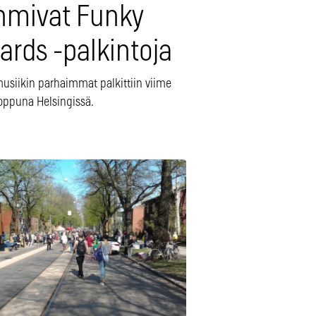
hmivat Funky
ards -palkintoja
usiikin parhaimmat palkittiin viime
loppuna Helsingissä.