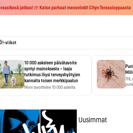
erassikesä jatkuu! 🍺 Katso parhaat menovinkit Cityn Terassioppaasta
Ö!-viikot
10 000 askeleen päivätavoite
Pun
syntyi mainoksesta – laaja
Mill
tutkimus löysi terveyshyötyjen
THL:
kannalta toisen merkkipaalun
punk
Moni tavoittelee 10 000 askelta
kym
päivässä, vaikka luku…
Uusimmat