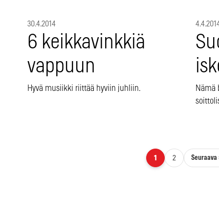
30.4.2014
4.4.201
6 keikkavinkkiä
Su
vappuun
is
Hyvä musiikki riittää hyviin juhliin.
Nämä b
soittol
Artikkelien sivutus
Seuraava 
1
2