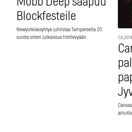
Mobb Deep saapuu
Blockfesteile
Newyorkilaisyhtye juhlistaa Tampereella 20
vuotta sitten julkaistua hittilevyään.
7.8.201
Ca
pa
pap
Jy
Canvas 
ainutl