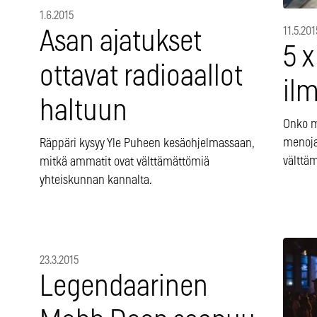
1.6.2015
11.5.201
Asan ajatukset
5 
ottavat radioaallot
ilm
haltuun
Onko m
menojal
Räppäri kysyy Yle Puheen kesäohjelmassaan,
välttä
mitkä ammatit ovat välttämättömiä
yhteiskunnan kannalta.
23.3.2015
Legendaarinen