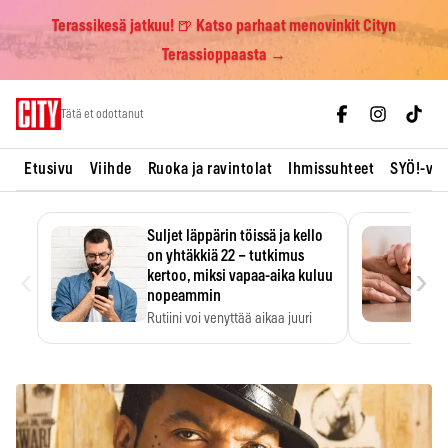
Terassikesä jatkuu! 🍺 Katso parhaat menovinkit Cityn
Terassioppaasta →
Skip
Tätä et odottanut
to
content
Etusivu
Viihde
Ruoka ja ravintolat
Ihmissuhteet
SYÖ!-vii
Suljet läppärin töissä ja kello
on yhtäkkiä 22 – tutkimus
‹
›
kertoo, miksi vapaa-aika kuluu
nopeammin
Rutiini voi venyttää aikaa juuri
silloin, kun sitä…