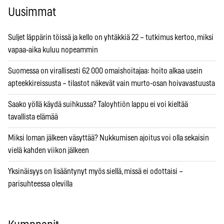
Uusimmat
Suljet läppärin töissä ja kello on yhtäkkiä 22 – tutkimus kertoo, miksi
vapaa-aika kuluu nopeammin
Suomessa on virallisesti 62 000 omaishoitajaa: hoito alkaa usein
apteekkireissusta – tilastot näkevät vain murto-osan hoivavastuusta
Saako yöllä käydä suihkussa? Taloyhtiön lappu ei voi kieltää
tavallista elämää
Miksi loman jälkeen väsyttää? Nukkumisen ajoitus voi olla sekaisin
vielä kahden viikon jälkeen
Yksinäisyys on lisääntynyt myös siellä, missä ei odottaisi –
parisuhteessa olevilla