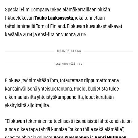
Special Film Company tekee elämäkerrallisen pitkän
fiktioelokuvan
Touko Laaksosesta
, joka tunnetaan
taitelijanimellä Tom of Finland. Elokuvan kuvaukset alkavat
keväällä 2014 ja ensi-ilta on vuonna 2015.
Elokuva, työnimeltään Tom, toteutetaan riippumattomana
kansainvälisenä yhteistuotantona. Puolet budjetista tulee
ulkomaalaisilta yhteistyökumppaneilta, loput kerätään
yksityisiltä sijoittajilta.
”Elokuvan tekeminen taiteellisesti itsenäisistä lähtökohdista on
ainoa oikea tapa tehdä kunniaa Toukon töille sekä elämälle”,
sanovat ohjaajakollegat
Vesa Kuosmanen
ja
Henri Huttunen
.