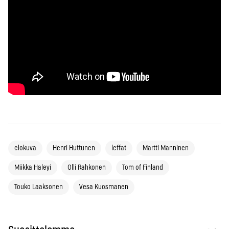
elokuva
Henri Huttunen
leffat
Martti Manninen
Miikka Haleyi
Olli Rahkonen
Tom of Finland
Touko Laaksonen
Vesa Kuosmanen