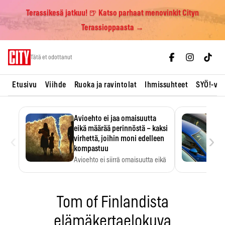
Terassikesä jatkuu! 🍺 Katso parhaat menovinkit Cityn
Terassioppaasta →
Skip
Tätä et odottanut
to
content
Etusivu
Viihde
Ruoka ja ravintolat
Ihmissuhteet
SYÖ!-vii
Avioehto ei jaa omaisuutta
eikä määrää perinnöstä – kaksi
‹
›
virhettä, joihin moni edelleen
kompastuu
Avioehto ei siirrä omaisuutta eikä
ratkaise perintöasioita.
Tom of Finlandista
elämäkertaelokuva