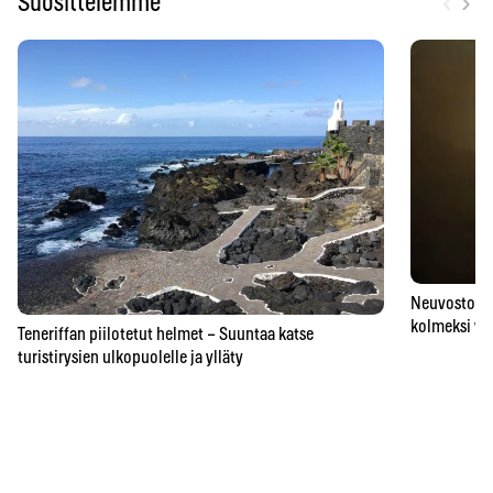
‹
›
Suosittelemme
Neuvostoaik
kolmeksi vu
Teneriffan piilotetut helmet – Suuntaa katse
turistirysien ulkopuolelle ja ylläty