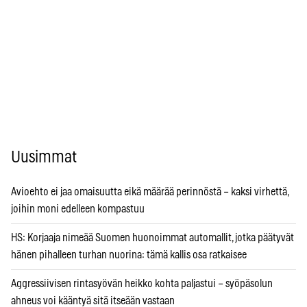
Uusimmat
Avioehto ei jaa omaisuutta eikä määrää perinnöstä – kaksi virhettä,
joihin moni edelleen kompastuu
HS: Korjaaja nimeää Suomen huonoimmat automallit, jotka päätyvät
hänen pihalleen turhan nuorina: tämä kallis osa ratkaisee
Aggressiivisen rintasyövän heikko kohta paljastui – syöpäsolun
ahneus voi kääntyä sitä itseään vastaan