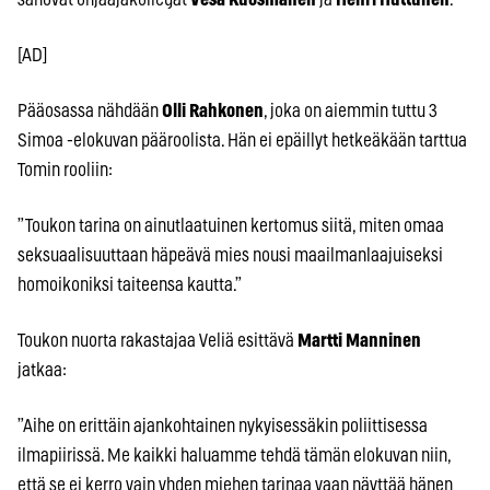
[AD]
Pääosassa nähdään
Olli Rahkonen
, joka on aiemmin tuttu 3
Simoa -elokuvan pääroolista. Hän ei epäillyt hetkeäkään tarttua
Tomin rooliin:
”Toukon tarina on ainutlaatuinen kertomus siitä, miten omaa
seksuaalisuuttaan häpeävä mies nousi maailmanlaajuiseksi
homoikoniksi taiteensa kautta.”
Toukon nuorta rakastajaa Veliä esittävä
Martti Manninen
jatkaa:
”Aihe on erittäin ajankohtainen nykyisessäkin poliittisessa
ilmapiirissä. Me kaikki haluamme tehdä tämän elokuvan niin,
että se ei kerro vain yhden miehen tarinaa vaan näyttää hänen