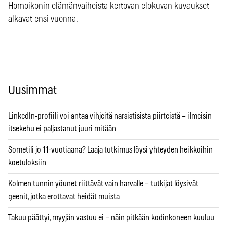
Homoikonin elämänvaiheista kertovan elokuvan kuvaukset
alkavat ensi vuonna.
Uusimmat
LinkedIn-profiili voi antaa vihjeitä narsistisista piirteistä – ilmeisin
itsekehu ei paljastanut juuri mitään
Sometili jo 11-vuotiaana? Laaja tutkimus löysi yhteyden heikkoihin
koetuloksiin
Kolmen tunnin yöunet riittävät vain harvalle – tutkijat löysivät
geenit, jotka erottavat heidät muista
Takuu päättyi, myyjän vastuu ei – näin pitkään kodinkoneen kuuluu