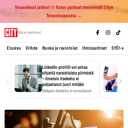
Terassikesä jatkuu! 🍺 Katso parhaat menovinkit Cityn
Terassioppaasta →
Skip
Tätä et odottanut
to
content
Etusivu
Viihde
Ruoka ja ravintolat
Ihmissuhteet
SYÖ!-vii
LinkedIn-profiili voi antaa
vihjeitä narsistisista piirteistä
‹
›
– ilmeisin itsekehu ei
paljastanut juuri mitään
Näkyvin itsekehu ei ennustanut
narsistisia piirteitä.