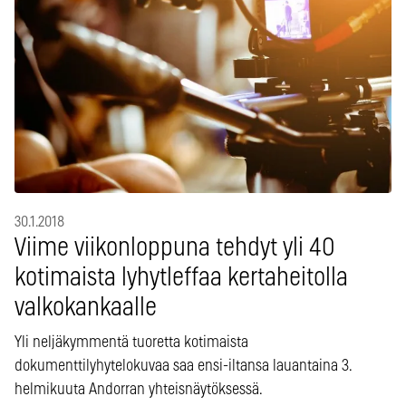
30.1.2018
Viime viikonloppuna tehdyt yli 40
kotimaista lyhytleffaa kertaheitolla
valkokankaalle
Yli neljäkymmentä tuoretta kotimaista
dokumenttilyhytelokuvaa saa ensi-iltansa lauantaina 3.
helmikuuta Andorran yhteisnäytöksessä.