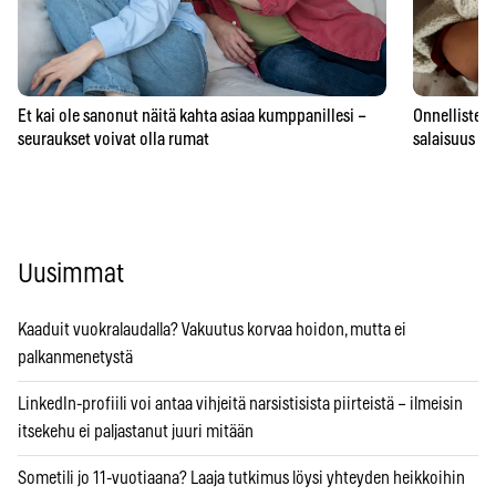
Et kai ole sanonut näitä kahta asiaa kumppanillesi –
Onnellisten 
seuraukset voivat olla rumat
salaisuus – 
Uusimmat
Kaaduit vuokralaudalla? Vakuutus korvaa hoidon, mutta ei
palkanmenetystä
LinkedIn-profiili voi antaa vihjeitä narsistisista piirteistä – ilmeisin
itsekehu ei paljastanut juuri mitään
Sometili jo 11-vuotiaana? Laaja tutkimus löysi yhteyden heikkoihin