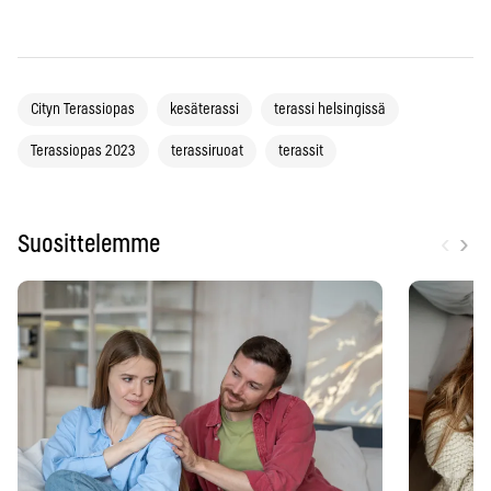
Cityn Terassiopas
kesäterassi
terassi helsingissä
Terassiopas 2023
terassiruoat
terassit
‹
›
Suosittelemme