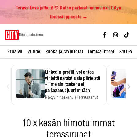
Terassikesä jatkuu! 🍺 Katso parhaat menovinkit Cityn
Terassioppaasta →
Skip
Tätä et odottanut
to
content
Etusivu
Viihde
Ruoka ja ravintolat
Ihmissuhteet
SYÖ!-vii
LinkedIn-profiili voi antaa
vihjeitä narsistisista piirteistä
‹
›
– ilmeisin itsekehu ei
paljastanut juuri mitään
Näkyvin itsekehu ei ennustanut
narsistisia piirteitä.
10 x kesän himotuimmat
terassiruoat