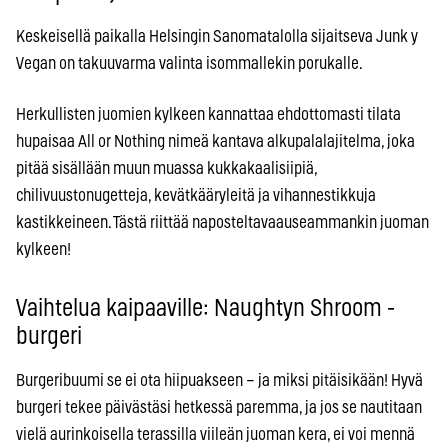
Keskeisellä paikalla Helsingin Sanomatalolla sijaitseva Junk y
Vegan on takuuvarma valinta isommallekin porukalle.
Herkullisten juomien kylkeen kannattaa ehdottomasti tilata
hupaisaa All or Nothing nimeä kantava alkupalalajitelma, joka
pitää sisällään muun muassa kukkakaalisiipiä,
chilivuustonugetteja, kevätkääryleitä ja vihannestikkuja
kastikkeineen. Tästä riittää naposteltavaauseammankin juoman
kylkeen!
Vaihtelua kaipaaville: Naughtyn Shroom -
burgeri
Burgeribuumi se ei ota hiipuakseen – ja miksi pitäisikään! Hyvä
burgeri tekee päivästäsi hetkessä paremma, ja jos se nautitaan
vielä aurinkoisella terassilla viileän juoman kera, ei voi mennä