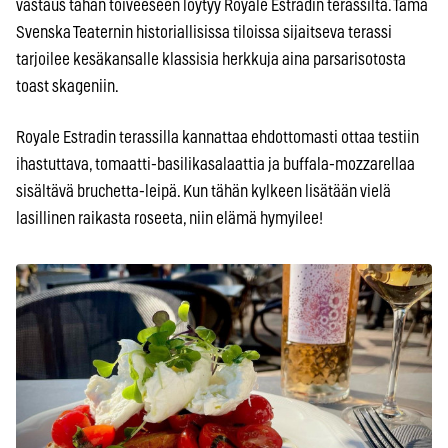
vastaus tähän toiveeseen löytyy Royale Estradin terassilta. Tämä
Svenska Teaternin historiallisissa tiloissa sijaitseva terassi
tarjoilee kesäkansalle klassisia herkkuja aina parsarisotosta
toast skageniin.
Royale Estradin terassilla kannattaa ehdottomasti ottaa testiin
ihastuttava, tomaatti-basilikasalaattia ja buffala-mozzarellaa
sisältävä bruchetta-leipä. Kun tähän kylkeen lisätään vielä
lasillinen raikasta roseeta, niin elämä hymyilee!