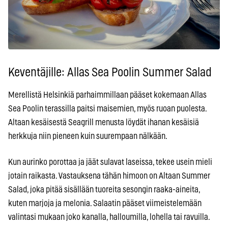
Keventäjille: Allas Sea Poolin Summer Salad
Merellistä Helsinkiä parhaimmillaan pääset kokemaan Allas
Sea Poolin terassilla paitsi maisemien, myös ruoan puolesta.
Altaan kesäisestä Seagrill menusta löydät ihanan kesäisiä
herkkuja niin pieneen kuin suurempaan nälkään.
Kun aurinko porottaa ja jäät sulavat laseissa, tekee usein mieli
jotain raikasta. Vastauksena tähän himoon on Altaan Summer
Salad, joka pitää sisällään tuoreita sesongin raaka-aineita,
kuten marjoja ja melonia. Salaatin pääset viimeistelemään
valintasi mukaan joko kanalla, halloumilla, lohella tai ravuilla.