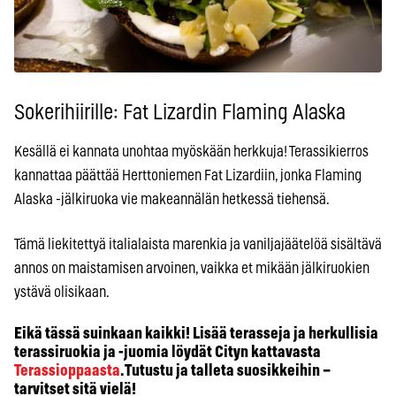
Sokerihiirille: Fat Lizardin Flaming Alaska
Kesällä ei kannata unohtaa myöskään herkkuja! Terassikierros
kannattaa päättää Herttoniemen Fat Lizardiin, jonka Flaming
Alaska -jälkiruoka vie makeannälän hetkessä tiehensä.
Tämä liekitettyä italialaista marenkia ja vaniljajäätelöä sisältävä
annos on maistamisen arvoinen, vaikka et mikään jälkiruokien
ystävä olisikaan.
Eikä tässä suinkaan kaikki! Lisää terasseja ja herkullisia
terassiruokia ja -juomia löydät Cityn kattavasta
Terassioppaasta
. Tutustu ja talleta suosikkeihin –
tarvitset sitä vielä!