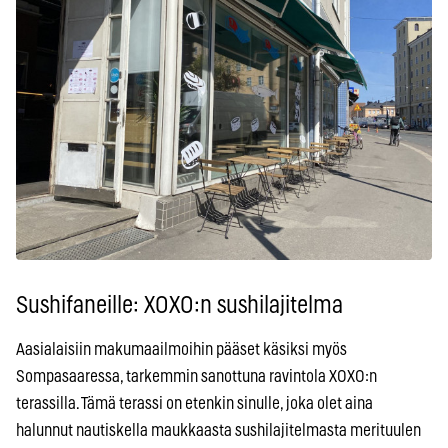
Sushifaneille: XOXO:n sushilajitelma
Aasialaisiin makumaailmoihin pääset käsiksi myös
Sompasaaressa, tarkemmin sanottuna ravintola XOXO:n
terassilla. Tämä terassi on etenkin sinulle, joka olet aina
halunnut nautiskella maukkaasta sushilajitelmasta merituulen