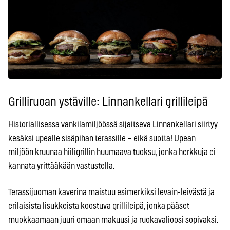
Grilliruoan ystäville: Linnankellari grillileipä
Historiallisessa vankilamiljöössä sijaitseva Linnankellari siirtyy
kesäksi upealle sisäpihan terassille – eikä suotta! Upean
miljöön kruunaa hiiligrillin huumaava tuoksu, jonka herkkuja ei
kannata yrittääkään vastustella.
Terassijuoman kaverina maistuu esimerkiksi levain-leivästä ja
erilaisista lisukkeista koostuva grillileipä, jonka pääset
muokkaamaan juuri omaan makuusi ja ruokavalioosi sopivaksi.