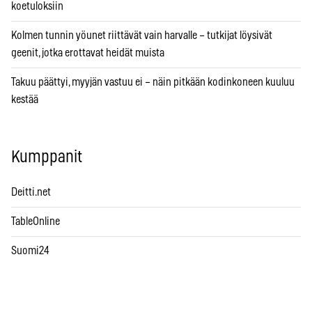
koetuloksiin
Kolmen tunnin yöunet riittävät vain harvalle – tutkijat löysivät
geenit, jotka erottavat heidät muista
Takuu päättyi, myyjän vastuu ei – näin pitkään kodinkoneen kuuluu
kestää
Kumppanit
Deitti.net
TableOnline
Suomi24