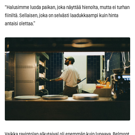
“Halusimme luoda paikan, joka näyttää hienolta, mutta ei turhan
fiiniltä. Sellaisen, joka on selvästi laadukkaampi kuin hinta
antaisi olettaa.”
Vaikka ravintolan alkutaival oli enemmän kuin lupaava, Belmont