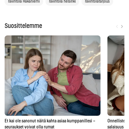
ravintola Hakaniemi
ravintola helsinki
ravintolatarjous
‹
›
Suosittelemme
Et kai ole sanonut näitä kahta asiaa kumppanillesi –
Onnellisten 
seuraukset voivat olla rumat
salaisuus – 