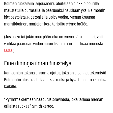
Kolmen ruokalajin tarjousmenu aloitetaan pinkkipippurilla
maustetulla burratalla, ja pääruoaksi nautitaan yksi Belmontin
hittipastoista, Rigatoni alla Spicy Vodka. Menun kruunaa
mansikkainen, marjojen kera tarjoiltu crème brûlée.
(Jos pizza tai jokin muu pääruoka on enemmän mieleesi, voit
vaihtaa pääruoan viiden euron lisähintaan. Lue lisää menusta
tästä
.)
Fine diningia ilman fiinistelyä
Kampanjan takana on sama ajatus, joka on ohjannut tekemistä
Belmontin alusta asti: laadukas ruoka ja hyvä tunnelma kuuluvat
kaikille.
“Pyrimme olemaan naapurustoravintola, joka tarjoaa hieman
erilaista ruokaa", Smith kertoo.