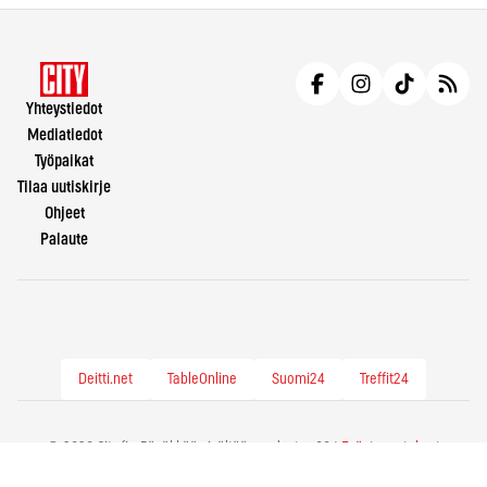
Yhteystiedot
Mediatiedot
Työpaikat
Tilaa uutiskirje
Ohjeet
Palaute
Deitti.net
TableOnline
Suomi24
Treffit24
© 2026 City.fi - Räväkkää sisältöä vuodesta -86 |
Evästeasetukset