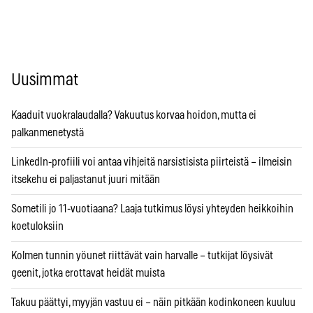
Uusimmat
Kaaduit vuokralaudalla? Vakuutus korvaa hoidon, mutta ei
palkanmenetystä
LinkedIn-profiili voi antaa vihjeitä narsistisista piirteistä – ilmeisin
itsekehu ei paljastanut juuri mitään
Sometili jo 11-vuotiaana? Laaja tutkimus löysi yhteyden heikkoihin
koetuloksiin
Kolmen tunnin yöunet riittävät vain harvalle – tutkijat löysivät
geenit, jotka erottavat heidät muista
Takuu päättyi, myyjän vastuu ei – näin pitkään kodinkoneen kuuluu