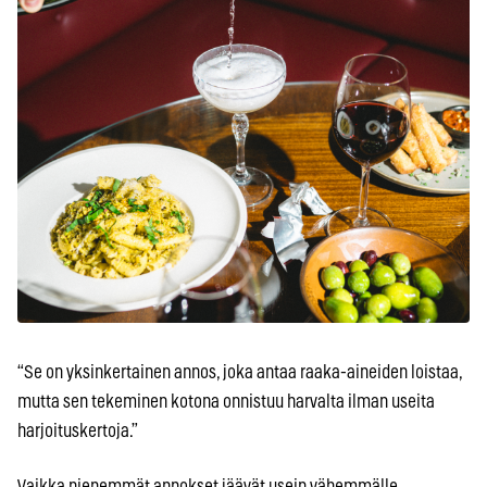
“Se on yksinkertainen annos, joka antaa raaka-aineiden loistaa,
mutta sen tekeminen kotona onnistuu harvalta ilman useita
harjoituskertoja.”
Vaikka pienemmät annokset jäävät usein vähemmälle