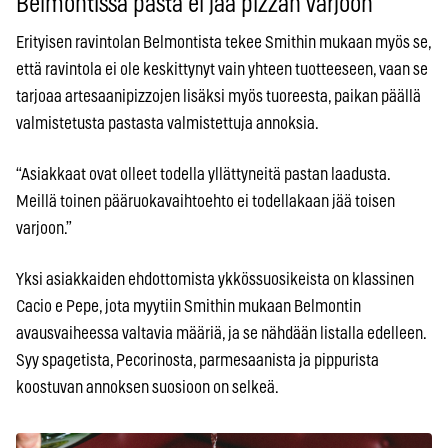
Belmontissa pasta ei jää pizzan varjoon
Erityisen ravintolan Belmontista tekee Smithin mukaan myös se,
että ravintola ei ole keskittynyt vain yhteen tuotteeseen, vaan se
tarjoaa artesaanipizzojen lisäksi myös tuoreesta, paikan päällä
valmistetusta pastasta valmistettuja annoksia.
“Asiakkaat ovat olleet todella yllättyneitä pastan laadusta.
Meillä toinen pääruokavaihtoehto ei todellakaan jää toisen
varjoon.”
Yksi asiakkaiden ehdottomista ykkössuosikeista on klassinen
Cacio e Pepe, jota myytiin Smithin mukaan Belmontin
avausvaiheessa valtavia määriä, ja se nähdään listalla edelleen.
Syy spagetista, Pecorinosta, parmesaanista ja pippurista
koostuvan annoksen suosioon on selkeä.