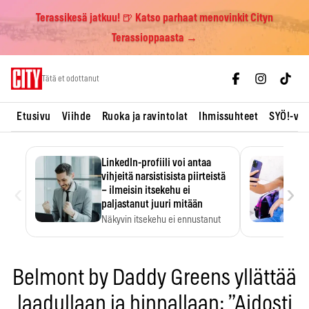
Terassikesä jatkuu! 🍺 Katso parhaat menovinkit Cityn
Terassioppaasta →
Skip
Tätä et odottanut
to
content
Etusivu
Viihde
Ruoka ja ravintolat
Ihmissuhteet
SYÖ!-vii
LinkedIn-profiili voi antaa
vihjeitä narsistisista piirteistä
‹
›
– ilmeisin itsekehu ei
paljastanut juuri mitään
Näkyvin itsekehu ei ennustanut
narsistisia piirteitä.
Belmont by Daddy Greens yllättää
laadullaan ja hinnallaan: ”Aidosti