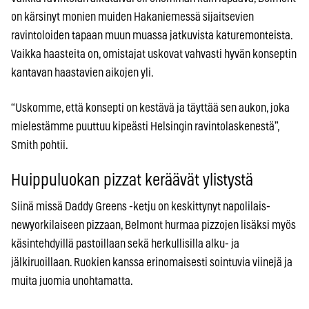
on kärsinyt monien muiden Hakaniemessä sijaitsevien
ravintoloiden tapaan muun muassa jatkuvista katuremonteista.
Vaikka haasteita on, omistajat uskovat vahvasti hyvän konseptin
kantavan haastavien aikojen yli.
“Uskomme, että konsepti on kestävä ja täyttää sen aukon, joka
mielestämme puuttuu kipeästi Helsingin ravintolaskenestä”,
Smith pohtii.
Huippuluokan pizzat keräävät ylistystä
Siinä missä Daddy Greens -ketju on keskittynyt napolilais-
newyorkilaiseen pizzaan, Belmont hurmaa pizzojen lisäksi myös
käsintehdyillä pastoillaan sekä herkullisilla alku- ja
jälkiruoillaan. Ruokien kanssa erinomaisesti sointuvia viinejä ja
muita juomia unohtamatta.