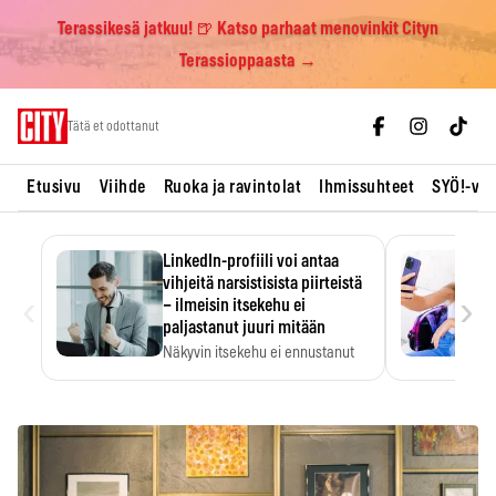
Terassikesä jatkuu! 🍺 Katso parhaat menovinkit Cityn
Terassioppaasta →
Skip
Tätä et odottanut
to
content
Etusivu
Viihde
Ruoka ja ravintolat
Ihmissuhteet
SYÖ!-vii
LinkedIn-profiili voi antaa
vihjeitä narsistisista piirteistä
‹
›
– ilmeisin itsekehu ei
paljastanut juuri mitään
Näkyvin itsekehu ei ennustanut
narsistisia piirteitä.