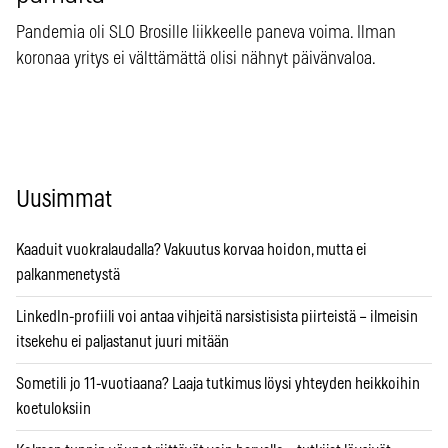
Pandemia oli SLO Brosille liikkeelle paneva voima. Ilman
koronaa yritys ei välttämättä olisi nähnyt päivänvaloa.
Uusimmat
Kaaduit vuokralaudalla? Vakuutus korvaa hoidon, mutta ei
palkanmenetystä
LinkedIn-profiili voi antaa vihjeitä narsistisista piirteistä – ilmeisin
itsekehu ei paljastanut juuri mitään
Sometili jo 11-vuotiaana? Laaja tutkimus löysi yhteyden heikkoihin
koetuloksiin