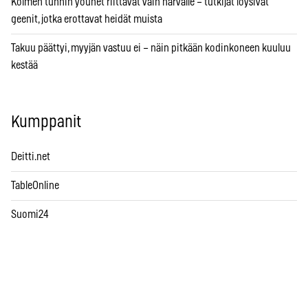
Kolmen tunnin yöunet riittävät vain harvalle – tutkijat löysivät
geenit, jotka erottavat heidät muista
Takuu päättyi, myyjän vastuu ei – näin pitkään kodinkoneen kuuluu
kestää
Kumppanit
Deitti.net
TableOnline
Suomi24