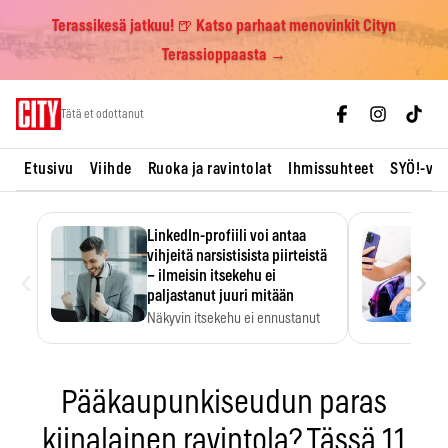
Terassikesä jatkuu! 🍺 Katso parhaat menovinkit Cityn
Terassioppaasta →
Skip
Tätä et odottanut
to
content
Etusivu
Viihde
Ruoka ja ravintolat
Ihmissuhteet
SYÖ!-vii
LinkedIn-profiili voi antaa
vihjeitä narsistisista piirteistä
‹
›
– ilmeisin itsekehu ei
paljastanut juuri mitään
Näkyvin itsekehu ei ennustanut
narsistisia piirteitä.
Pääkaupunkiseudun paras
kiinalainen ravintola? Tässä 11