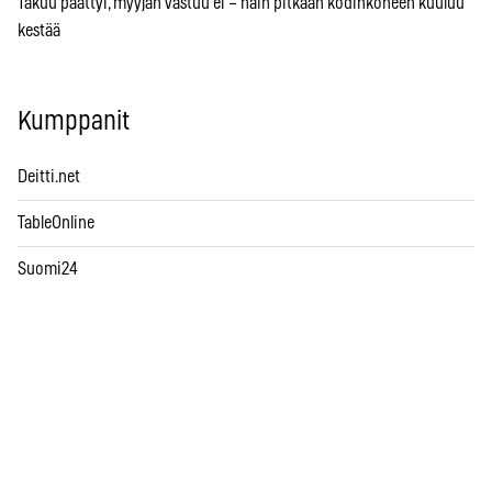
Takuu päättyi, myyjän vastuu ei – näin pitkään kodinkoneen kuuluu
kestää
Kumppanit
Deitti.net
TableOnline
Suomi24