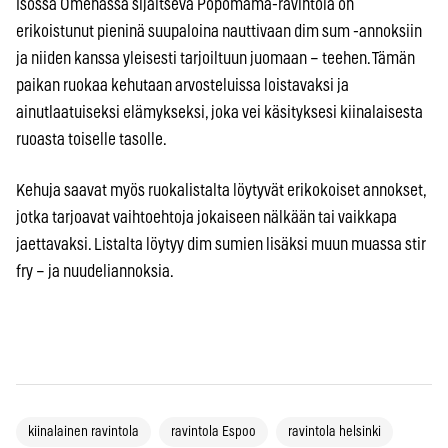
Isossa Omenassa sijaitseva Popomama-ravintola on
erikoistunut pieninä suupaloina nauttivaan dim sum -annoksiin
ja niiden kanssa yleisesti tarjoiltuun juomaan – teehen. Tämän
paikan ruokaa kehutaan arvosteluissa loistavaksi ja
ainutlaatuiseksi elämykseksi, joka vei käsityksesi kiinalaisesta
ruoasta toiselle tasolle.
Kehuja saavat myös ruokalistalta löytyvät erikokoiset annokset,
jotka tarjoavat vaihtoehtoja jokaiseen nälkään tai vaikkapa
jaettavaksi. Listalta löytyy dim sumien lisäksi muun muassa stir
fry – ja nuudeliannoksia.
kiinalainen ravintola
ravintola Espoo
ravintola helsinki