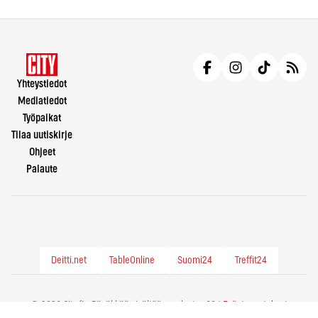
Yhteystiedot
Mediatiedot
Työpaikat
Tilaa uutiskirje
Ohjeet
Palaute
Deitti.net
TableOnline
Suomi24
Treffit24
© 2026 City.fi - Räväkkää sisältöä vuodesta -86 |
Evästeasetukset