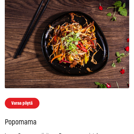
Varaa pöytä
Popomama