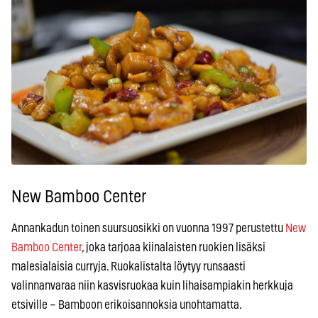
New Bamboo Center
Annankadun toinen suursuosikki on vuonna 1997 perustettu
New
Bamboo Center
, joka tarjoaa kiinalaisten ruokien lisäksi
malesialaisia curryja. Ruokalistalta löytyy runsaasti
valinnanvaraa niin kasvisruokaa kuin lihaisampiakin herkkuja
etsiville – Bamboon erikoisannoksia unohtamatta.