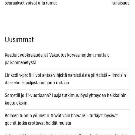
seuraukset voivat olla rumat
salaisuus – 
Uusimmat
Kaaduit vuokralaudalla? Vakuutus korvaa hoidon, mutta ei
palkanmenetystä
LinkedIn-profiili voi antaa vihjeitä narsistisista piirteistä – ilmeisin
itsekehu ei paljastanut juuri mitään
Sometili jo 11-vuotiaana? Laaja tutkimus löysi yhteyden heikkoihin
koetuloksiin
Kolmen tunnin yöunet riittävät vain harvalle – tutkijat löysivät
geenit, jotka erottavat heidät muista