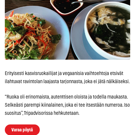
Erityisesti kasvisruokailijat ja vegaanisia vaihtoehtoja etsivät
ilahtuvat ravintolan laajasta tarjonnasta, joka ei jätä nälkäiseksi.
“Ruoka oli erinomaista, autenttisen oloista ja todella maukasta.
Selkeästi parempi kiinalainen, joka ei tee itsestään numeroa. Iso
suositus”, Tripadvisorissa hehkutetaan.
Varaa pöytä