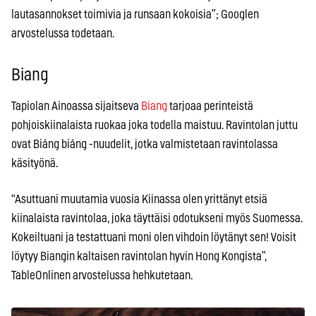
lautasannokset toimivia ja runsaan kokoisia”; Googlen
arvostelussa todetaan.
Biang
Tapiolan Ainoassa sijaitseva
Biang
tarjoaa perinteistä
pohjoiskiinalaista ruokaa joka todella maistuu. Ravintolan juttu
ovat Biáng biáng -nuudelit, jotka valmistetaan ravintolassa
käsityönä.
“Asuttuani muutamia vuosia Kiinassa olen yrittänyt etsiä
kiinalaista ravintolaa, joka täyttäisi odotukseni myös Suomessa.
Kokeiltuani ja testattuani moni olen vihdoin löytänyt sen! Voisit
löytyy Biangin kaltaisen ravintolan hyvin Hong Kongista”,
TableOnlinen arvostelussa hehkutetaan.