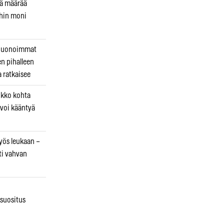
kä määrää
ihin moni
 huonoimmat
en pihalleen
a ratkaisee
ikko kohta
 voi kääntyä
myös leukaan –
ti vahvan
osuositus
n