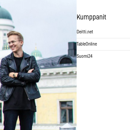
Kumppanit
Deitti.net
TableOnline
Suomi24