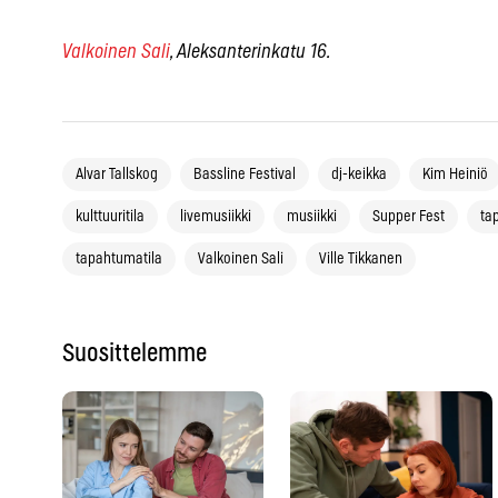
Valkoinen Sali
, Aleksanterinkatu 16.
Alvar Tallskog
Bassline Festival
dj-keikka
Kim Heiniö
kulttuuritila
livemusiikki
musiikki
Supper Fest
ta
tapahtumatila
Valkoinen Sali
Ville Tikkanen
Suosittelemme