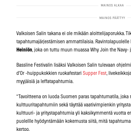
Valkoisen Salin takana ei ole mikään aloittelijaporukka. Ti
tapahtumajärjestämisen ammattilaisia. Ravintolapuolelle
Heiniön
, joka on tuttu muun muassa Why Join the Navy- j
Bassline Festivalin lisäksi Valkoisen Salin tulevaan ohje
d'Or -huippukokkien ruokafestari
Supper Fest
, livekeikkoj
myyjäisiä ja leffatapahtumia.
“Tavoitteena on luoda Suomen paras tapahtumatila, jok
kulttuuritapahtumiin sekä täyttää vaativimpienkin yrityst
kulttuuri- ja yritystapahtumia yli kaksikymmentä vuotta eri
puolellle hyödyntämään kokemusta siitä, mitä tapahtumanjä
kertoo.