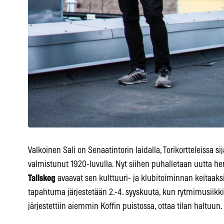
Valkoinen Sali on Senaatintorin laidalla, Torikortteleissa sij
valmistunut 1920-luvulla. Nyt siihen puhalletaan uutta h
Tallskog
avaavat sen kulttuuri- ja klubitoiminnan keitaak
tapahtuma järjestetään 2.-4. syyskuuta, kun rytmimusiikki
järjestettiin aiemmin Koffin puistossa, ottaa tilan haltuun.