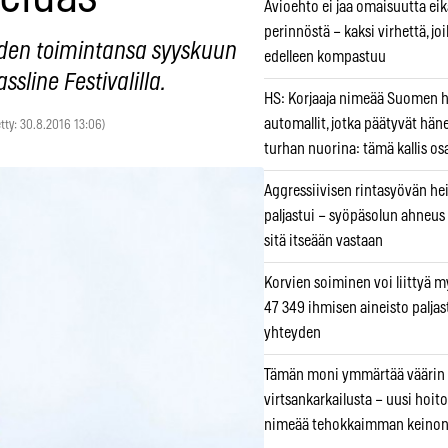
Avioehto ei jaa omaisuutta ei
perinnöstä – kaksi virhettä, jo
uuden toimintansa syyskuun
edelleen kompastuu
line Festivalilla.
HS: Korjaaja nimeää Suomen
automallit, jotka päätyvät hän
etty: 30.8.2016 13:06)
turhan nuorina: tämä kallis os
Aggressiivisen rintasyövän he
paljastui – syöpäsolun ahneus
sitä itseään vastaan
Korvien soiminen voi liittyä 
47 349 ihmisen aineisto paljas
yhteyden
Tämän moni ymmärtää väärin
virtsankarkailusta – uusi hoit
nimeää tehokkaimman keino