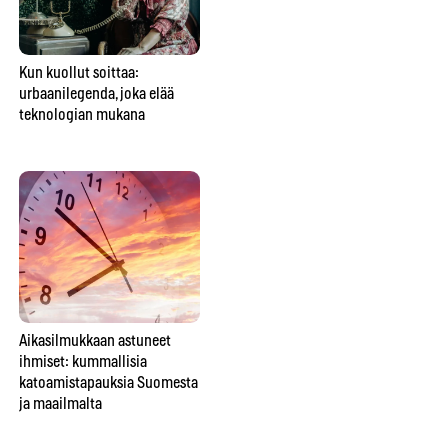
Kun kuollut soittaa:
Perheen keskimmäinen ei ole
Tu
urbaanilegenda, joka elää
vain väliinputoaja – vaan
ko
teknologian mukana
usein perheen sosiaalinen
keh
liima
Aikasilmukkaan astuneet
Tiesitkö tätä spiritismin
Onk
ihmiset: kummallisia
historiasta? Foxin
jos
katoamistapauksia Suomesta
teinisisarukset aloittivat
ja maailmalta
kokonaisen liikkeen, jonka he
yrittivät myöhemmin
pysäyttää