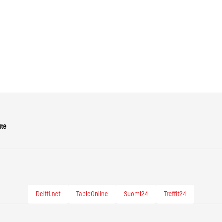
ute
Deitti.net
TableOnline
Suomi24
Treffit24