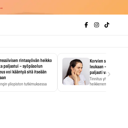
 →
essiivisen rintasyövän heikko
Korvien soiminen voi 
a paljastui – syöpäsolun
leukaan – 47 349 ihmi
›
us voi kääntyä sitä itseään
paljasti vahvan yhtey
taan
Tinnitus yhdistetään ku
ingin yliopiston tutkimuksessa
heikkenemiseen. Meta-a
aktiivisen rintasyövän kasvu
kertoo, että myös…
stui.