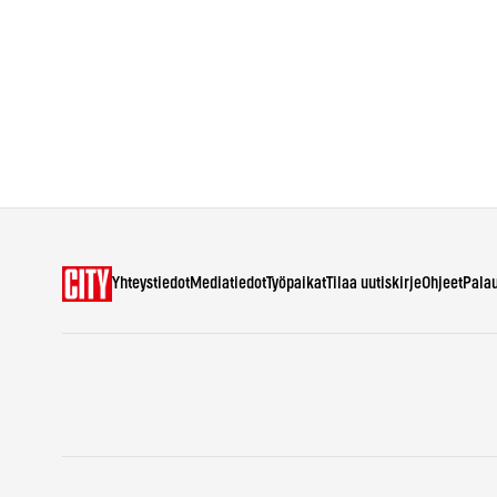
Yhteystiedot
Mediatiedot
Työpaikat
Tilaa uutiskirje
Ohjeet
Pala