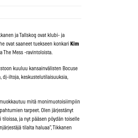
kkanen ja Tallskog ovat klubi- ja
 he ovat saaneet tuekseen konkari
Kim
a The Mess -ravintoloista.
lmistoon kuuluu kansainvälisten Bocuse
a, dj-iltoja, keskustelutilaisuuksia,
a muokkautuu mitä monimuotoisiimpiin
apahtumien tarpeet. Olen järjestänyt
 tiloissa, ja nyt pääsen pöydän toiselle
rjestäjä tilalta haluaa”, Tikkanen