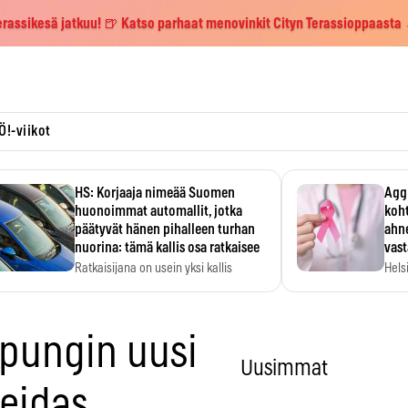
erassikesä jatkuu! 🍺 Katso parhaat menovinkit Cityn Terassioppaasta
Ö!-viikot
HS: Korjaaja nimeää Suomen
Aggr
huonoimmat automallit, jotka
koht
päätyvät hänen pihalleen turhan
ahne
nuorina: tämä kallis osa ratkaisee
vas
Ratkaisijana on usein yksi kallis
Hels
komponentti.
MYC-
hida
upungin uusi
Uusimmat
eidas