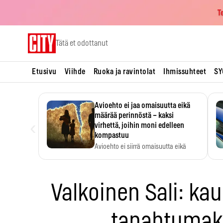
T
Skip
Tätä et odottanut
to
content
Etusivu
Viihde
Ruoka ja ravintolat
Ihmissuhteet
SY
Avioehto ei jaa omaisuutta eikä
määrää perinnöstä – kaksi
‹
virhettä, joihin moni edelleen
kompastuu
Avioehto ei siirrä omaisuutta eikä
ratkaise perintöasioita.
Valkoinen Sali: ka
tapahtumak