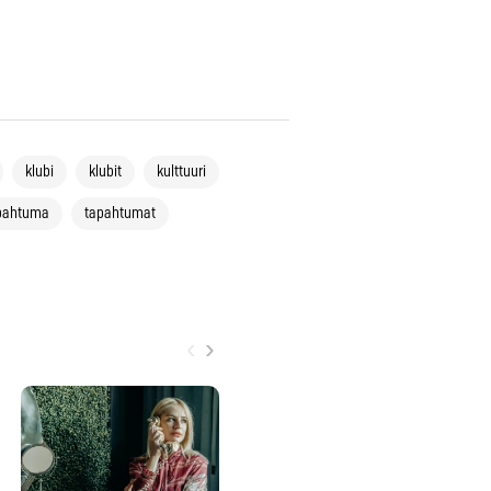
klubi
klubit
kulttuuri
pahtuma
tapahtumat
‹
›