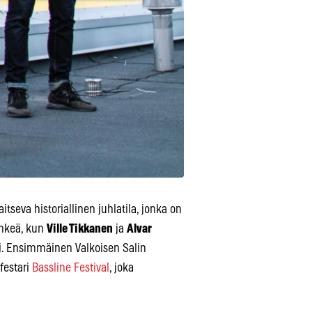
aitseva historiallinen juhlatila, jonka on
enkeä, kun
Ville Tikkanen
ja
Alvar
si. Ensimmäinen Valkoisen Salin
festari
Bassline Festival
, joka