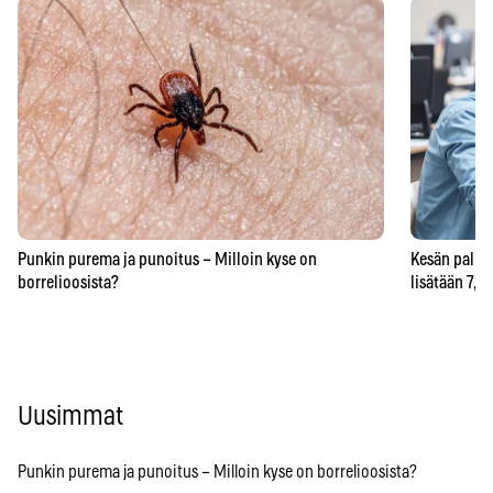
Punkin purema ja punoitus – Milloin kyse on
Kesän palkka
borrelioosista?
lisätään 7,5
Uusimmat
Punkin purema ja punoitus – Milloin kyse on borrelioosista?