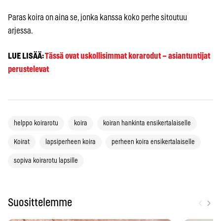
Paras koira on aina se, jonka kanssa koko perhe sitoutuu
arjessa.
LUE LISÄÄ:
Tässä ovat uskollisimmat korarodut – asiantuntijat
perustelevat
helppo koirarotu
koira
koiran hankinta ensikertalaiselle
Koirat
lapsiperheen koira
perheen koira ensikertalaiselle
sopiva koirarotu lapsille
‹
›
Suosittelemme