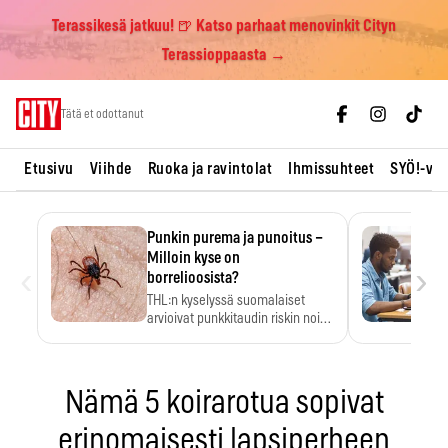
Terassikesä jatkuu! 🍺 Katso parhaat menovinkit Cityn
Terassioppaasta →
Skip
Tätä et odottanut
to
content
Etusivu
Viihde
Ruoka ja ravintolat
Ihmissuhteet
SYÖ!-vii
Punkin purema ja punoitus –
Milloin kyse on
‹
›
borrelioosista?
THL:n kyselyssä suomalaiset
arvioivat punkkitaudin riskin noin
kymmenkertaiseksi…
Nämä 5 koirarotua sopivat
erinomaisesti lapsiperheen