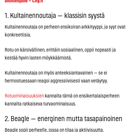
aloittelijalle – City.fi
1. Kultainennoutaja — klassisin syystä
Kultainennoutaja on perheen ensikoiran arkkityyppi, ja syyt ovat
konkreettisia.
Rotu on kärsivällinen, erittäin sosiaalinen, oppii nopeasti ja
kestää hyvin lasten möykkäämistä.
Kultainennoutaja on myös anteeksiantavainen — se ei
hermostuessaan reagoi aggressiivisesti vaan vetäytyy.
Rotuominaisuuksien
kannalta tämä on ensikertalaisperheen
kannalta ratkaiseva turvaominaisuus.
2. Beagle — energinen mutta tasapainoinen
Beagle sopii perheelle, jossa on tilaa ja aktiivisuutta.