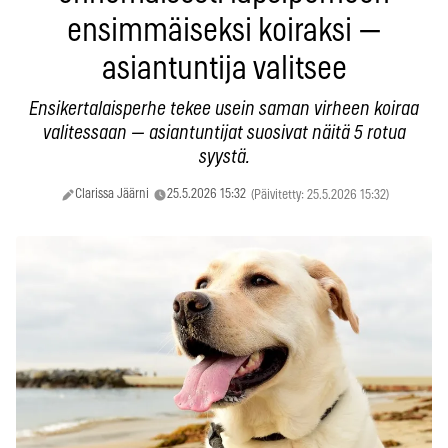
ensimmäiseksi koiraksi —
asiantuntija valitsee
Ensikertalaisperhe tekee usein saman virheen koiraa
valitessaan — asiantuntijat suosivat näitä 5 rotua
syystä.
Clarissa Jäärni
25.5.2026 15:32
(Päivitetty: 25.5.2026 15:32)