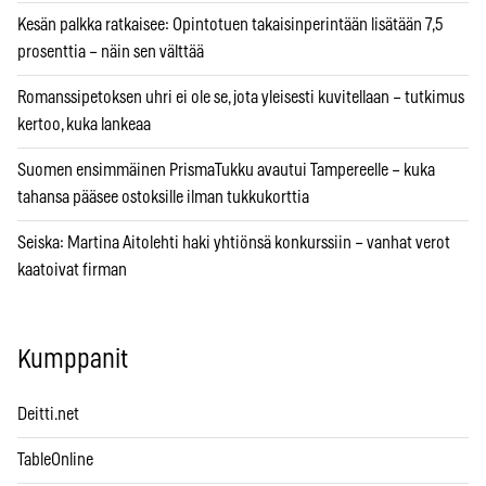
Kesän palkka ratkaisee: Opintotuen takaisinperintään lisätään 7,5
prosenttia – näin sen välttää
Romanssipetoksen uhri ei ole se, jota yleisesti kuvitellaan – tutkimus
kertoo, kuka lankeaa
Suomen ensimmäinen PrismaTukku avautui Tampereelle – kuka
tahansa pääsee ostoksille ilman tukkukorttia
Seiska: Martina Aitolehti haki yhtiönsä konkurssiin – vanhat verot
kaatoivat firman
Kumppanit
Deitti.net
TableOnline