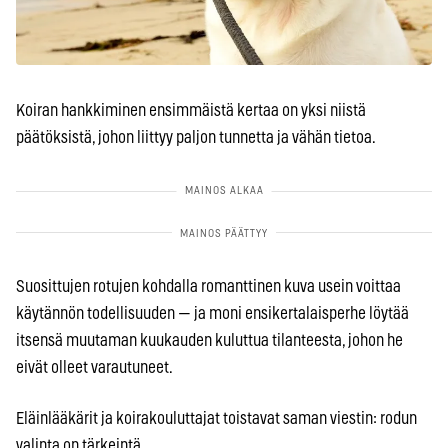
Koiran hankkiminen ensimmäistä kertaa on yksi niistä
päätöksistä, johon liittyy paljon tunnetta ja vähän tietoa.
Suosittujen rotujen kohdalla romanttinen kuva usein voittaa
käytännön todellisuuden — ja moni ensikertalaisperhe löytää
itsensä muutaman kuukauden kuluttua tilanteesta, johon he
eivät olleet varautuneet.
Eläinlääkärit ja koirakouluttajat toistavat saman viestin: rodun
valinta on tärkeintä.