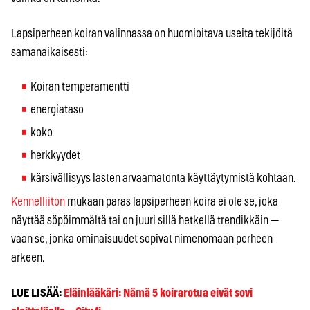
Lapsiperheen koiran valinnassa on huomioitava useita tekijöitä
samanaikaisesti:
Koiran temperamentti
energiataso
koko
herkkyydet
kärsivällisyys lasten arvaamatonta käyttäytymistä kohtaan.
Kennelliiton
mukaan paras lapsiperheen koira ei ole se, joka
näyttää söpöimmältä tai on juuri sillä hetkellä trendikkäin —
vaan se, jonka ominaisuudet sopivat nimenomaan perheen
arkeen.
LUE LISÄÄ:
Eläinlääkäri: Nämä 5 koirarotua eivät sovi