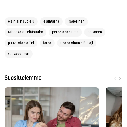
eläinlajin suojelu
eläintarha
kädellinen
Minnesotan eläintarha
perhetapahtuma
poikanen
puuvillatamariini
tarha
uhanalainen eläinlaji
vauvauutinen
‹
›
Suosittelemme