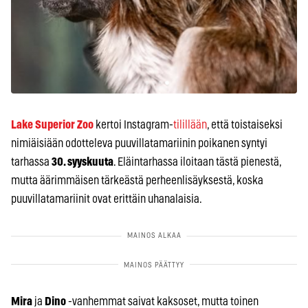
Lake Superior Zoo
kertoi Instagram-
tilillään
, että toistaiseksi
nimiäisiään odotteleva puuvillatamariinin poikanen syntyi
tarhassa
30. syyskuuta
. Eläintarhassa iloitaan tästä pienestä,
mutta äärimmäisen tärkeästä perheenlisäyksestä, koska
puuvillatamariinit ovat erittäin uhanalaisia.
Mira
ja
Dino
-vanhemmat saivat kaksoset, mutta toinen