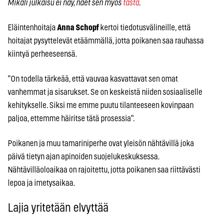
Mikäli julkaisu ei näy, näet sen myös
tästä
.
Eläintenhoitaja
Anna Schopf
kertoi tiedotusvälineille, että
hoitajat pysyttelevät etäämmällä, jotta poikanen saa rauhassa
kiintyä perheeseensä.
"On todella tärkeää, että vauvaa kasvattavat sen omat
vanhemmat ja sisarukset. Se on keskeistä niiden sosiaaliselle
kehitykselle. Siksi me emme puutu tilanteeseen kovinpaan
paljoa, ettemme häiritse tätä prosessia".
Poikanen ja muu tamariniperhe ovat yleisön nähtävillä joka
päivä tietyn ajan apinoiden suojelukeskuksessa.
Nähtävilläoloaikaa on rajoitettu, jotta poikanen saa riittävästi
lepoa ja imetysaikaa.
Lajia yritetään elvyttää