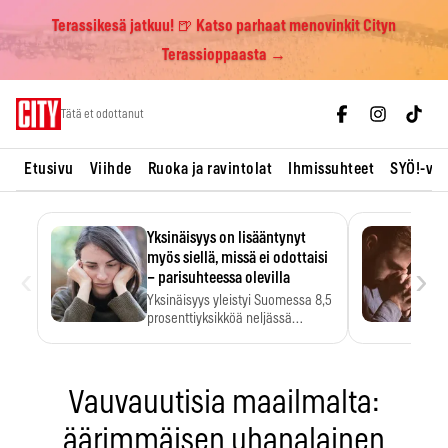
Terassikesä jatkuu! 🍺 Katso parhaat menovinkit Cityn
Terassioppaasta →
Skip
Tätä et odottanut
to
content
Etusivu
Viihde
Ruoka ja ravintolat
Ihmissuhteet
SYÖ!-vii
Yksinäisyys on lisääntynyt
myös siellä, missä ei odottaisi
‹
›
– parisuhteessa olevilla
Yksinäisyys yleistyi Suomessa 8,5
prosenttiyksikköä neljässä
vuodessa. Se…
Vauvauutisia maailmalta:
äärimmäisen uhanalainen