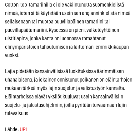
Cotton-top-tamariinilla ei ole vakiintunutta suomenkielistä
nimeä, joten siitä käytetään usein sen englanninkielistä nimeä
sellaisenaan tai muotoa puuvillapäinen tamariini tai
puuvillapäätamariini. Kyseessä on pieni, valkotöyhtöinen
uistitiapina, jonka kanta on luonnossa romahtanut
elinympäristöjen tuhoutumisen ja laittoman lemmikkikaupan
vuoksi.
Lajia pidetään kansainvälisissä luokituksissa äärimmäisen
uhanalaisena, ja jokainen onnistunut poikanen on eläintarhojen
mukaan tärkeä myös lajin suojelun ja valistustyön kannalta.
Eläintarhoissa elävät yksilöt kuuluvat usein kansainvälisiin
suojelu- ja jalostusohjelmiin, joilla pyritään turvaamaan lajin
tulevaisuus.
Lähde:
UPI