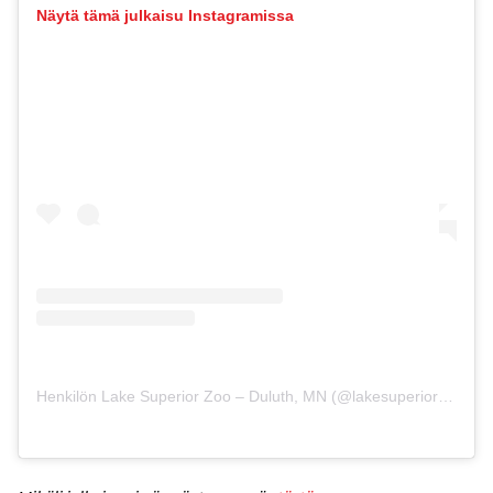
Näytä tämä julkaisu Instagramissa
Henkilön Lake Superior Zoo – Duluth, MN (@lakesuperiorzoo) jakama julkaisu