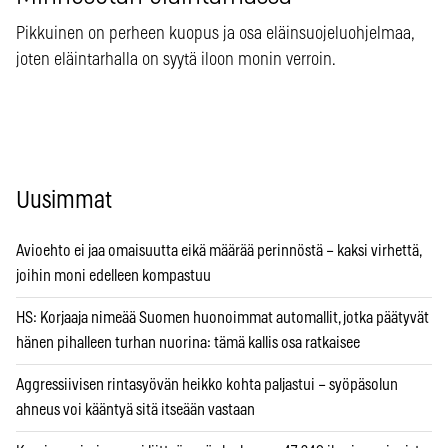
Pikkuinen on perheen kuopus ja osa eläinsuojeluohjelmaa,
joten eläintarhalla on syytä iloon monin verroin.
Uusimmat
Avioehto ei jaa omaisuutta eikä määrää perinnöstä – kaksi virhettä,
joihin moni edelleen kompastuu
HS: Korjaaja nimeää Suomen huonoimmat automallit, jotka päätyvät
hänen pihalleen turhan nuorina: tämä kallis osa ratkaisee
Aggressiivisen rintasyövän heikko kohta paljastui – syöpäsolun
ahneus voi kääntyä sitä itseään vastaan