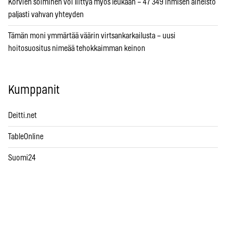
Korvien soiminen voi liittyä myös leukaan – 47 349 ihmisen aineisto
paljasti vahvan yhteyden
Tämän moni ymmärtää väärin virtsankarkailusta – uusi
hoitosuositus nimeää tehokkaimman keinon
Kumppanit
Deitti.net
TableOnline
Suomi24