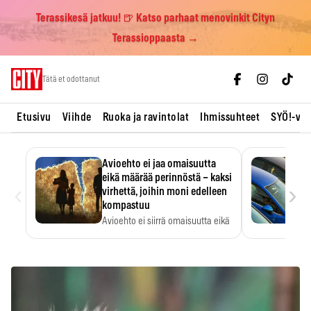
Terassikesä jatkuu! 🍺 Katso parhaat menovinkit Cityn
Terassioppaasta →
Skip
Tätä et odottanut
to
content
Etusivu
Viihde
Ruoka ja ravintolat
Ihmissuhteet
SYÖ!-vii
Avioehto ei jaa omaisuutta
eikä määrää perinnöstä – kaksi
‹
›
virhettä, joihin moni edelleen
kompastuu
Avioehto ei siirrä omaisuutta eikä
ratkaise perintöasioita.