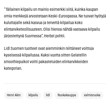
”Tällainen kilpailu on mainio esimerkki siitä, kuinka kaupan
omia merkkejä arvostetaan Keski-Euroopassa. Ne tuovat hyötyjä
kuluttajalle sekä kasvua ja tervettä kilpailua koko
elintarviketeollisuuteen. Olisi hienoa nähdä vastaava kilpailu
järjestettynä Suomessa”, Herbst pohtii.
Lidl Suomen tuotteet ovat aiemminkin niittäneet voittoja
kyseisessä kilpailussa. Kaksi vuotta sitten Gelatellin
smoothiepuikot voitti pakastetuiden elintarvikkeiden
kategorian.
Henri Alén
kilpailu
lidl
Ruokakauppa
valmisruoka