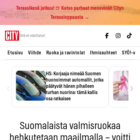
Terassikesä jatkuu! 🍺 Katso parhaat menovinkit Cityn
Terassioppaasta →
Skip
Tätä et odottanut
to
content
Etusivu
Viihde
Ruoka ja ravintolat
Ihmissuhteet
SYÖ!-vii
HS: Korjaaja nimeää Suomen
huonoimmat automallit, jotka
‹
›
päätyvät hänen pihalleen
turhan nuorina: tämä kallis
osa ratkaisee
Ratkaisijana on usein yksi kallis
komponentti.
Suomalaista valmisruokaa
hehkutetaan maailmalla – voitti