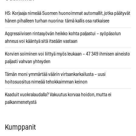
HS: Korjaaja nimeää Suomen huonoimmat automallit, jotka päätyvät
hänen pihalleen turhan nuorina: tämä kallis osa ratkaisee
Aggressiivisen rintasyövän heikko kohta paljastui – syöpäsolun
ahneus voi kääntyä sitä itseään vastaan
Korvien soiminen voi liittyä myös leukaan – 47 349 ihmisen aineisto
paljasti vahvan yhteyden
Tämän moni ymmärtää väärin virtsankarkailusta – uusi
hoitosuositus nimeää tehokkaimman keinon
Kaaduit vuokralaudalla? Vakuutus korvaa hoidon, mutta ei
palkanmenetystä
Kumppanit