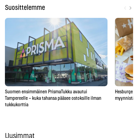
‹
›
Suosittelemme
Suomen ensimmäinen PrismaTukku avautui
Hesburgerilt
Tampereelle – kuka tahansa pääsee ostoksille ilman
myynnistä – 
tukkukorttia
Uusimmat