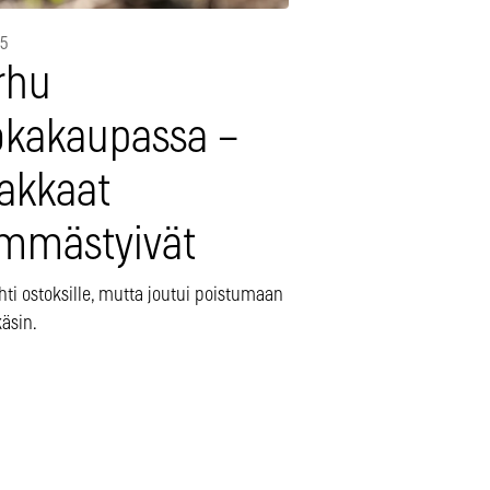
25
rhu
okakaupassa –
iakkaat
mmästyivät
hti ostoksille, mutta joutui poistumaan
käsin.