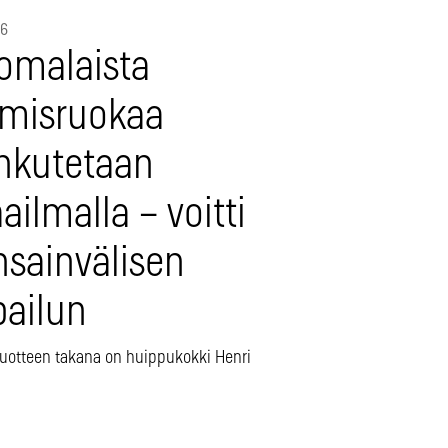
26
omalaista
lmisruokaa
hkutetaan
ilmalla – voitti
nsainvälisen
pailun
 tuotteen takana on huippukokki Henri