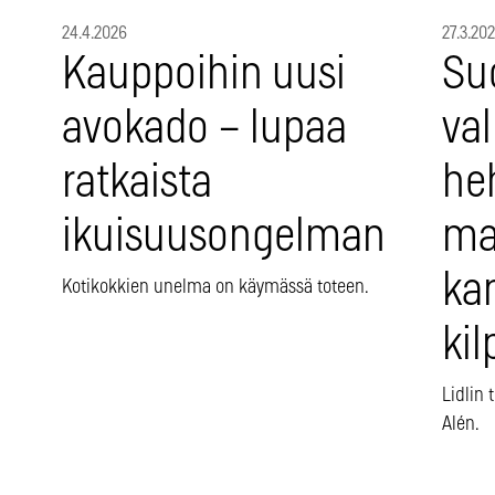
24.4.2026
27.3.20
Kauppoihin uusi
Su
avokado – lupaa
va
ratkaista
he
ikuisuusongelman
maa
ka
Kotikokkien unelma on käymässä toteen.
kil
Lidlin
Alén.