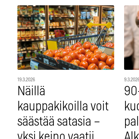
19.3.2026
9.3.202
Näillä
90
kauppakikoilla voit
ku
säästää satasia –
pa
yksi keino vaatii
Alk