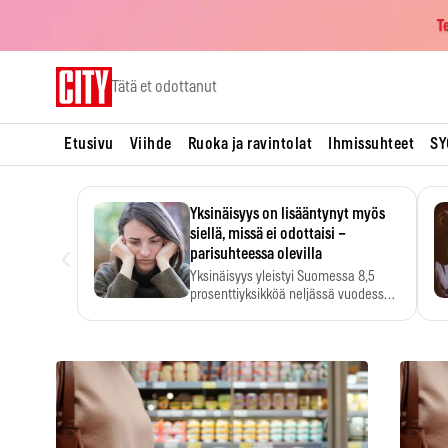
T
Skip
Tätä et odottanut
to
content
Etusivu
Viihde
Ruoka ja ravintolat
Ihmissuhteet
SY
Yksinäisyys on lisääntynyt myös
siellä, missä ei odottaisi –
‹
parisuhteessa olevilla
Yksinäisyys yleistyi Suomessa 8,5
prosenttiyksikköä neljässä vuodessa.
Se…