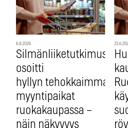
6.8.2026
23.6.20
Silmänliiketutkimus
Hu
osoitti
ka
hyllyn tehokkaimmat
Ruo
myyntipaikat
käy
ruokakaupassa –
su
näin näkyvyys
rö