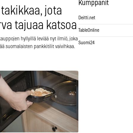
Kumppanit
takikkaa, jota
Deitti.net
rva tajuaa katsoa
TableOnline
uppojen hyllyillä leviää nyt ilmiö, joka
Suomi24
ää suomalaisten pankkitilit vaivihkaa.