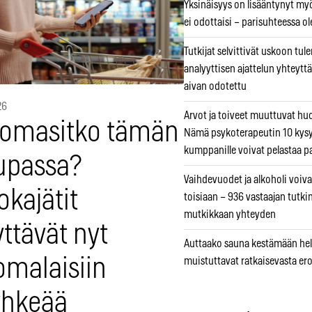
Yksinäisyys on lisääntynyt myös
ei odottaisi – parisuhteessa ole
Tutkijat selvittivät uskoon tul
analyyttisen ajattelun yhteyttä 
aivan odotettu
26
Arvot ja toiveet muuttuvat h
omasitko tämän
Nämä psykoterapeutin 10 kys
kumppanille voivat pelastaa p
upassa?
Vaihdevuodet ja alkoholi voiva
kajätit
toisiaan – 936 vastaajan tutki
mutkikkaan yhteyden
ttävät nyt
Auttaako sauna kestämään hell
omalaisiin
muistuttavat ratkaisevasta er
yhkeää