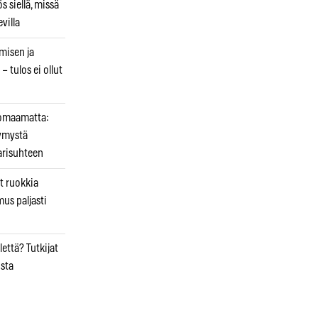
 siellä, missä
villa
emisen ja
– tulos ei ollut
uomaamatta:
ymystä
arisuhteen
t ruokkia
mus paljasti
että? Tutkijat
osta