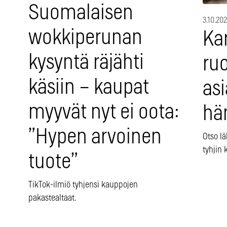
Suomalaisen
3.10.20
wokkiperunan
Ka
kysyntä räjähti
ru
käsiin – kaupat
as
myyvät nyt ei oota:
hä
”Hypen arvoinen
Otso lä
tyhjin 
tuote”
TikTok-ilmiö tyhjensi kauppojen
pakastealtaat.