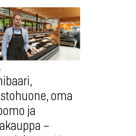
9
nibaari,
ustohuone, oma
ipomo ja
lakauppa –