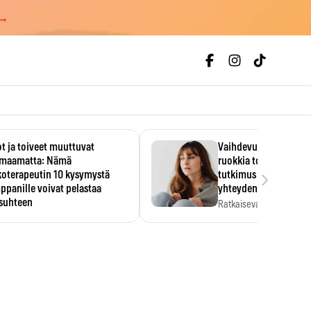
 →
t ja toiveet muuttuvat
Vaihdevuodet ja alkoh
maamatta: Nämä
ruokkia toisiaan – 93
›
koterapeutin 10 kysymystä
tutkimus paljasti mut
panille voivat pelastaa
yhteyden
isuhteen
Ratkaiseva tekijä ei ollu
vakavuus vaan syy,…
eessa on helppo ajatella
evansa kumppaninsa läpikotaisin.
oterapeutin…