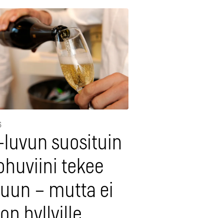
6
-luvun suosituin
ohuviini tekee
luun – mutta ei
on hyllyille