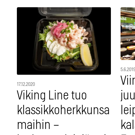
5.6.201
Vii
17.12.2020
ju
Viking Line tuo
le
klassikkoherkkunsa
ka
maihin –