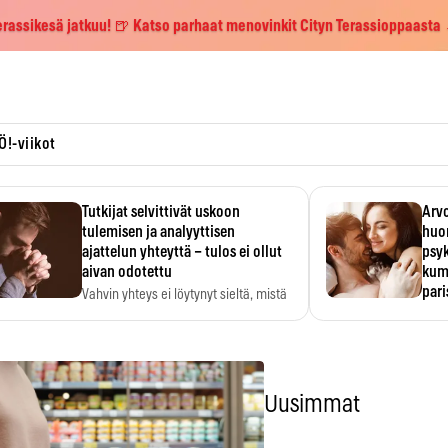
erassikesä jatkuu! 🍺 Katso parhaat menovinkit Cityn Terassioppaasta
Ö!-viikot
Tutkijat selvittivät uskoon
Arvo
tulemisen ja analyyttisen
huo
ajattelun yhteyttä – tulos ei ollut
psy
aivan odotettu
kump
par
Vahvin yhteys ei löytynyt sieltä, mistä
sitä odotettiin.
Suht
tunt
Psyk
Uusimmat