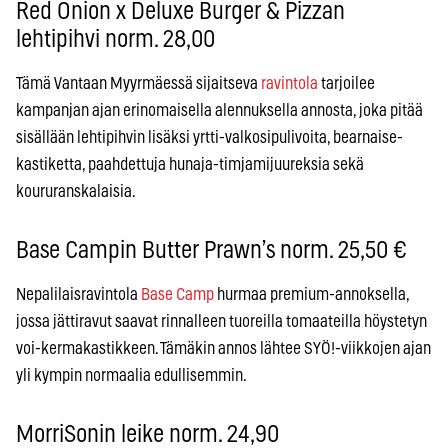
Red Onion x Deluxe Burger & Pizzan
lehtipihvi norm. 28,00
Tämä Vantaan Myyrmäessä sijaitseva
ravintola
tarjoilee
kampanjan ajan erinomaisella alennuksella annosta, joka pitää
sisällään lehtipihvin lisäksi yrtti-valkosipulivoita, bearnaise-
kastiketta, paahdettuja hunaja-timjamijuureksia sekä
koururanskalaisia.
Base Campin Butter Prawn’s norm. 25,50 €
Nepalilaisravintola
Base Camp
hurmaa premium-annoksella,
jossa jättiravut saavat rinnalleen tuoreilla tomaateilla höystetyn
voi-kermakastikkeen. Tämäkin annos lähtee SYÖ!-viikkojen ajan
yli kympin normaalia edullisemmin.
MorriSonin leike norm. 24,90