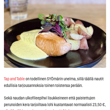
Tap and Table
on todellinen SYÖmärin unelma, sillä täällä nautit
edullisia tarjousannoksia toinen toistensa perään.
Sekä naudan ulkofileepihvi lisukkeineen että paistettujen
perunoiden kera tarjoiltava lohi kustantavat normaalisti 23,50 €,