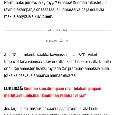
Harmttaako pimeys ja kylmyys? Ei hätää! Suomen rakastetuin
ravintolakampanja on taas täällä tuomassa valoa ja edullisia
makuelämyksiä alkuvuoteen.
Aina 12. helmikuuta saakka käynnissä olevat SYÖ!-viikot
tarjoavat tänä vuonna valtavan kattauksen herkkuja, sillä tarjolla
on 12 €:n annosten lisäksi myös 15 €:n premium-annoksia niille,
jotka kaipaavat elämäänsä hieman ekstraa.
LUE LISÄÄ:
Suomen suosituimpaan ravintolakampanjaan
merkittävä uudistus: ”Enemmän valinnanvaraa”
Jos tarjousten runsaus on saanut pään pyörälle, älä huoli!