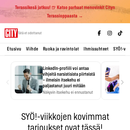
Terassikesä jatkuu! 🍺 Katso parhaat menovinkit Cityn
Terassioppaasta →
Skip
Tätä et odottanut
to
content
Etusivu
Viihde
Ruoka ja ravintolat
Ihmissuhteet
SYÖ!-vii
LinkedIn-profiili voi antaa
vihjeitä narsistisista piirteistä
‹
›
– ilmeisin itsekehu ei
paljastanut juuri mitään
Näkyvin itsekehu ei ennustanut
narsistisia piirteitä.
SYÖ!-viikkojen kovimmat
tarjoukset ovat tässä!