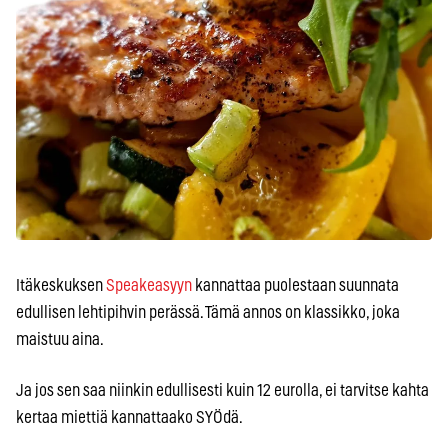
Itäkeskuksen
Speakeasyyn
kannattaa puolestaan suunnata
edullisen lehtipihvin perässä. Tämä annos on klassikko, joka
maistuu aina.
Ja jos sen saa niinkin edullisesti kuin 12 eurolla, ei tarvitse kahta
kertaa miettiä kannattaako SYÖdä.