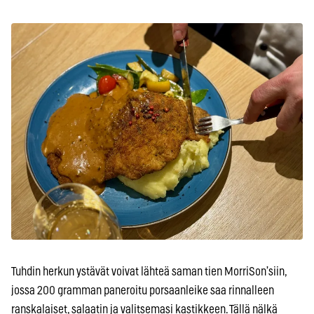
Tuhdin herkun ystävät voivat lähteä saman tien MorriSon’siin,
jossa 200 gramman paneroitu porsaanleike saa rinnalleen
ranskalaiset, salaatin ja valitsemasi kastikkeen. Tällä nälkä