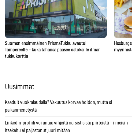
Suomen ensimmäinen PrismaTukku avautui
Hesburgerilt
Tampereelle – kuka tahansa pääsee ostoksille ilman
myynnistä – 
tukkukorttia
Uusimmat
Kaaduit vuokralaudalla? Vakuutus korvaa hoidon, mutta ei
palkanmenetystä
LinkedIn-profiili voi antaa vihjeitä narsistisista piirteistä – ilmeisin
itsekehu ei paljastanut juuri mitään