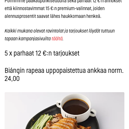
Poimimme pääkaupunkiseudulta sekä parhaat 12 €:n annokset
että kiinnostavimmat 15 €:n premium-valinnat, joiden
alennusprosentit saavat lähes haukkomaan henkeä.
Kaikki mukana olevat ravintolat ja tarjoukset löydät tuttuun
tapaan kampanjasivuilta
täältä
.
5 x parhaat 12 €:n tarjoukset
Biángin rapeaa uppopaistettua ankkaa norm.
24,00