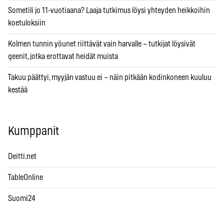
Sometili jo 11-vuotiaana? Laaja tutkimus löysi yhteyden heikkoihin
koetuloksiin
Kolmen tunnin yöunet riittävät vain harvalle – tutkijat löysivät
geenit, jotka erottavat heidät muista
Takuu päättyi, myyjän vastuu ei – näin pitkään kodinkoneen kuuluu
kestää
Kumppanit
Deitti.net
TableOnline
Suomi24