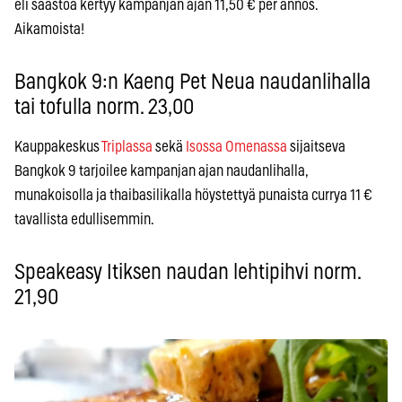
eli säästöä kertyy kampanjan ajan 11,50 € per annos.
Aikamoista!
Bangkok 9:n Kaeng Pet Neua naudanlihalla
tai tofulla norm. 23,00
Kauppakeskus
Triplassa
sekä
Isossa Omenassa
sijaitseva
Bangkok 9 tarjoilee kampanjan ajan naudanlihalla,
munakoisolla ja thaibasilikalla höystettyä punaista currya 11 €
tavallista edullisemmin.
Speakeasy Itiksen naudan lehtipihvi norm.
21,90