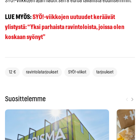
SYÖ!-viikkojen ajan nautit sen 8 euroa tavallista edullisemmin.
LUE MYÖS:
SYÖ!-viikkojen uutuudet keräävät
ylistystä: “Yksi parhaista ravintoloista, joissa olen
koskaan syönyt”
12 €
ravintolatarjoukset
SYÖ!-viikot
tarjoukset
‹
›
Suosittelemme