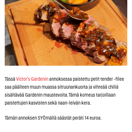
Tässä
Victor’s Gardenin
annoksessa paistettu petit tender -filee
saa päälleen muun muassa sitruunankuorta ja vihreää chiliä
sisältävää Gardenin maustevoita. Tämä komeus tarjoillaan
paistettujen kasvisten sekä naan-leivän kera.
Tämän annoksen SYÖmällä säästät peräti 14 euroa.