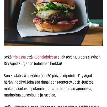
Sekä
Triplassa
että
Ruoholahdessa
sijaitsevan Burgers & Winen
Dry Aged Burger on todellinen herkku!
Sen keskiössä on vähintään 20 päivää riiputettu Dry Aged
häränlihapihvi, joka saa rinnalleen Monterey Jack -juustoa,
makeansuolaista pekonihilloa, chili-bearnaismajoneesia,
marinoitua punasipulia ja rucolaa.