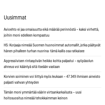
Uusimmat
Avioehto ei jaa omaisuutta eikä määrää perinnöstä – kaksi virhettä,
joihin moni edelleen kompastuu
HS: Korjaaja nimeää Suomen huonoimmat automallit, jotka päätyvät
hänen pihalleen turhan nuorina: tämä kallis osa ratkaisee
Aggressiivisen rintasyövän heikko kohta paljastui – syöpäsolun
ahneus voi kääntyä sitä itseään vastaan
Korvien soiminen voi liittyä myös leukaan – 47 349 ihmisen aineisto
paljasti vahvan yhteyden
Tämän moni ymmärtää väärin virtsankarkailusta – uusi
hoitosuositus nimeää tehokkaimman keinon