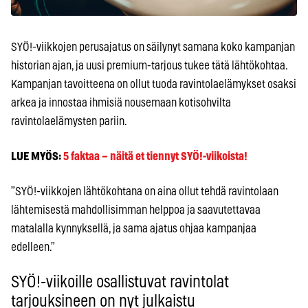
SYÖ!-viikkojen perusajatus on säilynyt samana koko kampanjan
historian ajan, ja uusi premium-tarjous tukee tätä lähtökohtaa.
Kampanjan tavoitteena on ollut tuoda ravintolaelämykset osaksi
arkea ja innostaa ihmisiä nousemaan kotisohvilta
ravintolaelämysten pariin.
LUE MYÖS:
5 faktaa – näitä et tiennyt SYÖ!-viikoista!
”SYÖ!-viikkojen lähtökohtana on aina ollut tehdä ravintolaan
lähtemisestä mahdollisimman helppoa ja saavutettavaa
matalalla kynnyksellä, ja sama ajatus ohjaa kampanjaa
edelleen.”
SYÖ!-viikoille osallistuvat ravintolat
tarjouksineen on nyt julkaistu