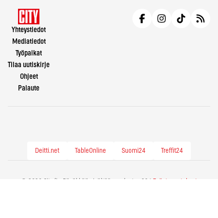
Yhteystiedot
Mediatiedot
Työpaikat
Tilaa uutiskirje
Ohjeet
Palaute
Deitti.net
TableOnline
Suomi24
Treffit24
© 2026 City.fi - Räväkkää sisältöä vuodesta -86 |
Evästeasetukset