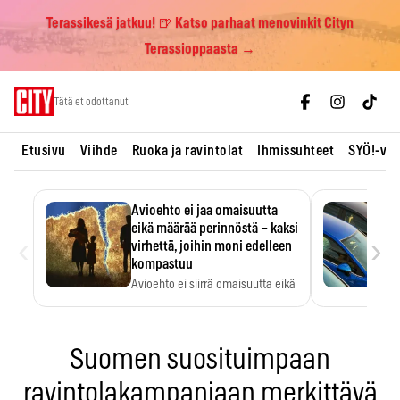
Terassikesä jatkuu! 🍺 Katso parhaat menovinkit Cityn
Terassioppaasta →
Skip
Tätä et odottanut
to
content
Etusivu
Viihde
Ruoka ja ravintolat
Ihmissuhteet
SYÖ!-vii
Avioehto ei jaa omaisuutta
eikä määrää perinnöstä – kaksi
‹
›
virhettä, joihin moni edelleen
kompastuu
Avioehto ei siirrä omaisuutta eikä
ratkaise perintöasioita.
Suomen suosituimpaan
ravintolakampanjaan merkittävä