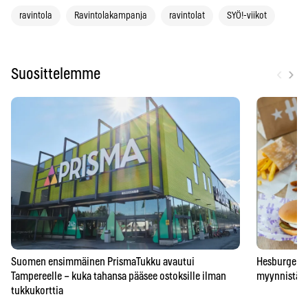
ravintola
Ravintolakampanja
ravintolat
SYÖ!-viikot
‹
›
Suosittelemme
Suomen ensimmäinen PrismaTukku avautui
Hesburgerilt
Tampereelle – kuka tahansa pääsee ostoksille ilman
myynnistä – 
tukkukorttia