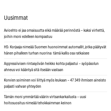
Uusimmat
Avioehto ei jaa omaisuutta eikä määrää perinnöstä – kaksi virhettä,
joihin moni edelleen kompastuu
HS: Korjaaja nimeää Suomen huonoimmat automallit, jotka päätyvät
hänen pihalleen turhan nuorina: tämä kallis osa ratkaisee
Aggressiivisen rintasyövän heikko kohta paljastui – syöpäsolun
ahneus voi kääntyä sitä itseään vastaan
Korvien soiminen voi liittyä myös leukaan – 47 349 ihmisen aineisto
paljasti vahvan yhteyden
Tämän moni ymmärtää väärin virtsankarkailusta – uusi
hoitosuositus nimeää tehokkaimman keinon