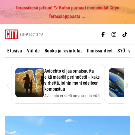
Terassikesä jatkuu! 🍺 Katso parhaat menovinkit Cityn
Terassioppaasta →
Skip
Tätä et odottanut
to
content
Etusivu
Viihde
Ruoka ja ravintolat
Ihmissuhteet
SYÖ!-vii
Avioehto ei jaa omaisuutta
eikä määrää perinnöstä – kaksi
‹
›
virhettä, joihin moni edelleen
kompastuu
Avioehto ei siirrä omaisuutta eikä
ratkaise perintöasioita.