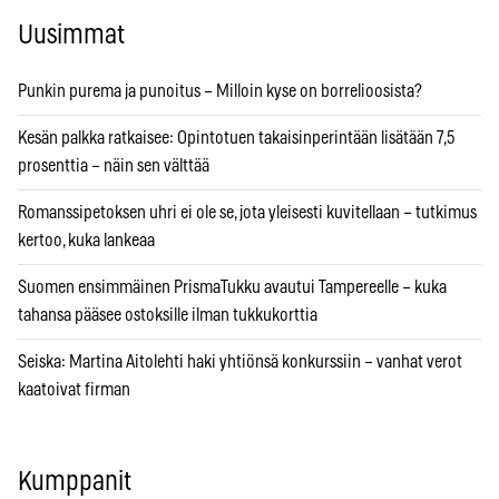
Uusimmat
Punkin purema ja punoitus – Milloin kyse on borrelioosista?
Kesän palkka ratkaisee: Opintotuen takaisinperintään lisätään 7,5
prosenttia – näin sen välttää
Romanssipetoksen uhri ei ole se, jota yleisesti kuvitellaan – tutkimus
kertoo, kuka lankeaa
Suomen ensimmäinen PrismaTukku avautui Tampereelle – kuka
tahansa pääsee ostoksille ilman tukkukorttia
Seiska: Martina Aitolehti haki yhtiönsä konkurssiin – vanhat verot
kaatoivat firman
Kumppanit