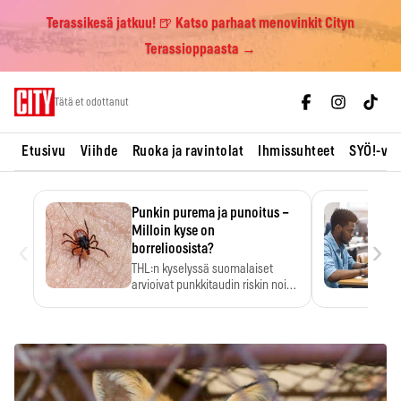
Terassikesä jatkuu! 🍺 Katso parhaat menovinkit Cityn
Terassioppaasta →
Skip
Tätä et odottanut
to
content
Etusivu
Viihde
Ruoka ja ravintolat
Ihmissuhteet
SYÖ!-vii
Punkin purema ja punoitus –
Milloin kyse on
‹
›
borrelioosista?
THL:n kyselyssä suomalaiset
arvioivat punkkitaudin riskin noin
kymmenkertaiseksi…