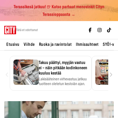
Terassikesä jatkuu! 🍺 Katso parhaat menovinkit Cityn
Terassioppaasta →
Skip
Tätä et odottanut
to
content
Etusivu
Viihde
Ruoka ja ravintolat
Ihmissuhteet
SYÖ!-vii
Takuu päättyi, myyjän vastuu
ei – näin pitkään kodinkoneen
‹
›
kuuluu kestää
Lakisääteinen virhevastuu jatkuu
tuotteen oletetun kestoiän ajan.