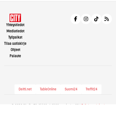
Yhteystiedot
Mediatiedot
Työpaikat
Tilaa uutiskirje
Ohjeet
Palaute
Deitti.net
TableOnline
Suomi24
Treffit24
© 2026 City.fi - Räväkkää sisältöä vuodesta -86 |
Evästeasetukset