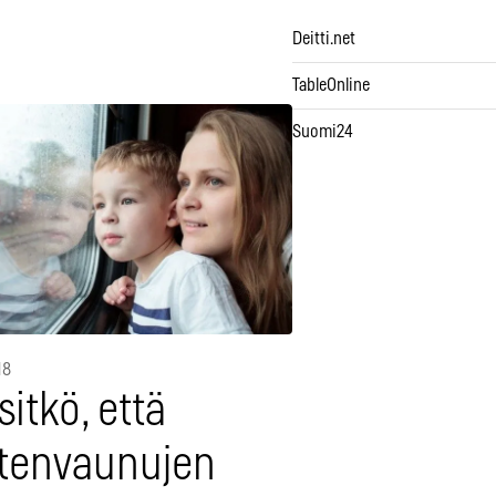
Deitti.net
TableOnline
Suomi24
18
sitkö, että
stenvaunujen