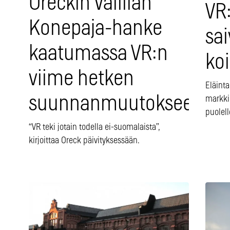
Oreckin Vallilan
VR
Konepaja-hanke
sai
kaatumassa VR:n
ko
viime hetken
Eläinta
suunnanmuutokseen
markki
puolell
“VR teki jotain todella ei-suomalaista”,
kirjoittaa Oreck päivityksessään.