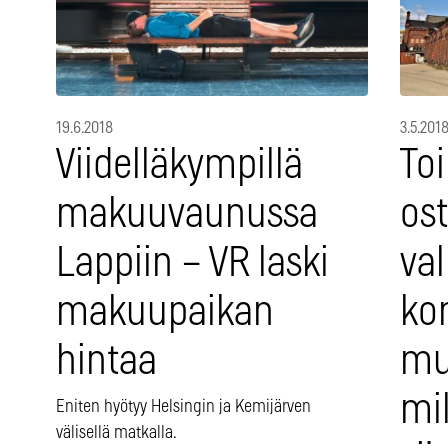
19.6.2018
3.5.201
Viidelläkympillä
To
makuuvaunussa
ost
Lappiin – VR laski
val
makuupaikan
kon
hintaa
mut
mi
Eniten hyötyy Helsingin ja Kemijärven
välisellä matkalla.