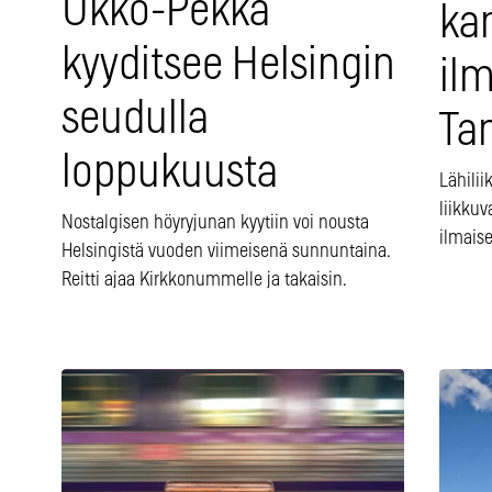
Ukko-Pekka
ka
kyyditsee Helsingin
ilm
seudulla
Ta
loppukuusta
Lähili
liikkuv
Nostalgisen höyryjunan kyytiin voi nousta
ilmais
Helsingistä vuoden viimeisenä sunnuntaina.
Reitti ajaa Kirkkonummelle ja takaisin.