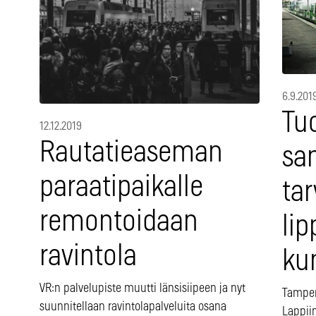
6.9.201
Tu
12.12.2019
Rautatieaseman
san
paraatipaikalle
tar
remontoidaan
li
ravintola
ku
VR:n palvelupiste muutti länsisiipeen ja nyt
Tamper
suunnitellaan ravintolapalveluita osana
Lappii