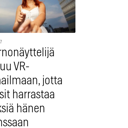
17
nonäyttelijä
tuu VR-
ailmaan, jotta
sit harrastaa
ksiä hänen
nssaan