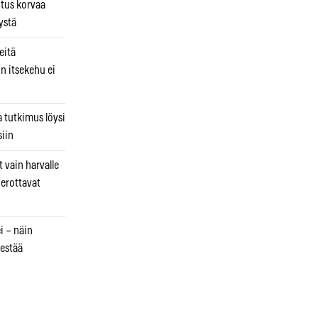
utus korvaa
ystä
eitä
in itsekehu ei
a tutkimus löysi
iin
 vain harvalle
a erottavat
i – näin
estää