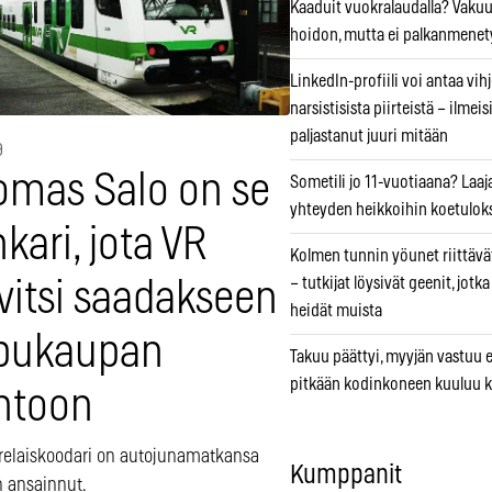
Kaaduit vuokralaudalla? Vaku
hoidon, mutta ei palkanmenet
LinkedIn-profiili voi antaa vihj
narsistisista piirteistä – ilmeis
paljastanut juuri mitään
9
omas Salo on se
Sometili jo 11-vuotiaana? Laaj
yhteyden heikkoihin koetuloks
kari, jota VR
Kolmen tunnin yöunet riittävät
– tutkijat löysivät geenit, jotk
vitsi saadakseen
heidät muista
ppukaupan
Takuu päättyi, myyjän vastuu e
pitkään kodinkoneen kuuluu k
ntoon
elaiskoodari on autojunamatkansa
Kumppanit
n ansainnut.