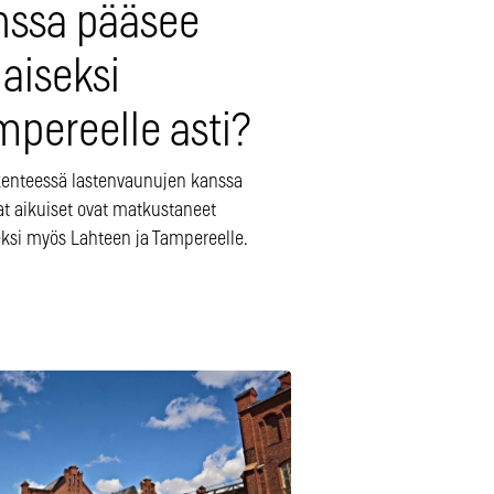
nssa pääsee
aiseksi
mpereelle asti?
ikenteessä lastenvaunujen kanssa
at aikuiset ovat matkustaneet
eksi myös Lahteen ja Tampereelle.