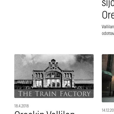
sij
Ore
Vallil
odottav
18.4.2018
14.12.20