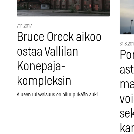
7.11.2017
Bruce Oreck aikoo
31.8.20
ostaa Vallilan
Por
Konepaja-
as
kompleksin
ma
Alueen tulevaisuus on ollut pitkään auki.
voi
se
ka