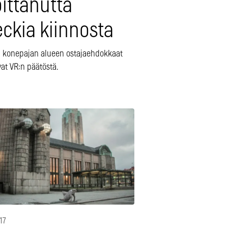
oittanutta
ckia kiinnosta
an konepajan alueen ostajaehdokkaat
at VR:n päätöstä.
17