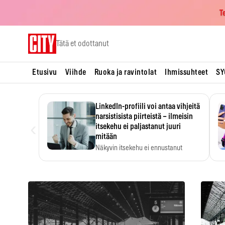
T
Skip
Tätä et odottanut
to
content
Etusivu
Viihde
Ruoka ja ravintolat
Ihmissuhteet
SY
LinkedIn-profiili voi antaa vihjeitä
narsistisista piirteistä – ilmeisin
‹
itsekehu ei paljastanut juuri
mitään
Näkyvin itsekehu ei ennustanut
narsistisia piirteitä.