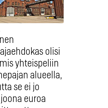
8
inen
ajaehdokas olisi
mis yhteispeliin
epajan alueella,
ta se ei jo
ljoona euroa