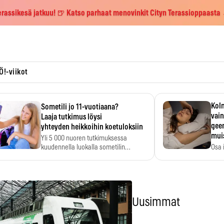
erassikesä jatkuu! 🍺 Katso parhaat menovinkit Cityn Terassioppaasta
Ö!-viikot
Kolm
Sometili jo 11-vuotiaana?
vain
Laaja tutkimus löysi
geen
yhteyden heikkoihin koetuloksiin
mui
Yli 5 000 nuoren tutkimuksessa
kuudennella luokalla sometilin…
Osa 
voi s
Uusimmat