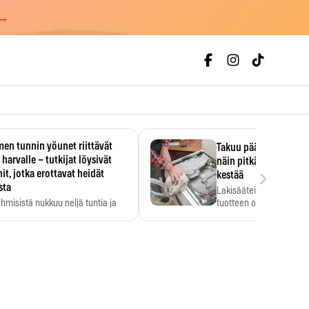
 →
en tunnin yöunet riittävät
Takuu päättyi, myyjän
 harvalle – tutkijat löysivät
näin pitkään kodinko
›
it, jotka erottavat heidät
kestää
sta
Lakisääteinen virhevast
ihmisistä nukkuu neljä tuntia ja
tuotteen oletetun kestoi
ilti…