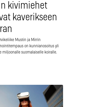
:n kivimiehet
vat kaverikseen
iran
rvikeliike Mustin ja Mirrin
nointitempaus on kunnianosoitus yli
e miljoonalle suomalaiselle koiralle.