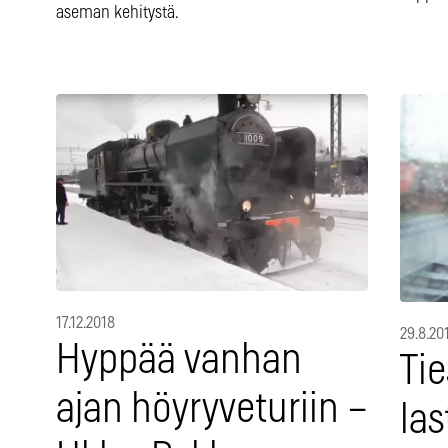
aseman kehitystä.
17.12.2018
29.8.20
Hyppää vanhan
Tie
ajan höyryveturiin –
la