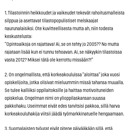
1. Tilastoinnin heikkoudet ja vaikeudet tekevät rahoitusmalleista
silppua ja asettavat tilastopopulistiset melskaajat
naurunalaisiksi. Ote kuvitteellisesta mutta ah, niin todesta
keskustelusta:
”Opintoaikoja on rajattava! Ai, se on tehty jo 2005?? No mutta
rajataan lisää kun ei tunnu tehoavan. Ai, se näkyykin tilastoissa
vasta 2012? Miksei tätä ole kerrottu missään?!”
2. On ongelmallista, että korkeakouluissa ”aloittaa” joka vuosi
opiskelijoita, jotka olisivat mieluummin missä tahansa muualla.
Se tulee kalliiksi oppilaitoksille ja haittaa motivoituneiden
opiskelua. Ongelman nimi on ylioppilaskansan suussa
pakkohaku. Useimmat eivät edes tarvitsisi pakkoa, sillä harva
korkeakouluhakija viitsii jäädä työmarkkinatuelle hengaamaan.
3. Suomalaisten työurat eivät pitene päivääkään sillä, että