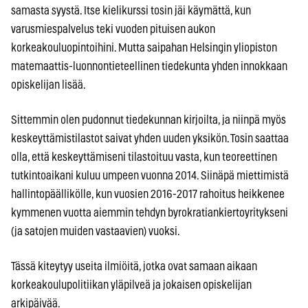
samasta syystä. Itse kielikurssi tosin jäi käymättä, kun
varusmiespalvelus teki vuoden pituisen aukon
korkeakouluopintoihini. Mutta saipahan Helsingin yliopiston
matemaattis-luonnontieteellinen tiedekunta yhden innokkaan
opiskelijan lisää.
Sittemmin olen pudonnut tiedekunnan kirjoilta, ja niinpä myös
keskeyttämistilastot saivat yhden uuden yksikön. Tosin saattaa
olla, että keskeyttämiseni tilastoituu vasta, kun teoreettinen
tutkintoaikani kuluu umpeen vuonna 2014. Siinäpä miettimistä
hallintopäällikölle, kun vuosien 2016-2017 rahoitus heikkenee
kymmenen vuotta aiemmin tehdyn byrokratiankiertoyritykseni
(ja satojen muiden vastaavien) vuoksi.
Tässä kiteytyy useita ilmiöitä, jotka ovat samaan aikaan
korkeakoulupolitiikan yläpilveä ja jokaisen opiskelijan
arkipäivää.