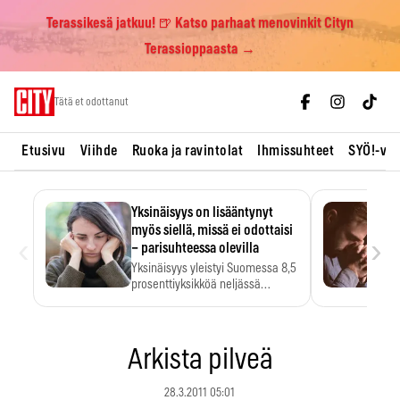
Terassikesä jatkuu! 🍺 Katso parhaat menovinkit Cityn
Terassioppaasta →
Skip
Tätä et odottanut
to
content
Etusivu
Viihde
Ruoka ja ravintolat
Ihmissuhteet
SYÖ!-vii
Yksinäisyys on lisääntynyt
myös siellä, missä ei odottaisi
‹
›
– parisuhteessa olevilla
Yksinäisyys yleistyi Suomessa 8,5
prosenttiyksikköä neljässä
vuodessa. Se…
Arkista pilveä
28.3.2011 05:01