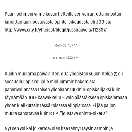
Pääni pehmeni viime kesän helteillä sen verran, että innostuin
kirjoittamaan joustavasta opinto-oikeudesta eli JOO:sta:
http://www.city.fi/yhteisot/blogit/jussirauvola/112367/
Kuulin muutama päivä sitten, että yliopiston suunnittelija (!) oli
suositellut opiskelijalle mieluummin hakemista
paperivalinnassa toisen yliopiston tutkinto-opiskelijaksi kuin
täyttämään JOO-kaavakkeita – vain päästäkseen opiskelemaan
yhden kielikurssin tässä toisessa yliopistossa. Ei jää paljon
muuta sanottavaa kuin R.I.P., ”joustava opinto-oikeus”.
Nyt sen voi kai jo kertoa: olen itse tehnyt täysin samoin ja