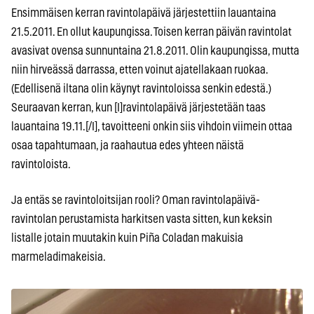
Ensimmäisen kerran ravintolapäivä järjestettiin lauantaina
21.5.2011. En ollut kaupungissa. Toisen kerran päivän ravintolat
avasivat ovensa sunnuntaina 21.8.2011. Olin kaupungissa, mutta
niin hirveässä darrassa, etten voinut ajatellakaan ruokaa.
(Edellisenä iltana olin käynyt ravintoloissa senkin edestä.)
Seuraavan kerran, kun [I]ravintolapäivä järjestetään taas
lauantaina 19.11.[/I], tavoitteeni onkin siis vihdoin viimein ottaa
osaa tapahtumaan, ja raahautua edes yhteen näistä
ravintoloista.
Ja entäs se ravintoloitsijan rooli? Oman ravintolapäivä-
ravintolan perustamista harkitsen vasta sitten, kun keksin
listalle jotain muutakin kuin Piña Coladan makuisia
marmeladimakeisia.