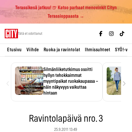
Terassikesä jatkuu! 🍺 Katso parhaat menovinkit Cityn
Terassioppaasta →
Skip
Tätä et odottanut
to
content
Etusivu
Viihde
Ruoka ja ravintolat
Ihmissuhteet
SYÖ!-vii
Silmänliiketutkimus osoitti
hyllyn tehokkaimmat
‹
›
myyntipaikat ruokakaupassa –
näin näkyvyys vaikuttaa
hintaan
Tuotteen paikka hyllyssä
ratkaisee, huomataanko se.
Kauppiaat hyödyntävät…
Ravintolapäivä nro. 3
25.9.2011 13:49