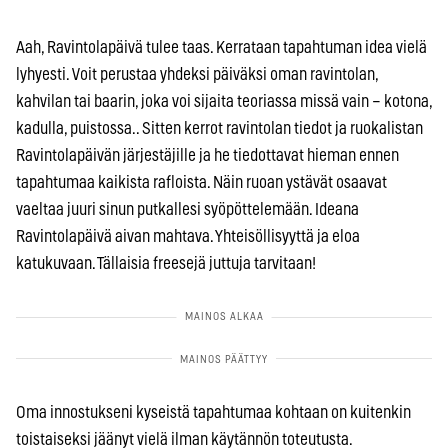
Aah, Ravintolapäivä tulee taas. Kerrataan tapahtuman idea vielä
lyhyesti. Voit perustaa yhdeksi päiväksi oman ravintolan,
kahvilan tai baarin, joka voi sijaita teoriassa missä vain – kotona,
kadulla, puistossa.. Sitten kerrot ravintolan tiedot ja ruokalistan
Ravintolapäivän järjestäjille ja he tiedottavat hieman ennen
tapahtumaa kaikista rafloista. Näin ruoan ystävät osaavat
vaeltaa juuri sinun putkallesi syöpöttelemään. Ideana
Ravintolapäivä aivan mahtava. Yhteisöllisyyttä ja eloa
katukuvaan. Tällaisia freesejä juttuja tarvitaan!
Oma innostukseni kyseistä tapahtumaa kohtaan on kuitenkin
toistaiseksi jäänyt vielä ilman käytännön toteutusta.