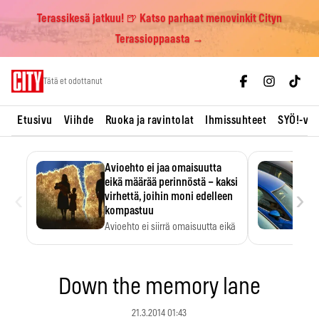
Terassikesä jatkuu! 🍺 Katso parhaat menovinkit Cityn
Terassioppaasta →
Skip
Tätä et odottanut
to
content
Etusivu
Viihde
Ruoka ja ravintolat
Ihmissuhteet
SYÖ!-vii
Avioehto ei jaa omaisuutta
eikä määrää perinnöstä – kaksi
‹
›
virhettä, joihin moni edelleen
kompastuu
Avioehto ei siirrä omaisuutta eikä
ratkaise perintöasioita.
Down the memory lane
21.3.2014 01:43