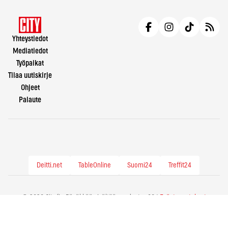
Yhteystiedot
Mediatiedot
Työpaikat
Tilaa uutiskirje
Ohjeet
Palaute
Deitti.net
TableOnline
Suomi24
Treffit24
© 2026 City.fi - Räväkkää sisältöä vuodesta -86 |
Evästeasetukset