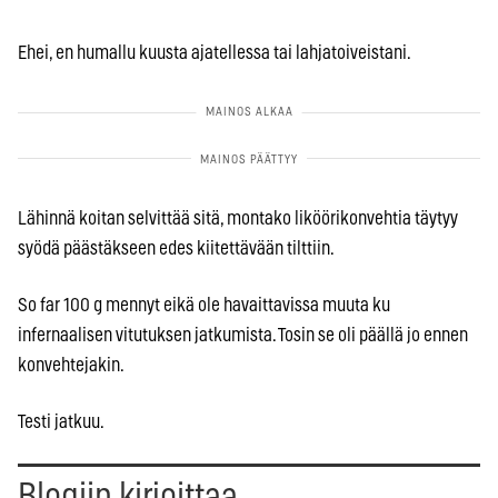
Ehei, en humallu kuusta ajatellessa tai lahjatoiveistani.
Lähinnä koitan selvittää sitä, montako liköörikonvehtia täytyy
syödä päästäkseen edes kiitettävään tilttiin.
So far 100 g mennyt eikä ole havaittavissa muuta ku
infernaalisen vitutuksen jatkumista. Tosin se oli päällä jo ennen
konvehtejakin.
Testi jatkuu.
Blogiin kirjoittaa