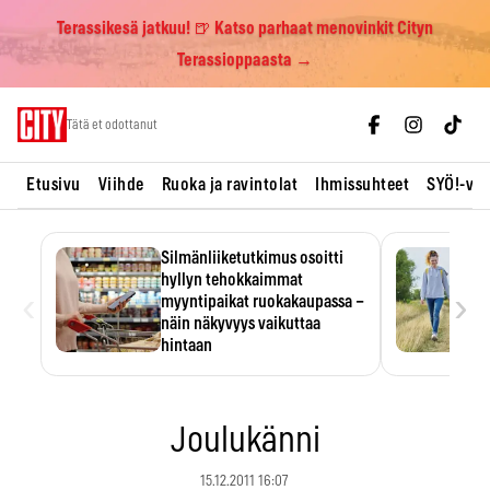
Terassikesä jatkuu! 🍺 Katso parhaat menovinkit Cityn
Terassioppaasta →
Skip
Tätä et odottanut
to
content
Etusivu
Viihde
Ruoka ja ravintolat
Ihmissuhteet
SYÖ!-vii
Silmänliiketutkimus osoitti
hyllyn tehokkaimmat
‹
›
myyntipaikat ruokakaupassa –
näin näkyvyys vaikuttaa
hintaan
Tuotteen paikka hyllyssä
ratkaisee, huomataanko se.
Kauppiaat hyödyntävät…
Joulukänni
15.12.2011 16:07