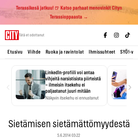
Terassikesä jatkuu! 🍺 Katso parhaat menovinkit Cityn
Terassioppaasta →
Skip
Tätä et odottanut
to
content
Etusivu
Viihde
Ruoka ja ravintolat
Ihmissuhteet
SYÖ!-vii
LinkedIn-profiili voi antaa
vihjeitä narsistisista piirteistä
‹
›
– ilmeisin itsekehu ei
paljastanut juuri mitään
Näkyvin itsekehu ei ennustanut
narsistisia piirteitä.
Sietämisen sietämättömyydestä
5.6.2014 03:22