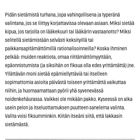
Pidän sietämistä turhana, jopa vahingollisena ja typeränä
valintana, jos se liittyy korjattavissa olevaan asiaan. Miksi sietää
kipua, jos tarjolla on lääkekuuri tai lääkärin vastaanotto? Miksi
selitellä sietämistään selvästi keksityillä tai
paikkansapitämättömillä rationalisoinneilla? Koska ihminen
pelkää: muiden reaktiota, omaa riittämättömyyttään,
epäonnistumista (ja siksihän on fiksua olla edes yrittämättä) jne.
Yllättävän moni sietää epämiellyttäviä tai itselleen
sopimattomia asioita päivästä toiseen yrittämättä vaikuttaa
niihin, ja huomaamattaan pyörii yhä syvenevässä
noidenkehäurassa. Vaikkei ole mikään pakko. Kyseessä on aika
usein pelon ja itseluottamuksen puutteen sanelema valinta.
Valita voisi fiksumminkin. Kiitän itseäni siitä, että lakkasin
sietämästä.