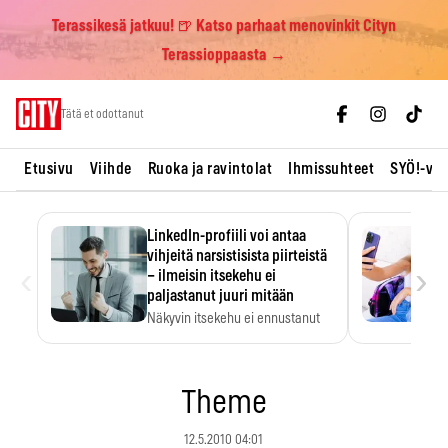
Terassikesä jatkuu! 🍺 Katso parhaat menovinkit Cityn
Terassioppaasta →
Skip
Tätä et odottanut
to
content
Etusivu
Viihde
Ruoka ja ravintolat
Ihmissuhteet
SYÖ!-vii
LinkedIn-profiili voi antaa
vihjeitä narsistisista piirteistä
‹
›
– ilmeisin itsekehu ei
paljastanut juuri mitään
Näkyvin itsekehu ei ennustanut
narsistisia piirteitä.
Theme
12.5.2010 04:01