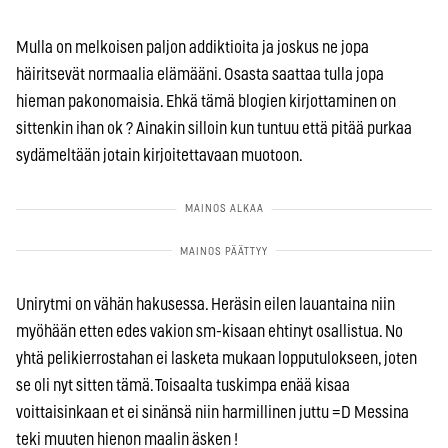
Mulla on melkoisen paljon addiktioita ja joskus ne jopa
häiritsevät normaalia elämääni. Osasta saattaa tulla jopa
hieman pakonomaisia. Ehkä tämä blogien kirjottaminen on
sittenkin ihan ok ? Ainakin silloin kun tuntuu että pitää purkaa
sydämeltään jotain kirjoitettavaan muotoon.
Unirytmi on vähän hakusessa. Heräsin eilen lauantaina niin
myöhään etten edes vakion sm-kisaan ehtinyt osallistua. No
yhtä pelikierrostahan ei lasketa mukaan lopputulokseen, joten
se oli nyt sitten tämä. Toisaalta tuskimpa enää kisaa
voittaisinkaan et ei sinänsä niin harmillinen juttu =D Messina
teki muuten hienon maalin äsken !