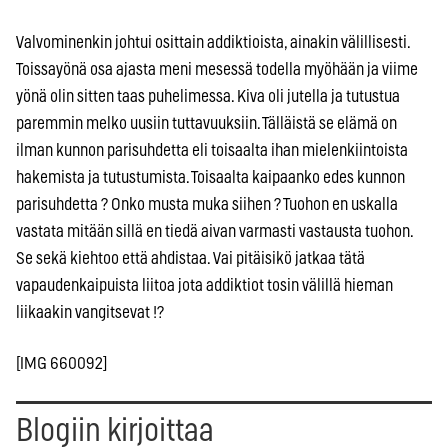
Valvominenkin johtui osittain addiktioista, ainakin välillisesti.
Toissayönä osa ajasta meni mesessä todella myöhään ja viime
yönä olin sitten taas puhelimessa. Kiva oli jutella ja tutustua
paremmin melko uusiin tuttavuuksiin. Tälläistä se elämä on
ilman kunnon parisuhdetta eli toisaalta ihan mielenkiintoista
hakemista ja tutustumista. Toisaalta kaipaanko edes kunnon
parisuhdetta ? Onko musta muka siihen ? Tuohon en uskalla
vastata mitään sillä en tiedä aivan varmasti vastausta tuohon.
Se sekä kiehtoo että ahdistaa. Vai pitäisikö jatkaa tätä
vapaudenkaipuista liitoa jota addiktiot tosin välillä hieman
liikaakin vangitsevat !?
[IMG 660092]
Blogiin kirjoittaa