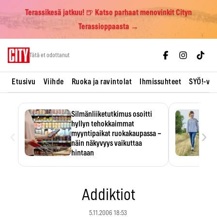
Terassikesä jatkuu! 🍺 Katso parhaat menovinkit Cityn
Terassioppaasta →
Skip
Tätä et odottanut
to
content
Etusivu
Viihde
Ruoka ja ravintolat
Ihmissuhteet
SYÖ!-vii
Silmänliiketutkimus osoitti
hyllyn tehokkaimmat
‹
›
myyntipaikat ruokakaupassa –
näin näkyvyys vaikuttaa
hintaan
Tuotteen paikka hyllyssä
ratkaisee, huomataanko se.
Kauppiaat hyödyntävät…
Addiktiot
5.11.2006 18:53