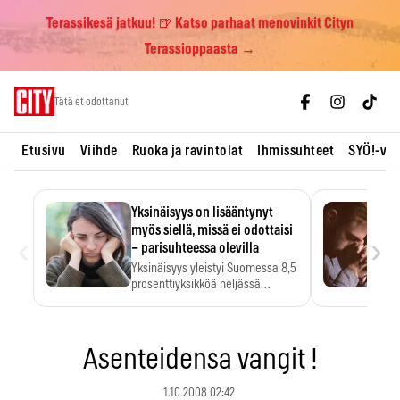
Terassikesä jatkuu! 🍺 Katso parhaat menovinkit Cityn
Terassioppaasta →
Skip
Tätä et odottanut
to
content
Etusivu
Viihde
Ruoka ja ravintolat
Ihmissuhteet
SYÖ!-vii
Yksinäisyys on lisääntynyt
myös siellä, missä ei odottaisi
‹
›
– parisuhteessa olevilla
Yksinäisyys yleistyi Suomessa 8,5
prosenttiyksikköä neljässä
vuodessa. Se…
Asenteidensa vangit !
1.10.2008 02:42