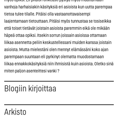
vanhoja harhaisiakin käsityksiä eri asioista kun uutta parempaa
tietoa tulee tilalle. Pitäisi olla vastaanottavaisempi
laajentamaan tietouttaan. Pitäisi myös tunnustaa se tosiseikka
että toiset tietävät joistain asioista paremmin eikä ole mikään
häpeä ottaa opiksi. Itsekin sorrun joissain asioissa ottamaan
liikaa asennetta peliin keskustellessani muiden kanssa joistain
asioista. Mutta mielestäni olen mennyt elämässäni koko ajan
parempaan suuntaan eli pyrkinyt olematta muodostamaan
liikaa ennakkokäsityksiä niin ihmisistä kuin asioista. Oletko sinä
miten paljon asenteittesi vanki ?
Blogiin kirjoittaa
Arkisto