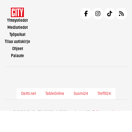
Yhteystiedot
Mediatiedot
Työpaikat
Tilaa uutiskirje
Ohjeet
Palaute
Deitti.net
TableOnline
Suomi24
Treffit24
© 2026 City.fi - Räväkkää sisältöä vuodesta -86 |
Evästeasetukset