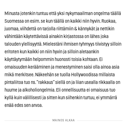
Minusta jotenkin tuntuu että yksi nykymaailman ongelma täällä
Suomessa on esim. se kun täällä on kaikki niin hyvin. Ruokaa,
juomaa, viihdettä on tarjolla riittämiin & kännykät ja nettikin
vähintään käytettävissä ainakin kirjastossa on lähes joka
talouden ylellisyyttä. Mielestäni ihmisen tyhmyys tiivistyy silloin
eritoten kun kaikki on niin hyvin ja silloin aletaankin
käyttäytymään helpommin huonosti toisia kohtaan. Ei
omaisuuden kerääminen ja menestyminen saisi olla ainoa asia
mikä merkitsee. Näkeehän se tuolla Hollywoodissa millaista
pintaliitoa tuo ns. ”rakkaus” siellä on ja liian usealla rikkaalla on
huume ja alkoholiongelmia. Eli onnellisuutta ei omaisuus tuo
kyllä kuin välillisesti ja sitten kun siihenkin turtuu, ei ymmärrä
enää edes sen arvoa.