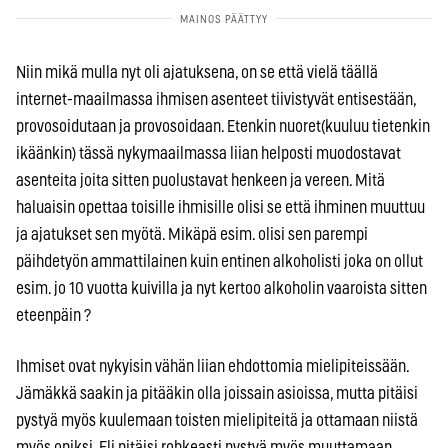
Niin mikä mulla nyt oli ajatuksena, on se että vielä täällä
internet-maailmassa ihmisen asenteet tiivistyvät entisestään,
provosoidutaan ja provosoidaan. Etenkin nuoret(kuuluu tietenkin
ikäänkin) tässä nykymaailmassa liian helposti muodostavat
asenteita joita sitten puolustavat henkeen ja vereen. Mitä
haluaisin opettaa toisille ihmisille olisi se että ihminen muuttuu
ja ajatukset sen myötä. Mikäpä esim. olisi sen parempi
päihdetyön ammattilainen kuin entinen alkoholisti joka on ollut
esim. jo 10 vuotta kuivilla ja nyt kertoo alkoholin vaaroista sitten
eteenpäin ?
Ihmiset ovat nykyisin vähän liian ehdottomia mielipiteissään.
Jämäkkä saakin ja pitääkin olla joissain asioissa, mutta pitäisi
pystyä myös kuulemaan toisten mielipiteitä ja ottamaan niistä
myös opiksi. Eli pitäisi rohkeasti pystyä myös muuttamaan