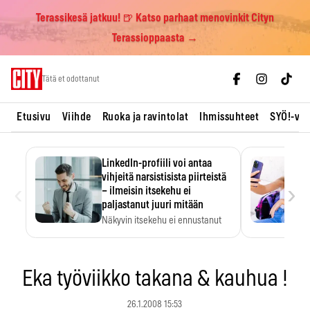
Terassikesä jatkuu! 🍺 Katso parhaat menovinkit Cityn
Terassioppaasta →
Skip
Tätä et odottanut
to
content
Etusivu
Viihde
Ruoka ja ravintolat
Ihmissuhteet
SYÖ!-vii
LinkedIn-profiili voi antaa
vihjeitä narsistisista piirteistä
‹
›
– ilmeisin itsekehu ei
paljastanut juuri mitään
Näkyvin itsekehu ei ennustanut
narsistisia piirteitä.
Eka työviikko takana & kauhua !
26.1.2008 15:53