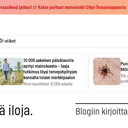
erassikesä jatkuu! 🍺 Katso parhaat menovinkit Cityn Terassioppaasta
Ö!-viikot
10 000 askeleen päivätavoite
Pun
syntyi mainoksesta – laaja
Mill
tutkimus löysi terveyshyötyjen
THL:
kannalta toisen merkkipaalun
punk
Moni tavoittelee 10 000 askelta
kym
päivässä, vaikka luku…
 iloja.
Blogiin kirjoitt