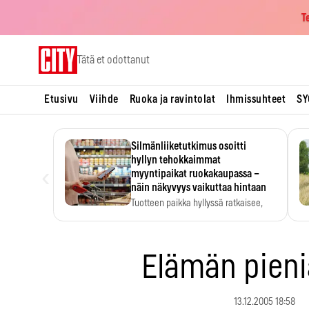
T
Skip
Tätä et odottanut
to
content
Etusivu
Viihde
Ruoka ja ravintolat
Ihmissuhteet
SY
Silmänliiketutkimus osoitti
hyllyn tehokkaimmat
‹
myyntipaikat ruokakaupassa –
näin näkyvyys vaikuttaa hintaan
Tuotteen paikka hyllyssä ratkaisee,
huomataanko se. Kauppiaat
hyödyntävät…
Elämän pieniä
13.12.2005 18:58