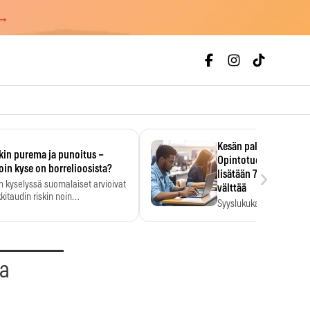
 →
Kesän palkka ratkaise
kin purema ja punoitus –
Opintotuen takaisinp
›
oin kyse on borrelioosista?
lisätään 7,5 prosentti
n kyselyssä suomalaiset arvioivat
välttää
kitaudin riskin noin
Syyslukukauden tukikuu
menkertaiseksi…
määrä ratkeaa sillä, mit
ehti…
aa