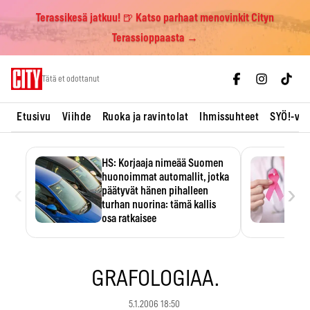
Terassikesä jatkuu! 🍺 Katso parhaat menovinkit Cityn
Terassioppaasta →
Skip
Tätä et odottanut
to
content
Etusivu
Viihde
Ruoka ja ravintolat
Ihmissuhteet
SYÖ!-vii
HS: Korjaaja nimeää Suomen
huonoimmat automallit, jotka
‹
›
päätyvät hänen pihalleen
turhan nuorina: tämä kallis
osa ratkaisee
Ratkaisijana on usein yksi kallis
komponentti.
GRAFOLOGIAA.
5.1.2006 18:50