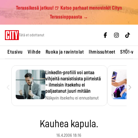
Terassikesä jatkuu! 🍺 Katso parhaat menovinkit Cityn
Terassioppaasta →
Skip
Tätä et odottanut
to
content
Etusivu
Viihde
Ruoka ja ravintolat
Ihmissuhteet
SYÖ!-vii
LinkedIn-profiili voi antaa
vihjeitä narsistisista piirteistä
‹
›
– ilmeisin itsekehu ei
paljastanut juuri mitään
Näkyvin itsekehu ei ennustanut
narsistisia piirteitä.
Kauhea kapula.
16.4.2006 18:16