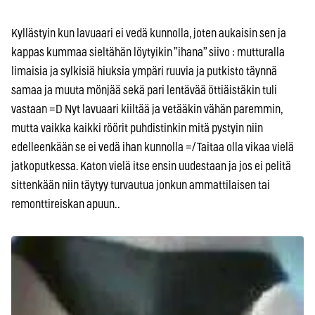
Kyllästyin kun lavuaari ei vedä kunnolla, joten aukaisin sen ja
kappas kummaa sieltähän löytyikin ”ihana” siivo : mutturalla
limaisia ja sylkisiä hiuksia ympäri ruuvia ja putkisto täynnä
samaa ja muuta mönjää sekä pari lentävää öttiäistäkin tuli
vastaan =D Nyt lavuaari kiiltää ja vetääkin vähän paremmin,
mutta vaikka kaikki röörit puhdistinkin mitä pystyin niin
edelleenkään se ei vedä ihan kunnolla =/ Taitaa olla vikaa vielä
jatkoputkessa. Katon vielä itse ensin uudestaan ja jos ei pelitä
sittenkään niin täytyy turvautua jonkun ammattilaisen tai
remonttireiskan apuun..