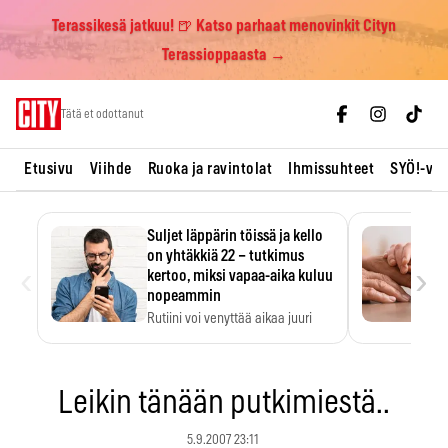
Terassikesä jatkuu! 🍺 Katso parhaat menovinkit Cityn
Terassioppaasta →
Skip
Tätä et odottanut
to
content
Etusivu
Viihde
Ruoka ja ravintolat
Ihmissuhteet
SYÖ!-vii
Suljet läppärin töissä ja kello
on yhtäkkiä 22 – tutkimus
‹
›
kertoo, miksi vapaa-aika kuluu
nopeammin
Rutiini voi venyttää aikaa juuri
silloin, kun sitä…
Leikin tänään putkimiestä..
5.9.2007 23:11