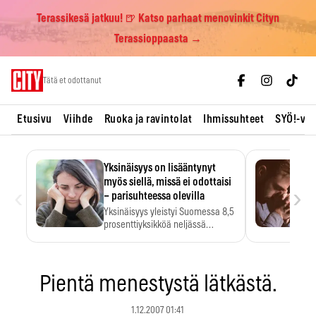
Terassikesä jatkuu! 🍺 Katso parhaat menovinkit Cityn
Terassioppaasta →
Skip
Tätä et odottanut
to
content
Etusivu
Viihde
Ruoka ja ravintolat
Ihmissuhteet
SYÖ!-vii
Yksinäisyys on lisääntynyt
myös siellä, missä ei odottaisi
‹
›
– parisuhteessa olevilla
Yksinäisyys yleistyi Suomessa 8,5
prosenttiyksikköä neljässä
vuodessa. Se…
Pientä menestystä lätkästä.
1.12.2007 01:41