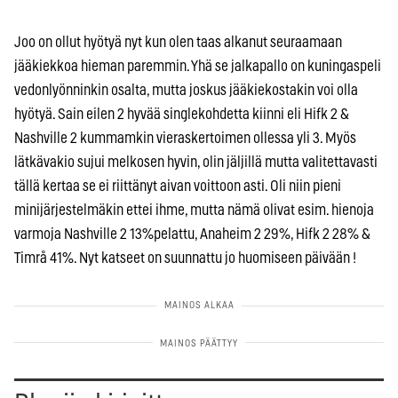
Joo on ollut hyötyä nyt kun olen taas alkanut seuraamaan
jääkiekkoa hieman paremmin. Yhä se jalkapallo on kuningaspeli
vedonlyönninkin osalta, mutta joskus jääkiekostakin voi olla
hyötyä. Sain eilen 2 hyvää singlekohdetta kiinni eli Hifk 2 &
Nashville 2 kummamkin vieraskertoimen ollessa yli 3. Myös
lätkävakio sujui melkosen hyvin, olin jäljillä mutta valitettavasti
tällä kertaa se ei riittänyt aivan voittoon asti. Oli niin pieni
minijärjestelmäkin ettei ihme, mutta nämä olivat esim. hienoja
varmoja Nashville 2 13%pelattu, Anaheim 2 29%, Hifk 2 28% &
Timrå 41%. Nyt katseet on suunnattu jo huomiseen päivään !