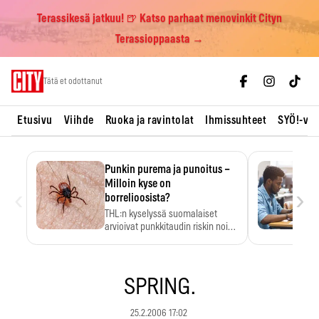
Terassikesä jatkuu! 🍺 Katso parhaat menovinkit Cityn
Terassioppaasta →
Skip
Tätä et odottanut
to
content
Etusivu
Viihde
Ruoka ja ravintolat
Ihmissuhteet
SYÖ!-vii
Punkin purema ja punoitus –
Milloin kyse on
‹
›
borrelioosista?
THL:n kyselyssä suomalaiset
arvioivat punkkitaudin riskin noin
kymmenkertaiseksi…
SPRING.
25.2.2006 17:02