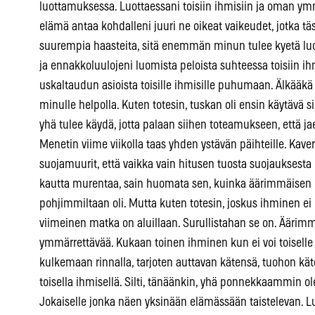
luottamuksessa. Luottaessani toisiin ihmisiin ja oman 
elämä antaa kohdalleni juuri ne oikeat vaikeudet, jotka tä
suurempia haasteita, sitä enemmän minun tulee kyetä lu
ja ennakkoluulojeni luomista peloista suhteessa toisiin ih
uskaltaudun asioista toisille ihmisille puhumaan. Älkääkä 
minulle helpolla. Kuten totesin, tuskan oli ensin käytävä
yhä tulee käydä, jotta palaan siihen toteamukseen, että j
Menetin viime viikolla taas yhden ystävän päihteille. Kaveri
suojamuurit, että vaikka vain hitusen tuosta suojauksest
kautta murentaa, sain huomata sen, kuinka äärimmäisen h
pohjimmiltaan oli. Mutta kuten totesin, joskus ihminen ei
viimeinen matka on aluillaan. Surullistahan se on. Äärimm
ymmärrettävää. Kukaan toinen ihminen kun ei voi toiselle 
kulkemaan rinnalla, tarjoten auttavan kätensä, tuohon kät
toisella ihmisellä. Silti, tänäänkin, yhä ponnekkaammin ol
Jokaiselle jonka näen yksinään elämässään taistelevan. Luo