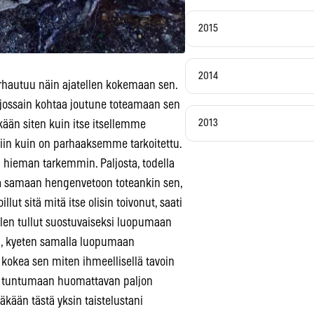
2015
2014
arhautuu näin ajatellen kokemaan sen.
 jossain kohtaa joutune toteamaan sen
2013
ään siten kuin itse itsellemme
niin kuin on parhaaksemme tarkoitettu.
 hieman tarkemmin. Paljosta, todella
kka samaan hengenvetoon toteankin sen,
ut sitä mitä itse olisin toivonut, saati
len tullut suostuvaiseksi luopumaan
an, kyeten samalla luopumaan
 kokea sen miten ihmeellisellä tavoin
eet tuntumaan huomattavan paljon
kään tästä yksin taistelustani