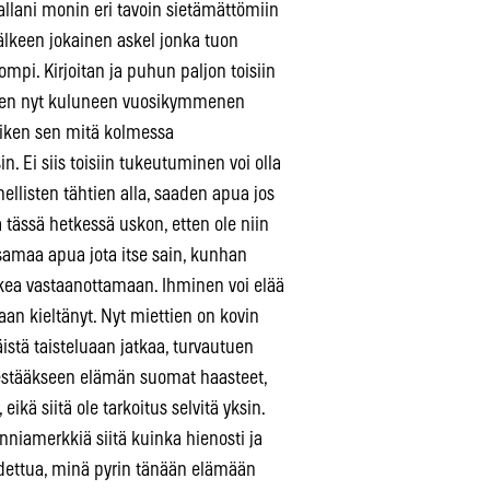
allani monin eri tavoin sietämättömiin
älkeen jokainen askel jonka tuon
mpi. Kirjoitan ja puhun paljon toisiin
ä olen nyt kuluneen vuosikymmenen
aiken sen mitä kolmessa
 Ei siis toisiin tukeutuminen voi olla
ellisten tähtien alla, saaden apua jos
a tässä hetkessä uskon, etten ole niin
ä samaa apua jota itse sain, kunhan
kea vastaanottamaan. Ihminen voi elää
aan kieltänyt. Nyt miettien on kovin
istä taisteluaan jatkaa, turvautuen
, kestääkseen elämän suomat haasteet,
 eikä siitä ole tarkoitus selvitä yksin.
niamerkkiä siitä kuinka hienosti ja
odettua, minä pyrin tänään elämään