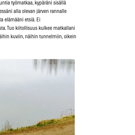
ntia työmatkaa, kypäräni sisällä
tessäni alla olevan järven rannalle
ta elämääni etsiä. Ei
ta. Tuo kiitollisuus kulkee matkallani
ihin kuviin, näihin tunnelmiin, oikein