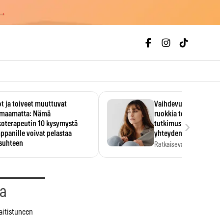
 →
t ja toiveet muuttuvat
Vaihdevuodet ja alkoh
maamatta: Nämä
ruokkia toisiaan – 93
›
koterapeutin 10 kysymystä
tutkimus paljasti mut
panille voivat pelastaa
yhteyden
isuhteen
Ratkaiseva tekijä ei ollu
vakavuus vaan syy,…
eessa on helppo ajatella
evansa kumppaninsa läpikotaisin.
oterapeutin…
aa
aitistuneen