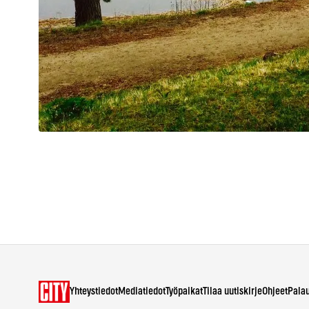
Yhteystiedot
Mediatiedot
Työpaikat
Tilaa uutiskirje
Ohjeet
Pala