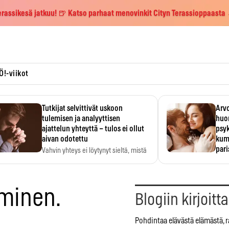
erassikesä jatkuu! 🍺 Katso parhaat menovinkit Cityn Terassioppaasta
Ö!-viikot
Tutkijat selvittivät uskoon
Arvo
tulemisen ja analyyttisen
huo
ajattelun yhteyttä – tulos ei ollut
psy
aivan odotettu
kump
par
Vahvin yhteys ei löytynyt sieltä, mistä
sitä odotettiin.
Suht
tunt
Psyk
aminen.
Blogiin kirjoitt
Pohdintaa elävästä elämästä, r