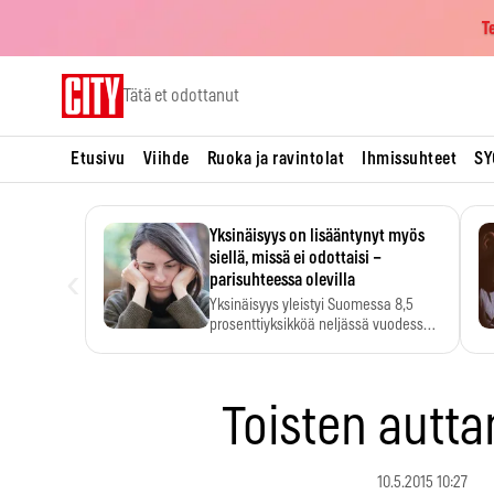
T
Skip
Tätä et odottanut
to
content
Etusivu
Viihde
Ruoka ja ravintolat
Ihmissuhteet
SY
Yksinäisyys on lisääntynyt myös
siellä, missä ei odottaisi –
‹
parisuhteessa olevilla
Yksinäisyys yleistyi Suomessa 8,5
prosenttiyksikköä neljässä vuodessa.
Se…
Toisten autt
10.5.2015 10:27