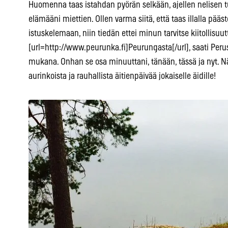
Huomenna taas istahdan pyörän selkään, ajellen nelisen tu
elämääni miettien. Ollen varma siitä, että taas illalla pääs
istuskelemaan, niin tiedän ettei minun tarvitse kiitollisuut
[url=http://www.peurunka.fi]Peurungasta[/url], saati Perus
mukana. Onhan se osa minuuttani, tänään, tässä ja nyt. Nä
aurinkoista ja rauhallista äitienpäivää jokaiselle äidille!