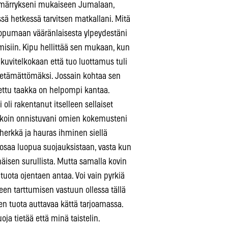
ymmärrykseni mukaiseen Jumalaan,
ssä hetkessä tarvitsen matkallani. Mitä
opumaan vääränlaisesta ylpeydestäni
misiin. Kipu hellittää sen mukaan, kun
kuvitelkokaan että tuo luottamus tuli
 sietämättömäksi. Jossain kohtaa sen
aettu taakka on helpompi kantaa.
 oli rakentanut itselleen sellaiset
a koin onnistuvani omien kokemusteni
erkkä ja hauras ihminen siellä
 osaa luopua suojauksistaan, vasta kun
äisen surullista. Mutta samalla kovin
tuota ojentaen antaa. Voi vain pyrkiä
een tarttumisen vastuun ollessa tällä
en tuota auttavaa kättä tarjoamassa.
ja tietää että minä taistelin.