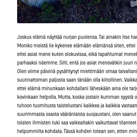
Joskus elämä näyttää nurjan puolensa. Tai ainakin itse h
Moniko meistä lie kykenee elämään elämänsä siten, ettei
ettei asiat mene kuten elokuvissa, eikä tapahtumat menek
parhaaksi näemme. Silti, entä jos asiat menevätkin juuri 
Olen viime päivinä pysähtynyt miettimään omaa taivaltani
suunnattoman paljosta saan tänään olla kiitollinen. Vai
ettei elämä minunkaan kohdallani läheskään aina ole tarjoill
kovinkaan helpolla. Mutta, koska jostain kumman syystä o
tuhoon tuomitusta taistelustani kaikkea ja kaikkia vasta
suurimmasta osasta vääränlaista suojaustani, olen saanut
toisten ihmisten tuki saa vaikealtakin vaikuttavat tilant
helpommilta kohdata. Tässä kohden totean sen, etten minä