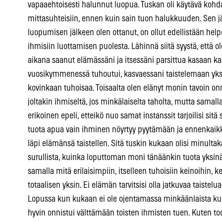
vapaaehtoisesti halunnut luopua. Tuskan oli käytävä kohd
mittasuhteisiin, ennen kuin sain tuon halukkuuden. Sen j
luopumisen jälkeen olen ottanut, on ollut edellistään helpo
ihmisiin luottamisen puolesta. Lähinnä siitä syystä, ett
aikana saanut elämässäni ja itsessäni parsittua kasaan k
vuosikymmenessä tuhoutui, kasvaessani taistelemaan yksin.
kovinkaan tuhoisaa. Toisaalta olen elänyt monin tavoin onn
joltakin ihmiseltä, jos minkälaiselta taholta, mutta samall
erikoinen epeli, etteikö nuo samat instanssit tarjoilisi sit
tuota apua vain ihminen nöyrtyy pyytämään ja ennenkaik
läpi elämänsä taistellen. Sitä tuskin kukaan olisi minultak
surullista, kuinka loputtoman moni tänäänkin tuota yksinä
samalla mitä erilaisimpiin, itselleen tuhoisiin keinoihin
totaalisen yksin. Ei elämän tarvitsisi olla jatkuvaa taistelua,
Lopussa kun kukaan ei ole ojentamassa minkäänlaista kun
hyvin onnistui välttämään toisten ihmisten tuen. Kuten t