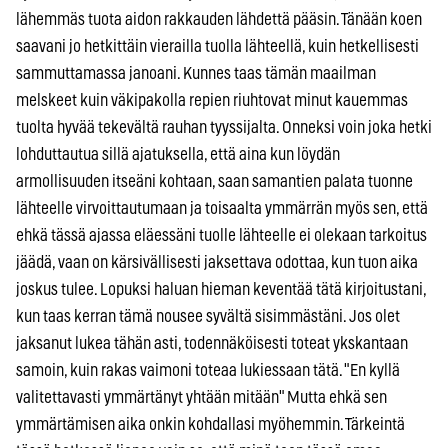
lähemmäs tuota aidon rakkauden lähdettä pääsin. Tänään koen
saavani jo hetkittäin vierailla tuolla lähteellä, kuin hetkellisesti
sammuttamassa janoani. Kunnes taas tämän maailman
melskeet kuin väkipakolla repien riuhtovat minut kauemmas
tuolta hyvää tekevältä rauhan tyyssijalta. Onneksi voin joka hetki
lohduttautua sillä ajatuksella, että aina kun löydän
armollisuuden itseäni kohtaan, saan samantien palata tuonne
lähteelle virvoittautumaan ja toisaalta ymmärrän myös sen, että
ehkä tässä ajassa eläessäni tuolle lähteelle ei olekaan tarkoitus
jäädä, vaan on kärsivällisesti jaksettava odottaa, kun tuon aika
joskus tulee. Lopuksi haluan hieman keventää tätä kirjoitustani,
kun taas kerran tämä nousee syvältä sisimmästäni. Jos olet
jaksanut lukea tähän asti, todennäköisesti toteat ykskantaan
samoin, kuin rakas vaimoni toteaa lukiessaan tätä. "En kyllä
valitettavasti ymmärtänyt yhtään mitään" Mutta ehkä sen
ymmärtämisen aika onkin kohdallasi myöhemmin. Tärkeintä