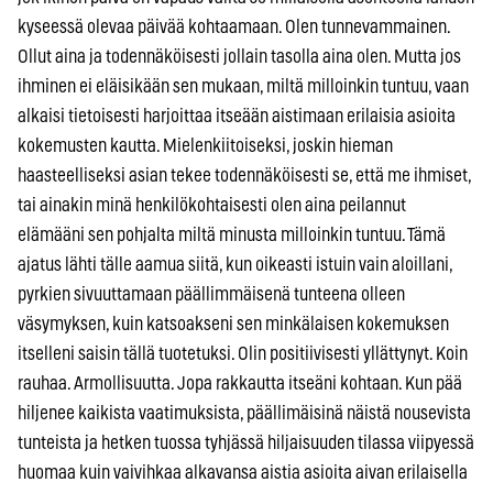
kyseessä olevaa päivää kohtaamaan. Olen tunnevammainen.
Ollut aina ja todennäköisesti jollain tasolla aina olen. Mutta jos
ihminen ei eläisikään sen mukaan, miltä milloinkin tuntuu, vaan
alkaisi tietoisesti harjoittaa itseään aistimaan erilaisia asioita
kokemusten kautta. Mielenkiitoiseksi, joskin hieman
haasteelliseksi asian tekee todennäköisesti se, että me ihmiset,
tai ainakin minä henkilökohtaisesti olen aina peilannut
elämääni sen pohjalta miltä minusta milloinkin tuntuu. Tämä
ajatus lähti tälle aamua siitä, kun oikeasti istuin vain aloillani,
pyrkien sivuuttamaan päällimmäisenä tunteena olleen
väsymyksen, kuin katsoakseni sen minkälaisen kokemuksen
itselleni saisin tällä tuotetuksi. Olin positiivisesti yllättynyt. Koin
rauhaa. Armollisuutta. Jopa rakkautta itseäni kohtaan. Kun pää
hiljenee kaikista vaatimuksista, päällimäisinä näistä nousevista
tunteista ja hetken tuossa tyhjässä hiljaisuuden tilassa viipyessä
huomaa kuin vaivihkaa alkavansa aistia asioita aivan erilaisella