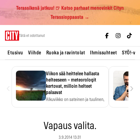
Terassikesä jatkuu! 🍺 Katso parhaat menovinkit Cityn
Terassioppaasta →
Skip
Tätä et odottanut
to
content
Etusivu
Viihde
Ruoka ja ravintolat
Ihmissuhteet
SYÖ!-vii
Viikon sää heittelee hallasta
helteeseen – meteorologit
‹
›
kertovat, milloin helteet
palaavat
Alkuviikko on sateinen ja tuulinen,
ja pohjoisessa voi…
Vapaus valita.
3.9.2014 13:31