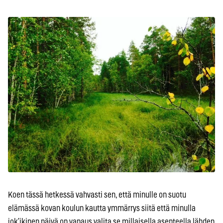
Koen tässä hetkessä vahvasti sen, että minulle on suotu
elämässä kovan koulun kautta ymmärrys siitä että minulla
jok’ikinen päivä on vapaus valita se millaisella asenteella lähden