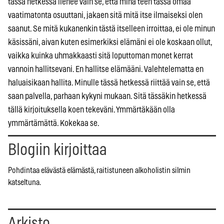
tässä hetkessä lienee vain se, että minä teen tässä omaa
vaatimatonta osuuttani, jakaen sitä mitä itse ilmaiseksi olen
saanut. Se mitä kukanenkin tästä itselleen irroittaa, ei ole minun
käsissäni, aivan kuten esimerkiksi elämäni ei ole koskaan ollut,
vaikka kuinka uhmakkaasti sitä loputtoman monet kerrat
vannoin hallitsevani. En hallitse elämääni. Valehtelematta en
haluaisikaan hallita. Minulle tässä hetkessä riittää vain se, että
saan palvella, parhaan kykyni mukaan. Sitä tässäkin hetkessä
tällä kirjoituksella koen tekeväni. Ymmärtäkään olla
ymmärtämättä. Kokekaa se.
Blogiin kirjoittaa
Pohdintaa elävästä elämästä, raitistuneen alkoholistin silmin
katseltuna.
Arkisto