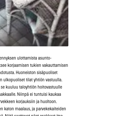
ähennyksen ulottamista asunto-
itsee korjaamisen tukien vakauttamisen
ehdotusta. Huoneiston sisäpuoliset
 ulkopuoliset tilat yhtiön vastuulla.
 se kuuluu taloyhtiön hoitovastuulle
akkaalle. Niinpä ei tuntuisi kaukaa
vekkeen korjauksiin ja huoltoon.
sen katon maalaus, ja parvekekaiteiden