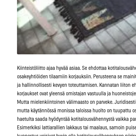
Kiinteistöliitto ajaa hyvää asiaa. Se ehdottaa kotitalousv
osakeyhtiöiden tilaamiin korjauksiin. Perusteena se main
ja hallinnollisesti kevyen toteuttamisen. Kannatan liiton 
korjaukset ovat yleensä omistajan vastuulla ja huoneistojen
Mutta mielenkiintoinen välimaasto on parveke. Juridisesti
mutta käytännössä monissa taloissa huolto on tuupattu os
haetulta saada hyödyntää kotitalousvähennystä vaikka par
Esimerkiksi lattiarallien lakkaus tai maalaus, samoin pui