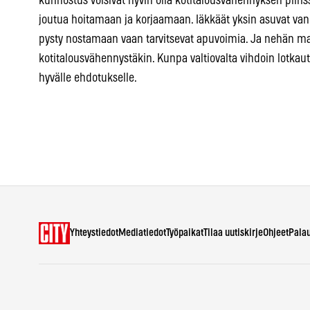
kunnostus voisivat hyvin olla kotitalousvähennyksen piiriss
joutua hoitamaan ja korjaamaan. Iäkkäät yksin asuvat vanha
pysty nostamaan vaan tarvitsevat apuvoimia. Ja nehän mak
kotitalousvähennystäkin. Kunpa valtiovalta vihdoin lotkautta
hyvälle ehdotukselle.
Yhteystiedot
Mediatiedot
Työpaikat
Tilaa uutiskirje
Ohjeet
Pala