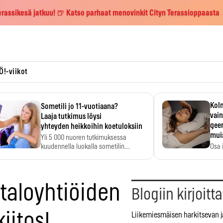
erassikesä jatkuu! 🍺 Katso parhaat menovinkit Cityn Terassioppaasta
Ö!-viikot
Kolm
Sometili jo 11-vuotiaana?
vain
Laaja tutkimus löysi
geen
yhteyden heikkoihin koetuloksiin
mui
Yli 5 000 nuoren tutkimuksessa
kuudennella luokalla sometilin…
Osa 
voi s
taloyhtiöiden
Blogiin kirjoitt
kiitos!
Liikemiesmäisen harkitsevan j