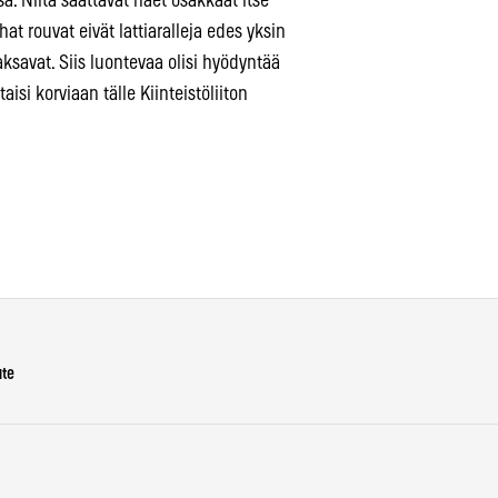
ä. Niitä saattavat näet osakkaat itse
t rouvat eivät lattiaralleja edes yksin
savat. Siis luontevaa olisi hyödyntää
isi korviaan tälle Kiinteistöliiton
ute