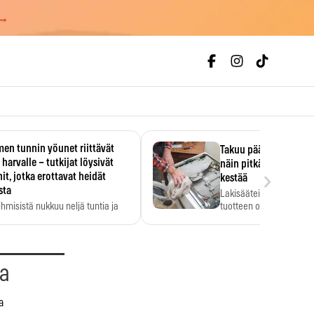
 →
en tunnin yöunet riittävät
Takuu päättyi, myyjän
 harvalle – tutkijat löysivät
näin pitkään kodinko
›
it, jotka erottavat heidät
kestää
sta
Lakisääteinen virhevast
ihmisistä nukkuu neljä tuntia ja
tuotteen oletetun kestoi
ilti…
aa
a