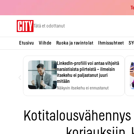
T
Skip
Tätä et odottanut
to
content
Etusivu
Viihde
Ruoka ja ravintolat
Ihmissuhteet
SY
LinkedIn-profiili voi antaa vihjeitä
narsistisista piirteistä – ilmeisin
‹
itsekehu ei paljastanut juuri
mitään
Näkyvin itsekehu ei ennustanut
narsistisia piirteitä.
Kotitalousvähennys 
korjauksiin, 