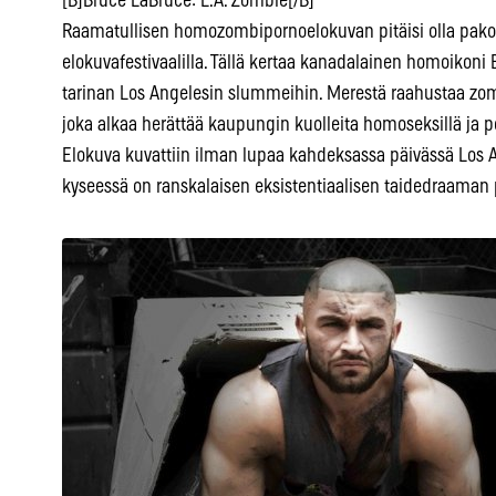
[B]Bruce LaBruce: L.A. Zombie[/B]
Raamatullisen homozombipornoelokuvan pitäisi olla pakolli
elokuvafestivaalilla. Tällä kertaa kanadalainen homoikoni
tarinan Los Angelesin slummeihin. Merestä raahustaa zombi
joka alkaa herättää kaupungin kuolleita homoseksillä ja p
Elokuva kuvattiin ilman lupaa kahdeksassa päivässä Los 
kyseessä on ranskalaisen eksistentiaalisen taidedraaman p