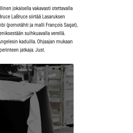
nen jokaisella vakavasti otettavalla
 Bruce LaBruce siirtää Lasaruksen
 (pornotähti ja malli François Sagat),
eniksestään suihkuavalla verellä.
Angelesin kaduilla. Ohjaajan mukaan
erinteen jatkaja. Just.