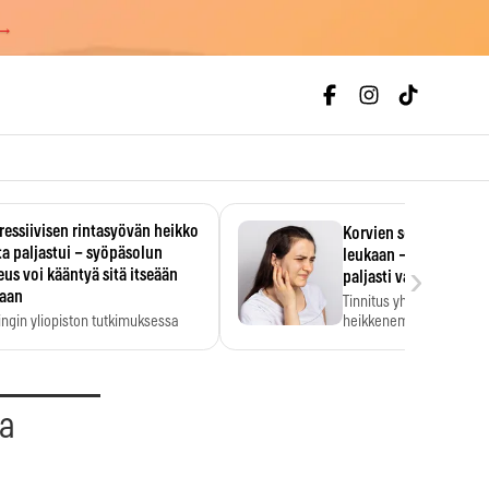
 →
essiivisen rintasyövän heikko
Korvien soiminen voi 
a paljastui – syöpäsolun
leukaan – 47 349 ihmi
›
us voi kääntyä sitä itseään
paljasti vahvan yhtey
taan
Tinnitus yhdistetään ku
ingin yliopiston tutkimuksessa
heikkenemiseen. Meta-a
aktiivisen rintasyövän kasvu
kertoo, että myös…
stui.
aa