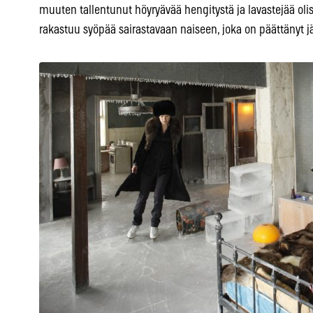
muuten tallentunut höyryävää hengitystä ja lavastejää oli
rakastuu syöpää sairastavaan naiseen, joka on päättänyt j