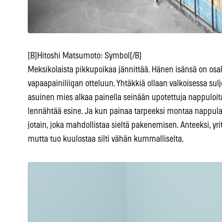
[B]Hitoshi Matsumoto: Symbol[/B]
Meksikolaista pikkupoikaa jännittää. Hänen isänsä on os
vapaapainiliigan otteluun. Yhtäkkiä ollaan valkoisessa su
asuinen mies alkaa painella seinään upotettuja nappuloi
lennähtää esine. Ja kun painaa tarpeeksi montaa nappu
jotain, joka mahdollistaa sieltä pakenemisen. Anteeksi, yriti
mutta tuo kuulostaa silti vähän kummalliselta.