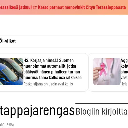
erassikesä jatkuu! 🍺 Katso parhaat menovinkit Cityn Terassioppaasta
Ö!-viikot
HS: Korjaaja nimeää Suomen
Aggr
huonoimmat automallit, jotka
koht
päätyvät hänen pihalleen turhan
ahne
nuorina: tämä kallis osa ratkaisee
vas
Ratkaisijana on usein yksi kallis
Hels
komponentti.
MYC-
hida
tappajarengas
Blogiin kirjoitt
2010 15:58)