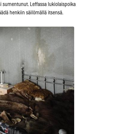
si sumentunut. Leffassa lukiolaispoika
äädä henkiin säilömällä itsensä.