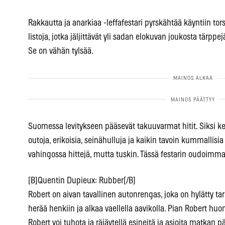
Rakkautta ja anarkiaa -leffafestari pyrskähtää käyntiin tors
listoja, jotka jäljittävät yli sadan elokuvan joukosta tärppej
Se on vähän tylsää.
Suomessa levitykseen pääsevät takuuvarmat hitit. Siksi k
outoja, erikoisia, seinähulluja ja kaikin tavoin kummallisia 
vahingossa hittejä, mutta tuskin. Tässä festarin oudoimmat
[B]Quentin Dupieux: Rubber[/B]
Robert on aivan tavallinen autonrengas, joka on hylätty t
herää henkiin ja alkaa vaellella aavikolla. Pian Robert huoma
Robert voi tuhota ja räjäytellä esineitä ja asioita matkan p