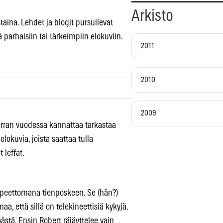
Arkisto
taina. Lehdet ja blogit pursuilevat
ä parhaisiin tai tärkeimpiin elokuviin.
2011
2010
2009
erran vuodessa kannattaa tarkastaa
elokuvia, joista saattaa tulla
 leffat.
arpeettomana tienposkeen. Se (hän?)
a, että sillä on telekineettisiä kykyjä.
äästä. Ensin Robert räjäyttelee vain