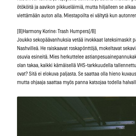
ötököitä ja aavikon pikkueläimiä, mutta hiljalleen se alkaa
viettämään auton alla. Miestapoilta ei vältytä kun autonre
[B]Harmony Korine: Trash Humpers[/B]
Joukko sekopäävanhuksia vetää irvokkaat lateksimaskit pä
Nashvilleä. He raiskaavat roskapönttöjä, mokeltavat sekavi
osuvia esineitä. Mies herkuttelee astianpesuainepannukakui
olan takaa, kaikki kämäisellä VHS-tarkkuudella tallennettu
ovat? Sitä ei elokuva paljasta. Se saattaa olla hieno kuva
mutta ohjaaja saattaa myös panna katsojaa todella halvall