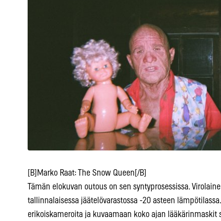
[B]Marko Raat: The Snow Queen[/B]
Tämän elokuvan outous on sen syntyprosessissa. Virolaine
tallinnalaisessa jäätelövarastossa -20 asteen lämpötilas
erikoiskameroita ja kuvaamaan koko ajan lääkärinmaskit su