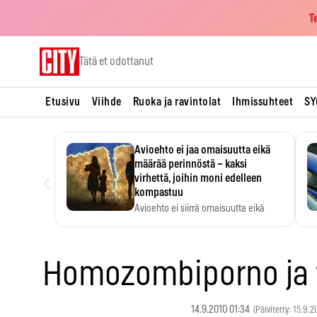
T
Skip
Tätä et odottanut
to
content
Etusivu
Viihde
Ruoka ja ravintolat
Ihmissuhteet
SY
Avioehto ei jaa omaisuutta eikä
määrää perinnöstä – kaksi
‹
virhettä, joihin moni edelleen
kompastuu
Avioehto ei siirrä omaisuutta eikä
ratkaise perintöasioita.
Homozombiporno ja 
14.9.2010 01:34
(Päivitetty: 15.9.