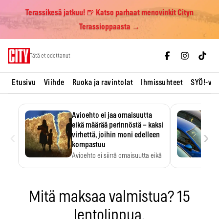
Terassikesä jatkuu! 🍺 Katso parhaat menovinkit Cityn
Terassioppaasta →
Skip
Tätä et odottanut
to
content
Etusivu
Viihde
Ruoka ja ravintolat
Ihmissuhteet
SYÖ!-vii
Avioehto ei jaa omaisuutta
eikä määrää perinnöstä – kaksi
‹
›
virhettä, joihin moni edelleen
kompastuu
Avioehto ei siirrä omaisuutta eikä
ratkaise perintöasioita.
Mitä maksaa valmistua? 15
lentolippua.