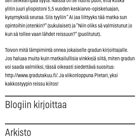
sen selkeämpää syytä. Näissä on se huono puoli, että koska
ylitin juuri yliopistoni 5,5 vuoden keskiarvo-opiskeluajan,
kysymyksiä seuraa. Siis tyyliin ” Ai jaa liittyyks tää matka sun
opintoihin jotenkin?” (sukulaiset) ja ”Niin oliks sä valmistunut jo
kun sä tollee vaan lähdet reissuun?” (puolitutut).
Toivon mitä lämpimintä onnea jokaiselle gradun kirjoittajalle.
Jos haluaa muita kuin matkailullisia vinkkejä siitä, miten gradun
voi saada valmiiksi, tässä oikeasti siedettävä suositus:
http://www.gradutakuu.fi/. Ja viikonloppuna Pietari, yksi
kakkostyypin reissu kiitos!
Blogiin kirjoittaa
Arkisto