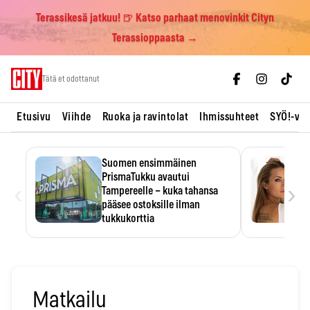
Terassikesä jatkuu! 🍺 Katso parhaat menovinkit Cityn
Terassioppaasta →
Skip
Tätä et odottanut
to
content
Etusivu
Viihde
Ruoka ja ravintolat
Ihmissuhteet
SYÖ!-vii
Suomen ensimmäinen
PrismaTukku avautui
‹
›
Tampereelle – kuka tahansa
pääsee ostoksille ilman
tukkukorttia
Ostoksille tarvitse tukkukorttia,
mutta yksikköhinta kannattaa
tarkistaa itse.
Matkailu