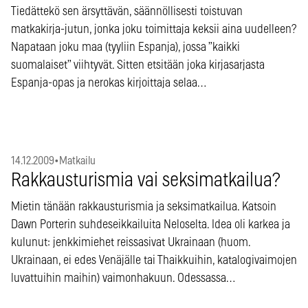
Tiedättekö sen ärsyttävän, säännöllisesti toistuvan
matkakirja-jutun, jonka joku toimittaja keksii aina uudelleen?
Napataan joku maa (tyyliin Espanja), jossa ”kaikki
suomalaiset” viihtyvät. Sitten etsitään joka kirjasarjasta
Espanja-opas ja nerokas kirjoittaja selaa…
14.12.2009
•
Matkailu
Rakkausturismia vai seksimatkailua?
Mietin tänään rakkausturismia ja seksimatkailua. Katsoin
Dawn Porterin suhdeseikkailuita Neloselta. Idea oli karkea ja
kulunut: jenkkimiehet reissasivat Ukrainaan (huom.
Ukrainaan, ei edes Venäjälle tai Thaikkuihin, katalogivaimojen
luvattuihin maihin) vaimonhakuun. Odessassa…