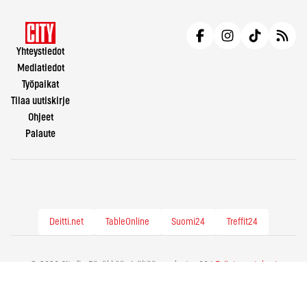
Yhteystiedot
Mediatiedot
Työpaikat
Tilaa uutiskirje
Ohjeet
Palaute
Deitti.net
TableOnline
Suomi24
Treffit24
© 2026 City.fi - Räväkkää sisältöä vuodesta -86 |
Evästeasetukset