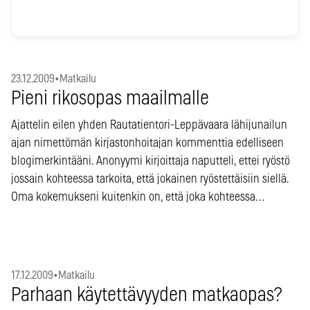
23.12.2009
•
Matkailu
Pieni rikosopas maailmalle
Ajattelin eilen yhden Rautatientori-Leppävaara lähijunailun
ajan nimettömän kirjastonhoitajan kommenttia edelliseen
blogimerkintääni. Anonyymi kirjoittaja naputteli, ettei ryöstö
jossain kohteessa tarkoita, että jokainen ryöstettäisiin siellä.
Oma kokemukseni kuitenkin on, että joka kohteessa…
17.12.2009
•
Matkailu
Parhaan käytettävyyden matkaopas?