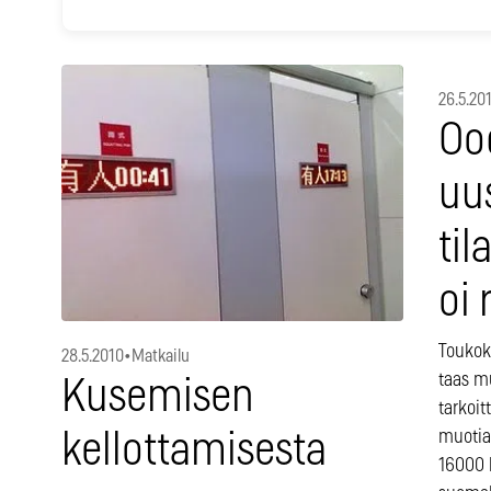
26.5.20
Oo
uu
til
oi r
Toukok
28.5.2010
•
Matkailu
taas m
Kusemisen
tarkoit
muotia 
kellottamisesta
16000 