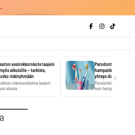
 →
uton vesirokkorokote laajeni
Parodontiitti on ylei
myös aikuisille – tarkista,
hampaiden reikiintym
›
lutko riskiryhmään
yhteys diabetekseen
allinen rokotusohjelma laajeni
Parodontiitti on Suomes
uun alussa.
kuin hampaiden reikiint
aa