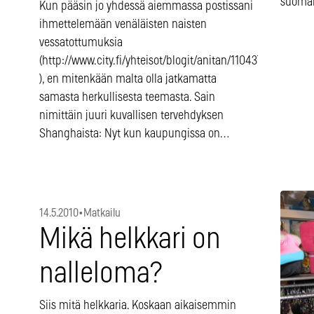
suoma
Kun pääsin jo yhdessä aiemmassa postissani
ihmettelemään venäläisten naisten
vessatottumuksia
(http://www.city.fi/yhteisot/blogit/anitan/110437/
), en mitenkään malta olla jatkamatta
samasta herkullisesta teemasta. Sain
nimittäin juuri kuvallisen tervehdyksen
Shanghaista: Nyt kun kaupungissa on…
14.5.2010
•
Matkailu
Mikä helkkari on
nalleloma?
Siis mitä helkkaria. Koskaan aikaisemmin