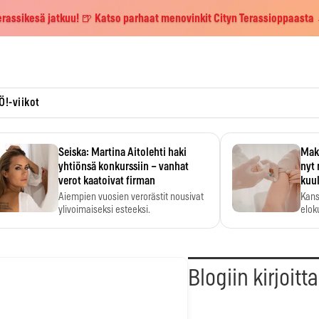
erassikesä jatkuu! 🍺 Katso parhaat menovinkit Cityn Terassioppaasta
Ö!-viikot
Seiska: Martina Aitolehti haki
Maks
yhtiönsä konkurssiin – vanhat
nyt 
verot kaatoivat firman
kuu
Aiempien vuosien verorästit nousivat
Kans
ylivoimaiseksi esteeksi.
elok
Blogiin kirjoitt