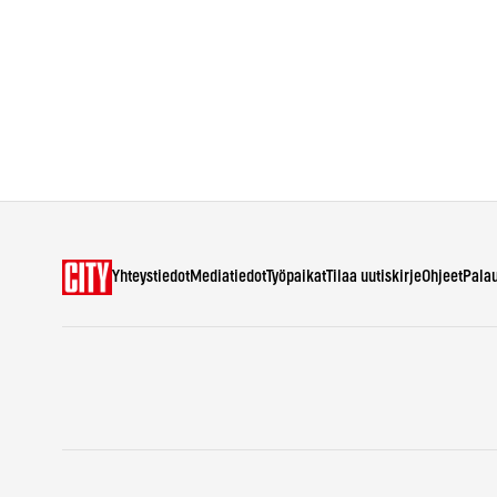
Yhteystiedot
Mediatiedot
Työpaikat
Tilaa uutiskirje
Ohjeet
Pala