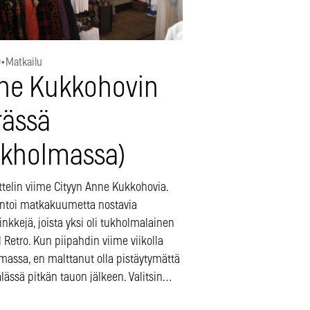
0
•
Matkailu
ne Kukkohovin
rässä
ukholmassa)
ttelin viime Cityyn Anne Kukkohovia.
ntoi matkakuumetta nostavia
inkkejä, joista yksi oli tukholmalainen
Retro. Kun piipahdin viime viikolla
massa, en malttanut olla pistäytymättä
ässä pitkän tauon jälkeen. Valitsin…