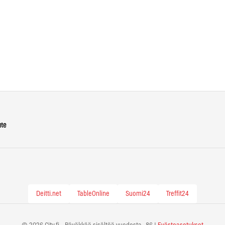
ute
Deitti.net
TableOnline
Suomi24
Treffit24