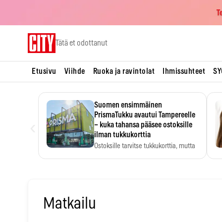
T
Skip
Tätä et odottanut
to
content
Etusivu
Viihde
Ruoka ja ravintolat
Ihmissuhteet
SY
Suomen ensimmäinen
PrismaTukku avautui Tampereelle
‹
– kuka tahansa pääsee ostoksille
ilman tukkukorttia
Ostoksille tarvitse tukkukorttia, mutta
yksikköhinta kannattaa tarkistaa itse.
Matkailu