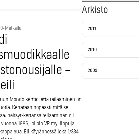
Arkisto
10
•
Matkailu
2011
di
2010
smuodikkaalle
astonousijalle –
2009
eili
uun Mondo kertoo, että reilaaminen on
uotia. Kerrataan nopeasti mitä se
taa: neitsyt-kertansa reilaaminen oli
vuonna 1986, jolloin VR myi lippuja
kappaletta. Eli käytännössä joka 1/334