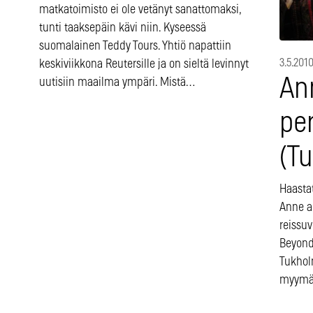
matkatoimisto ei ole vetänyt sanattomaksi,
tunti taaksepäin kävi niin. Kyseessä
suomalainen Teddy Tours. Yhtiö napattiin
3.5.201
keskiviikkona Reutersille ja on sieltä levinnyt
An
uutisiin maailma ympäri. Mistä…
pe
(T
Haasta
Anne a
reissuv
Beyond 
Tukhol
myymäl