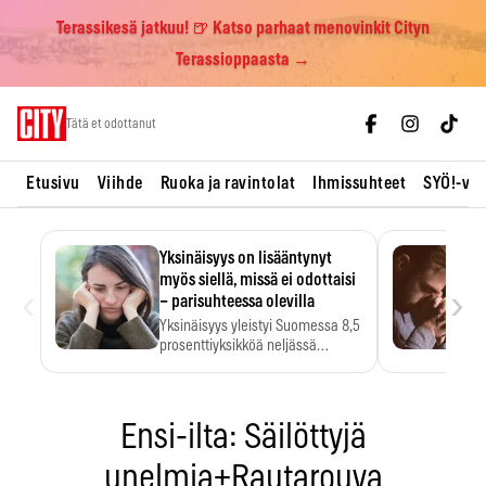
Terassikesä jatkuu! 🍺 Katso parhaat menovinkit Cityn
Terassioppaasta →
Skip
Tätä et odottanut
to
content
Etusivu
Viihde
Ruoka ja ravintolat
Ihmissuhteet
SYÖ!-vii
Yksinäisyys on lisääntynyt
myös siellä, missä ei odottaisi
‹
›
– parisuhteessa olevilla
Yksinäisyys yleistyi Suomessa 8,5
prosenttiyksikköä neljässä
vuodessa. Se…
Ensi-ilta: Säilöttyjä
unelmia+Rautarouva