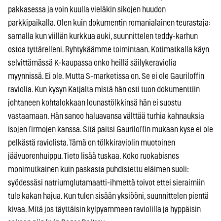
pakkasessa ja voin kuulla vieläkin sikojen huudon
parkkipaikalla. Olen kuin dokumentin romanialainen teurastaja:
samalla kun viillän kurkkua auki, suunnittelen teddy-karhun
ostoa tyttärelleni. Ryhtykäämme toimintaan. Kotimatkalla käyn
selvittämässä K-kaupassa onko heillä säilykeraviolia
myynnissä. Ei ole. Mutta S-marketissa on. Se ei ole Gauriloffin
raviolia. Kun kysyn Katjalta mistä hän osti tuon dokumenttiin
johtaneen kohtalokkaan lounastölkkinsä hän ei suostu
vastaamaan. Hän sanoo haluavansa välttää turhia kahnauksia
isojen firmojen kanssa. Sitä paitsi Gauriloffin mukaan kyse ei ole
pelkästä raviolista. Tämä on tölkkiraviolin muotoinen
jäävuorenhuippu. Tieto lisää tuskaa. Koko ruokabisnes
monimutkainen kuin paskasta puhdistettu eläimen suoli:
syödessäsi natriumglutamaatti-ihmettä toivot ettei sieraimiin
tule kakan hajua. Kun tulen sisään yksiööni, suunnittelen pientä
kivaa. Mitä jos täyttäisin kylpyammeen raviolilla ja hyppäisin