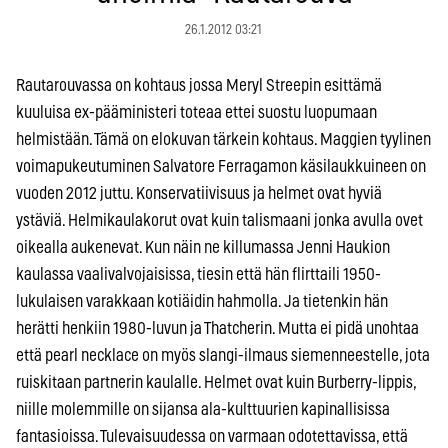
26.1.2012 03:21
Rautarouvassa on kohtaus jossa Meryl Streepin esittämä
kuuluisa ex-pääministeri toteaa ettei suostu luopumaan
helmistään. Tämä on elokuvan tärkein kohtaus. Maggien tyylinen
voimapukeutuminen Salvatore Ferragamon käsilaukkuineen on
vuoden 2012 juttu. Konservatiivisuus ja helmet ovat hyviä
ystäviä. Helmikaulakorut ovat kuin talismaani jonka avulla ovet
oikealla aukenevat. Kun näin ne killumassa Jenni Haukion
kaulassa vaalivalvojaisissa, tiesin että hän flirttaili 1950-
lukulaisen varakkaan kotiäidin hahmolla. Ja tietenkin hän
herätti henkiin 1980-luvun ja Thatcherin. Mutta ei pidä unohtaa
että pearl necklace on myös slangi-ilmaus siemenneestelle, jota
ruiskitaan partnerin kaulalle. Helmet ovat kuin Burberry-lippis,
niille molemmille on sijansa ala-kulttuurien kapinallisissa
fantasioissa. Tulevaisuudessa on varmaan odotettavissa, että