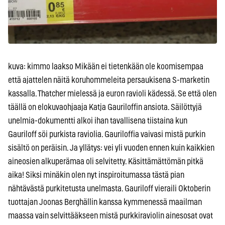
kuva: kimmo laakso Mikään ei tietenkään ole koomisempaa
että ajattelen näitä koruhommeleita persaukisena S-marketin
kassalla. Thatcher mielessä ja euron ravioli kädessä. Se että olen
täällä on elokuvaohjaaja Katja Gauriloffin ansiota. Säilöttyjä
unelmia-dokumentti alkoi ihan tavallisena tiistaina kun
Gauriloff söi purkista raviolia. Gauriloffia vaivasi mistä purkin
sisältö on peräisin. Ja yllätys: vei yli vuoden ennen kuin kaikkien
aineosien alkuperämaa oli selvitetty. Käsittämättömän pitkä
aika! Siksi minäkin olen nyt inspiroitumassa tästä pian
nähtävästä purkitetusta unelmasta. Gauriloff vieraili Oktoberin
tuottajan Joonas Berghällin kanssa kymmenessä maailman
maassa vain selvittääkseen mistä purkkiraviolin ainesosat ovat