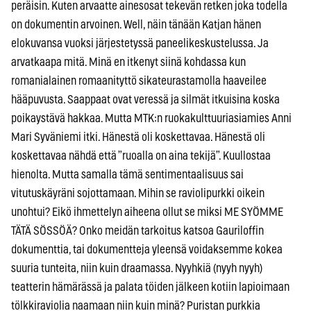
peräisin. Kuten arvaatte ainesosat tekevän retken joka todella
on dokumentin arvoinen. Well, näin tänään Katjan hänen
elokuvansa vuoksi järjestetyssä paneelikeskustelussa. Ja
arvatkaapa mitä. Minä en itkenyt siinä kohdassa kun
romanialainen romaanityttö sikateurastamolla haaveilee
hääpuvusta. Saappaat ovat veressä ja silmät itkuisina koska
poikaystävä hakkaa. Mutta MTK:n ruokakulttuuriasiamies Anni
Mari Syväniemi itki. Hänestä oli koskettavaa. Hänestä oli
koskettavaa nähdä että ”ruoalla on aina tekijä”. Kuullostaa
hienolta. Mutta samalla tämä sentimentaalisuus sai
vitutuskäyräni sojottamaan. Mihin se raviolipurkki oikein
unohtui? Eikö ihmettelyn aiheena ollut se miksi ME SYÖMME
TÄTÄ SÖSSÖÄ? Onko meidän tarkoitus katsoa Gauriloffin
dokumenttia, tai dokumentteja yleensä voidaksemme kokea
suuria tunteita, niin kuin draamassa. Nyyhkiä (nyyh nyyh)
teatterin hämärässä ja palata töiden jälkeen kotiin lapioimaan
tölkkiraviolia naamaan niin kuin minä? Puristan purkkia