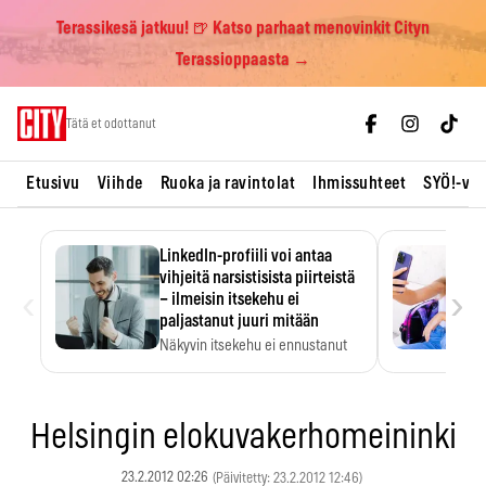
Terassikesä jatkuu! 🍺 Katso parhaat menovinkit Cityn
Terassioppaasta →
Skip
Tätä et odottanut
to
content
Etusivu
Viihde
Ruoka ja ravintolat
Ihmissuhteet
SYÖ!-vii
LinkedIn-profiili voi antaa
vihjeitä narsistisista piirteistä
‹
›
– ilmeisin itsekehu ei
paljastanut juuri mitään
Näkyvin itsekehu ei ennustanut
narsistisia piirteitä.
Helsingin elokuvakerhomeininki
23.2.2012 02:26
(Päivitetty: 23.2.2012 12:46)