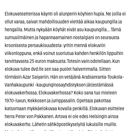
Elokuvateatterissa käynti oli alunperin köyhien hupia. Ne joilla ei
ollut varaa, saivat mahdollisuuden viettää aikaa kaupungilla ja
hengailla. Mutta nykyään köyhät eivät asu kaupungilla… Tämä
sumusilmäinen ja hapannaamainen nostalgiani on seurausta
kroonisesta persaukisuudesta: yritin mennä elokuviin
viikonloppuna, enkä voinut suoriutua kahden henkilön lippuihin
tarvittavasta 25 euron maksusta. Totesin vain:odotellaan. Kun
elokuva tulee dvd:lle sen saa puolet halvemmalla. Sitten
törmäsin Azar Saiyariin. Hän on vetäjänä Arabianranta-Toukola-
Vanhakaupunki -kaupunginosayhdistyksen järjestämässä
elokuvakerhossa. Elokuvakerhossa? Koko sana tuo mieleen
1970-luvun, Kekkosen ja jumppasalin. Opettaja pakottaa
katsomaan mykkäelokuvaa kovalla penkillä. Elokuvan esittelee
herra Peter von Pakkanen. Artova ei ole edes Helsingin ainoa
elokuvakerho. Lähetin sähköpostikyselyitä lukuisille muille.