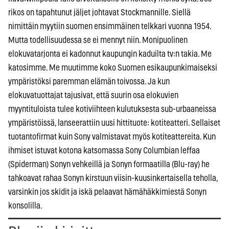
rikos on tapahtunut jäljet johtavat Stockmannille. Siellä
nimittäin myytiin suomen ensimmäinen telkkari vuonna 1954.
Mutta todellisuudessa se ei mennyt niin. Monipuolinen
elokuvatarjonta ei kadonnut kaupungin kaduilta tv:n takia. Me
katosimme. Me muutimme koko Suomen esikaupunkimaiseksi
ympäristöksi paremman elämän toivossa. Ja kun
elokuvatuottajat tajusivat, että suurin osa elokuvien
myyntituloista tulee kotiviihteen kulutuksesta sub-urbaaneissa
ympäristöissä, lanseerattiin uusi hittituote: kotiteatteri. Sellaiset
tuotantofirmat kuin Sony valmistavat myös kotiteattereita. Kun
ihmiset istuvat kotona katsomassa Sony Columbian leffaa
(Spiderman) Sonyn vehkeillä ja Sonyn formaatilla (Blu-ray) he
tahkoavat rahaa Sonyn kirstuun viisin-kuusinkertaisella teholla,
varsinkin jos skidit ja iskä pelaavat hämähäkkimiestä Sonyn
konsolilla.