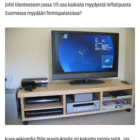
johti tilanteeseen jossa 1/5 osa kaikista myydyistä leffalipuista
Suomessa myydään Tennispalatsissa?
kuva:wikipedia Tälle arvoitukselle on keksitty monia syitä. Jos