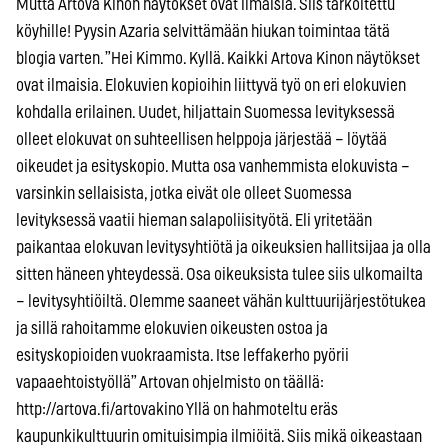
Mutta Artova Kinon näytökset ovat ilmaisia. Siis tarkoitettu
köyhille! Pyysin Azaria selvittämään hiukan toimintaa tätä
blogia varten. ”Hei Kimmo. Kyllä. Kaikki Artova Kinon näytökset
ovat ilmaisia. Elokuvien kopioihin liittyvä työ on eri elokuvien
kohdalla erilainen. Uudet, hiljattain Suomessa levityksessä
olleet elokuvat on suhteellisen helppoja järjestää – löytää
oikeudet ja esityskopio. Mutta osa vanhemmista elokuvista –
varsinkin sellaisista, jotka eivät ole olleet Suomessa
levityksessä vaatii hieman salapoliisityötä. Eli yritetään
paikantaa elokuvan levitysyhtiötä ja oikeuksien hallitsijaa ja olla
sitten häneen yhteydessä. Osa oikeuksista tulee siis ulkomailta
– levitysyhtiöiltä. Olemme saaneet vähän kulttuurijärjestötukea
ja sillä rahoitamme elokuvien oikeusten ostoa ja
esityskopioiden vuokraamista. Itse leffakerho pyörii
vapaaehtoistyöllä” Artovan ohjelmisto on täällä:
http://artova.fi/artovakino Yllä on hahmoteltu eräs
kaupunkikulttuurin omituisimpia ilmiöitä. Siis mikä oikeastaan