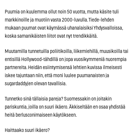
Puumia on kuulemma ollut noin 50 vuotta, mutta käsite tuli
markkinoille ja muotiin vasta 2000-luvulla. Tiede-lehden
mukaan puumat ovat käymässä uhanalaisiksi Yhdysvalloissa,
koska samanikäisten liitot ovat nyt trendikkäitä.
Muutamilla tunnetuilla poliitikoilla, liikemiehillä, muusikoilla tai
entisillä Hollywood-tähdillä on jopa vuosikymmeniä nuorempia
partnereita. Heidän esiintymisensä lehtien kuvissa ilmeisesti
iskee tajuntaan niin, että moni luulee puumanaisten ja
sugardaddyjen olevan tavallisia.
Tunnetko sinä tällaisia pareja? Suomessakin on joitakin
pariskuntia, joilla on suuri ikäero. Äkkiseltään en osaa yhdistää
heitä berlusconimaiseen käytökseen.
Haittaako suuri ikäero?