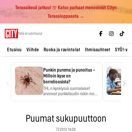
Terassikesä jatkuu! 🍺 Katso parhaat menovinkit Cityn
Terassioppaasta →
Skip
Tätä et odottanut
to
content
Etusivu
Viihde
Ruoka ja ravintolat
Ihmissuhteet
SYÖ!-vii
Punkin purema ja punoitus –
Milloin kyse on
‹
›
borrelioosista?
THL:n kyselyssä suomalaiset
arvioivat punkkitaudin riskin noin
kymmenkertaiseksi…
Puumat sukupuuttoon
7.7.2013 14:59