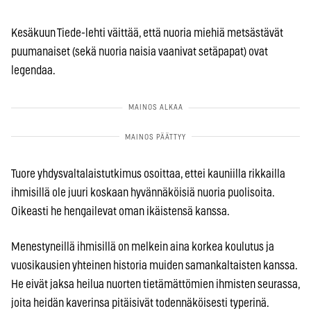
Kesäkuun Tiede-lehti väittää, että nuoria miehiä metsästävät
puumanaiset (sekä nuoria naisia vaanivat setäpapat) ovat
legendaa.
Tuore yhdysvaltalaistutkimus osoittaa, ettei kauniilla rikkailla
ihmisillä ole juuri koskaan hyvännäköisiä nuoria puolisoita.
Oikeasti he hengailevat oman ikäistensä kanssa.
Menestyneillä ihmisillä on melkein aina korkea koulutus ja
vuosikausien yhteinen historia muiden samankaltaisten kanssa.
He eivät jaksa heilua nuorten tietämättömien ihmisten seurassa,
joita heidän kaverinsa pitäisivät todennäköisesti typerinä.